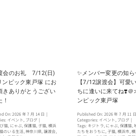
渡会のお礼 7/12(日)
✨メンバー変更の知ら
リンピック東戸塚 にお
【7/12譲渡会】可愛
頂きありがとうござい
ちに逢いに来てね❣️＠
た！
ンピック東戸塚
ed On: 2026 年 7 月 14 日
|
Published On: 2026 年 7 月 11 
ies:
イベント
,
ブログ
|
Categories:
イベント
,
ブログ
|
び猫
,
にゃぶ
,
保護猫
,
子猫
,
横浜
Tags:
キジトラ
,
にゃぶ
,
保護猫
,
猫のいる生活
,
神奈川県
,
譲渡会
,
たちをおうちに
,
子猫
,
横浜市
,
横