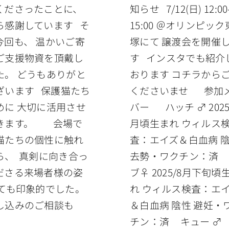
くださったことに、
知らせ 7/12(日) 12:00
ら感謝しています そ
15:00 ＠オリンピッ
今回も、 温かいご寄
塚にて 譲渡会を開催
ご支援物資を頂戴し
す インスタでも紹介
た。 どうもありがと
おります コチラから
ざいます 保護猫たち
くださいませ 参加
めに 大切に活用させ
バー ハッチ ♂ 2025
きます。 会場で
月頃生まれ ウィルス
猫たちの個性に触れ
査：エイズ＆白血病 
ら、 真剣に向き合っ
去勢・ワクチン：済
ださる来場者様の姿
ブ♀ 2025/8月下旬頃
とても印象的でした。
れ ウィルス検査：エ
し込みのご相談も
＆白血病 陰性 避妊・
チン：済 キュー ♂