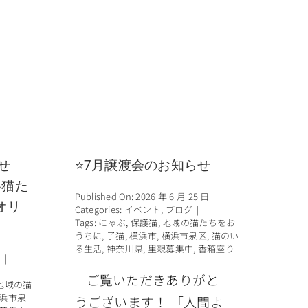
せ
⭐7月譲渡会のお知らせ
い猫た
Published On: 2026 年 6 月 25 日
|
オリ
Categories:
イベント
,
ブログ
|
Tags:
にゃぶ
,
保護猫
,
地域の猫たちをお
うちに
,
子猫
,
横浜市
,
横浜市泉区
,
猫のい
る生活
,
神奈川県
,
里親募集中
,
香箱座り
日
|
ご覧いただきありがと
地域の猫
浜市泉
うございます！ 「人間よ