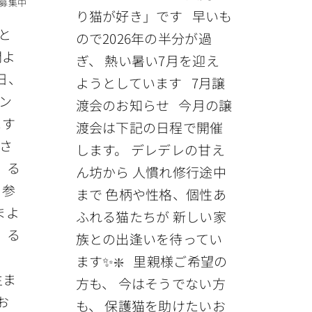
募集中
り猫が好き」です 早いも
と
ので2026年の半分が過
間よ
ぎ、 熱い暑い7月を迎え
日、
ようとしています 7月譲
メン
渡会のお知らせ 今月の譲
ます
渡会は下記の日程で開催
さ
します。 デレデレの甘え
、る
ん坊から 人慣れ修行途中
 参
まで 色柄や性格、個性あ
まよ
ふれる猫たちが 新しい家
 る
族との出逢いを待ってい
位
ます✨❇️ 里親様ご希望の
生ま
方も、 今はそうでない方
お
も、 保護猫を助けたいお