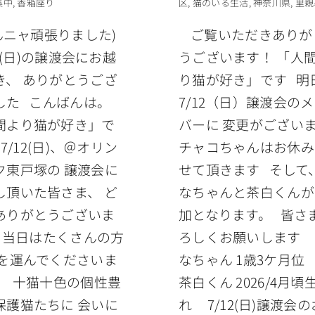
集中
,
香箱座り
区
,
猫のいる生活
,
神奈川県
,
里親
んニャ頑張りました)
ご覧いただきありが
2(日)の譲渡会にお越
うございます！ 「人
き、 ありがとうござ
り猫が好き」です 明
した こんばんは。
7/12（日）譲渡会の
間より猫が好き」で
バーに 変更がござい
7/12(日)、＠オリン
チャコちゃんはお休み
ク東戸塚の 譲渡会に
せて頂きます そして
し頂いた皆さま、 ど
なちゃんと茶白くんが
ありがとうございま
加となります。 皆さ
 当日はたくさんの方
ろしくお願いします
足を運んでくださいま
なちゃん 1歳3ケ月
。 十猫十色の個性豊
茶白くん 2026/4月頃
保護猫たちに 会いに
れ 7/12(日)譲渡会の