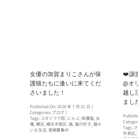
女優の加賀まりこさんが保
❤️譲
護猫たちに逢いに来てくだ
@オ
さいました！
越し
まし
Published On: 2026 年 7 月 21 日
|
Categories:
ブログ
|
Publish
Tags:
コダイフク邸
,
にゃぶ
,
保護猫
,
女
Categor
優
,
横浜
,
横浜市泉区
,
猫
,
猫が好き
,
猫の
Tags:
さ
いる生活
,
里親募集中
市泉区
,