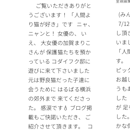
里親募
ご覧いただきありがと
(み
うございます！ 「人間よ
7/1
り猫が好き」です ニャ、
し頂
ニャンと！ 女優の、 い
いま
え、 大女優の加賀まりこ
「人
さんが 保護猫たちを預か
す。 
っている コダイフク邸に
ピッ
遊びに来て下さいました
お越
元は野良猫だった子達に
うも
会うために はるばる横浜
した
の郊外まで 来てくださっ
が 
た。 感涙です💧 ブログ掲
した
載もご快諾いただき、 ご
かな
紹介させて頂きます。 コ