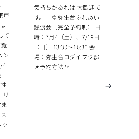
-
気持ちがあれば 大歓迎で
ク東戸
す。 🔷弥生台ふれあい
しま
譲渡会（完全予約制） 日
して
時：7月4（土）、7/19日
ご覧
（日） 13:30〜16:30 会
メン
場：弥生台コダイフク邸
/4
📌予約方法が
検
陰性
 リ
生ま
イズ
ワク