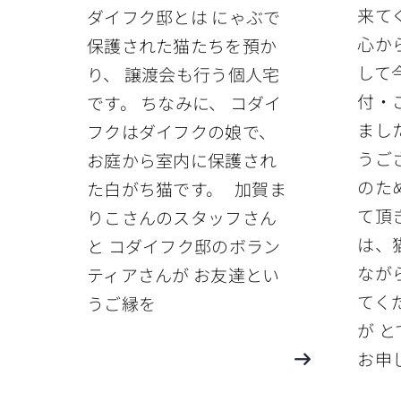
来て
ダイフク邸とは にゃぶで
心か
保護された猫たちを預か
して
り、 譲渡会も行う個人宅
付・
です。 ちなみに、 コダイ
まし
フクはダイフクの娘で、
うご
お庭から室内に保護され
のた
た白がち猫です。 加賀ま
て頂
りこさんのスタッフさん
は、
と コダイフク邸のボラン
なが
ティアさんが お友達とい
てく
うご縁を
が 
お申