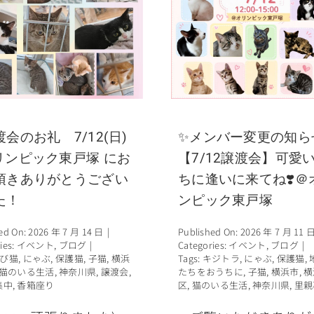
渡会のお礼 7/12(日)
✨メンバー変更の知ら
リンピック東戸塚 にお
【7/12譲渡会】可愛
頂きありがとうござい
ちに逢いに来てね❣️＠
た！
ンピック東戸塚
ed On: 2026 年 7 月 14 日
|
Published On: 2026 年 7 月 11 
ies:
イベント
,
ブログ
|
Categories:
イベント
,
ブログ
|
び猫
,
にゃぶ
,
保護猫
,
子猫
,
横浜
Tags:
キジトラ
,
にゃぶ
,
保護猫
,
猫のいる生活
,
神奈川県
,
譲渡会
,
たちをおうちに
,
子猫
,
横浜市
,
横
集中
,
香箱座り
区
,
猫のいる生活
,
神奈川県
,
里親