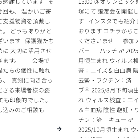
ら感謝しています そ
15:00 ＠オリンピッ
今回も、 温かいご寄
塚にて 譲渡会を開催
ご支援物資を頂戴し
す インスタでも紹介
た。 どうもありがと
おります コチラから
ざいます 保護猫たち
くださいませ 参加
めに 大切に活用させ
バー ハッチ ♂ 2025
きます。 会場で
月頃生まれ ウィルス
猫たちの個性に触れ
査：エイズ＆白血病 
ら、 真剣に向き合っ
去勢・ワクチン：済
ださる来場者様の姿
ブ♀ 2025/8月下旬頃
とても印象的でした。
れ ウィルス検査：エ
し込みのご相談も
＆白血病 陰性 避妊・
チン：済 キュー ♂
2025/10月頃生まれ 