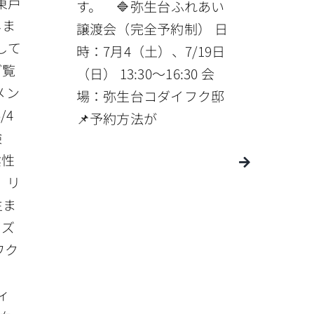
ク東戸
す。 🔷弥生台ふれあい
しま
譲渡会（完全予約制） 日
して
時：7月4（土）、7/19日
ご覧
（日） 13:30〜16:30 会
メン
場：弥生台コダイフク邸
/4
📌予約方法が
検
陰性
 リ
生ま
イズ
ワク
ウィ