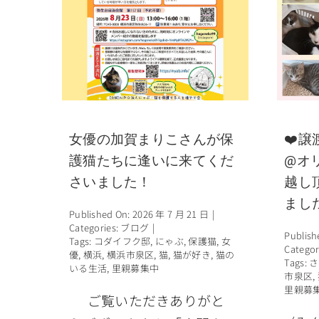
女優の加賀まりこさんが保
❤️譲
護猫たちに逢いに来てくだ
@オ
さいました！
越し
まし
Published On: 2026 年 7 月 21 日
|
Categories:
ブログ
|
Publish
Tags:
コダイフク邸
,
にゃぶ
,
保護猫
,
女
Categor
優
,
横浜
,
横浜市泉区
,
猫
,
猫が好き
,
猫の
Tags:
さ
いる生活
,
里親募集中
市泉区
,
里親募
ご覧いただきありがと