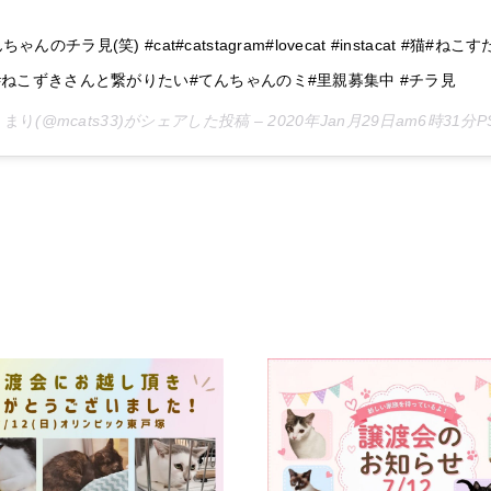
ちゃんのチラ見(笑) #cat#catstagram#lovecat #instacat #猫#ねこ
 #ねこずきさんと繋がりたい#てんちゃんのミ#里親募集中 #チラ見
まり
(@mcats33)がシェアした投稿 –
2020年Jan月29日am6時31分P