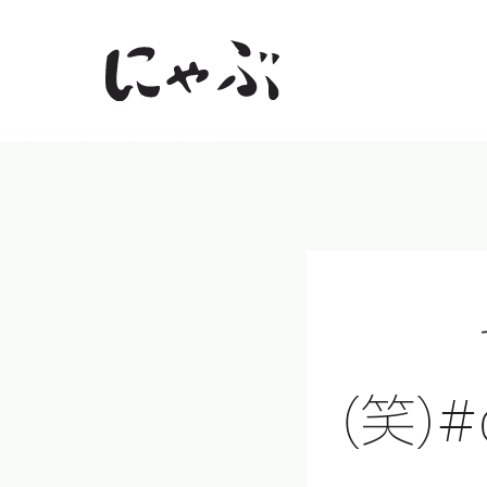
Skip
to
content
(笑)#