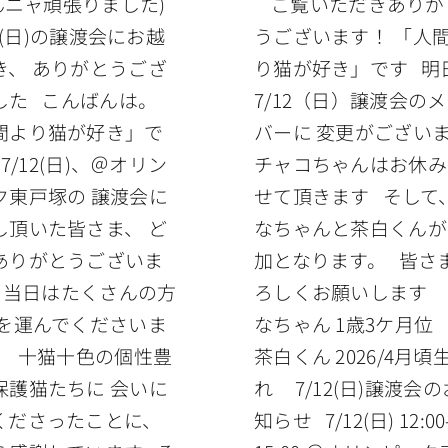
んニャ頑張りました)
ご覧いただきありが
2(日)の譲渡会にお越
うございます！ 「人
き、 ありがとうござ
り猫が好き」です 明
した こんばんは。
7/12（日）譲渡会の
間より猫が好き」で
バーに 変更がござい
7/12(日)、＠オリン
チャコちゃんはお休み
ク東戸塚の 譲渡会に
せて頂きます そして
し頂いた皆さま、 ど
なちゃんと茶白くんが
ありがとうございま
加となります。 皆さ
 当日はたくさんの方
ろしくお願いします
足を運んでくださいま
なちゃん 1歳3ケ月
。 十猫十色の個性豊
茶白くん 2026/4月頃
保護猫たちに 会いに
れ 7/12(日)譲渡会の
くださったことに、
知らせ 7/12(日) 12:00