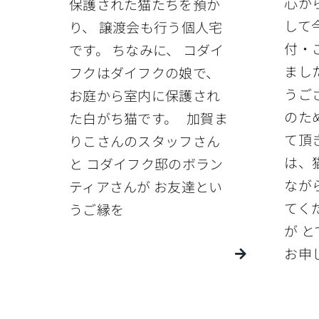
心か
保護された猫たちを預か
して
り、 譲渡会も行う個人宅
付・
です。 ちなみに、 コダイ
まし
フクはダイフクの娘で、
うご
お庭から室内に保護され
のた
た白がち猫です。 加賀ま
て頂
りこさんのスタッフさん
は、
と コダイフク邸のボラン
なが
ティアさんが お友達とい
てく
うご縁を
が 
お申