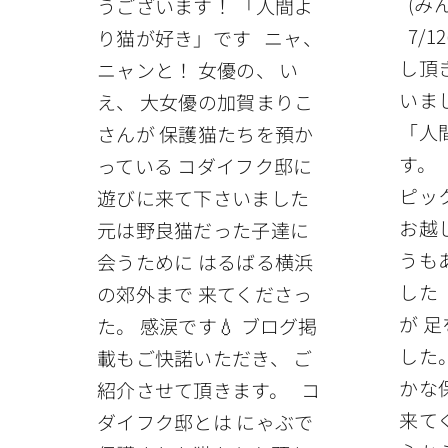
(み
うございます！ 「人間よ
7/1
り猫が好き」です ニャ、
し頂
ニャンと！ 女優の、 い
いま
え、 大女優の加賀まりこ
「人
さんが 保護猫たちを預か
す。 
っている コダイフク邸に
ピッ
遊びに来て下さいました
お越
元は野良猫だった子達に
うも
会うために はるばる横浜
した
の郊外まで 来てくださっ
が 
た。 感涙です💧 ブログ掲
した
載もご快諾いただき、 ご
かな
紹介させて頂きます。 コ
来て
ダイフク邸とは にゃぶで