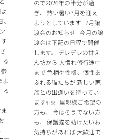
と
ので2026年の半分が過
間よ
ぎ、 熱い暑い7月を迎え
日、
ようとしています 7月譲
メン
渡会のお知らせ 今月の譲
ます
渡会は下記の日程で開催
さ
します。 デレデレの甘え
、る
ん坊から 人慣れ修行途中
 参
まで 色柄や性格、個性あ
まよ
ふれる猫たちが 新しい家
 る
族との出逢いを待ってい
位
ます✨❇️ 里親様ご希望の
生ま
方も、 今はそうでない方
お
も、 保護猫を助けたいお
-
気持ちがあれば 大歓迎で