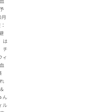
血
術予
0月
査：
避
）は
 チ
ウィ
血
：済
まれ
＆
ゅん
ィル