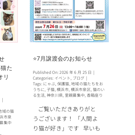
⭐7月譲渡会のお知らせ
せ
い猫た
Published On: 2026 年 6 月 25 日
|
オリ
Categories:
イベント
,
ブログ
|
Tags:
にゃぶ
,
保護猫
,
地域の猫たちをお
うちに
,
子猫
,
横浜市
,
横浜市泉区
,
猫のい
る生活
,
神奈川県
,
里親募集中
,
香箱座り
日
|
ご覧いただきありがと
地域の猫
浜市泉
うございます！ 「人間よ
募集中
り猫が好き」です 早いも