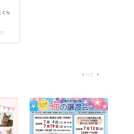
すたぐら
ST
すべて