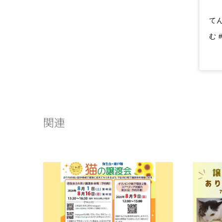
てん
む
関連