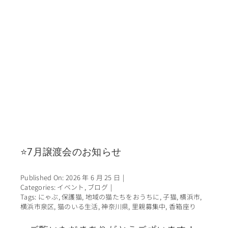
⭐7月譲渡会のお知らせ
Published On: 2026 年 6 月 25 日
|
Categories:
イベント
,
ブログ
|
Tags:
にゃぶ
,
保護猫
,
地域の猫たちをおうちに
,
子猫
,
横浜市
,
横浜市泉区
,
猫のいる生活
,
神奈川県
,
里親募集中
,
香箱座り