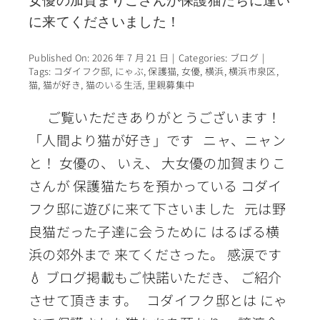
女優の加賀まりこさんが保護猫たちに逢い
に来てくださいました！
Published On: 2026 年 7 月 21 日
|
Categories:
ブログ
|
Tags:
コダイフク邸
,
にゃぶ
,
保護猫
,
女優
,
横浜
,
横浜市泉区
,
猫
,
猫が好き
,
猫のいる生活
,
里親募集中
ご覧いただきありがとうございます！
「人間より猫が好き」です ニャ、ニャン
と！ 女優の、 いえ、 大女優の加賀まりこ
さんが 保護猫たちを預かっている コダイ
フク邸に遊びに来て下さいました 元は野
良猫だった子達に会うために はるばる横
浜の郊外まで 来てくださった。 感涙です
💧 ブログ掲載もご快諾いただき、 ご紹介
させて頂きます。 コダイフク邸とは にゃ