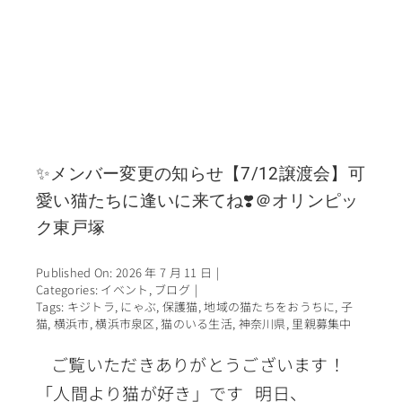
✨メンバー変更の知らせ【7/12譲渡会】可
愛い猫たちに逢いに来てね❣️＠オリンピッ
ク東戸塚
Published On: 2026 年 7 月 11 日
|
Categories:
イベント
,
ブログ
|
Tags:
キジトラ
,
にゃぶ
,
保護猫
,
地域の猫たちをおうちに
,
子
猫
,
横浜市
,
横浜市泉区
,
猫のいる生活
,
神奈川県
,
里親募集中
ご覧いただきありがとうございます！
「人間より猫が好き」です 明日、