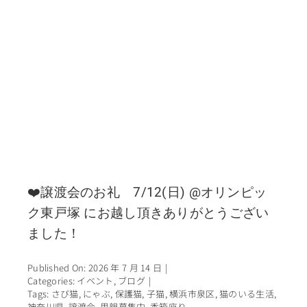
❤️譲渡会のお礼 7/12(日) @オリンピッ
ク東戸塚 にお越し頂きありがとうござい
ました！
Published On: 2026 年 7 月 14 日
|
Categories:
イベント
,
ブログ
|
Tags:
さび猫
,
にゃぶ
,
保護猫
,
子猫
,
横浜市泉区
,
猫のいる生活
,
神奈川県
,
譲渡会
,
里親募集中
,
香箱座り