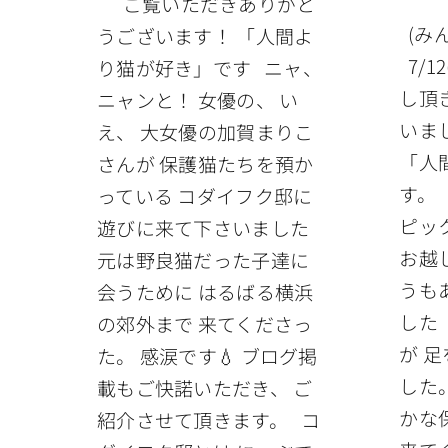
ご覧いただきありがと
(み
うございます！ 「人間よ
7/1
り猫が好き」です ニャ、
し頂
ニャンと！ 女優の、 い
いま
え、 大女優の加賀まりこ
「人
さんが 保護猫たちを預か
す。 
っている コダイフク邸に
ピッ
遊びに来て下さいました
お越
元は野良猫だった子達に
うも
会うために はるばる横浜
した
の郊外まで 来てくださっ
が 
た。 感涙です💧 ブログ掲
した
載もご快諾いただき、 ご
かな
紹介させて頂きます。 コ