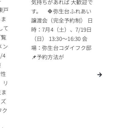
-
気持ちがあれば 大歓迎で
ク東戸
す。 🔷弥生台ふれあい
しま
譲渡会（完全予約制） 日
して
時：7月4（土）、7/19日
ご覧
（日） 13:30〜16:30 会
メン
場：弥生台コダイフク邸
/4
📌予約方法が
検
陰性
 リ
生ま
イズ
ワク