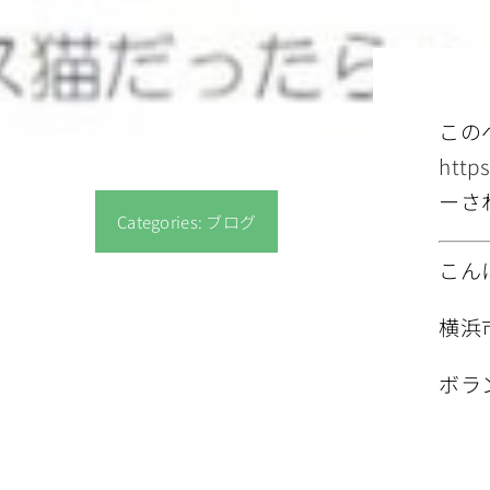
この
http
ーさ
Categories:
ブログ
こん
横浜
ボラ