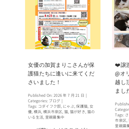
女優の加賀まりこさんが保
❤️譲
護猫たちに逢いに来てくだ
@オ
さいました！
越し
まし
Published On: 2026 年 7 月 21 日
|
Categories:
ブログ
|
Publish
Tags:
コダイフク邸
,
にゃぶ
,
保護猫
,
女
Categor
優
,
横浜
,
横浜市泉区
,
猫
,
猫が好き
,
猫の
Tags:
さ
いる生活
,
里親募集中
市泉区
,
里親募