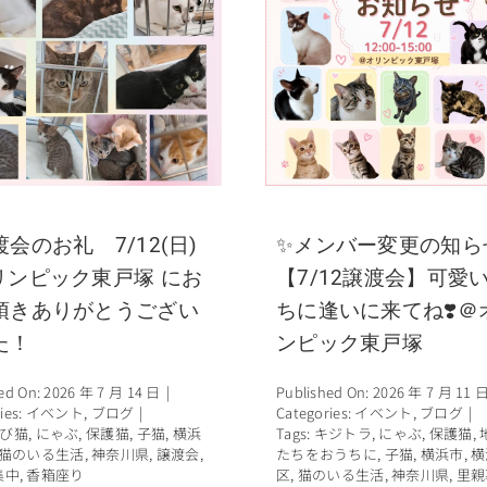
渡会のお礼 7/12(日)
✨メンバー変更の知ら
リンピック東戸塚 にお
【7/12譲渡会】可愛
頂きありがとうござい
ちに逢いに来てね❣️＠
た！
ンピック東戸塚
ed On: 2026 年 7 月 14 日
|
Published On: 2026 年 7 月 11 
ies:
イベント
,
ブログ
|
Categories:
イベント
,
ブログ
|
び猫
,
にゃぶ
,
保護猫
,
子猫
,
横浜
Tags:
キジトラ
,
にゃぶ
,
保護猫
,
猫のいる生活
,
神奈川県
,
譲渡会
,
たちをおうちに
,
子猫
,
横浜市
,
横
集中
,
香箱座り
区
,
猫のいる生活
,
神奈川県
,
里親