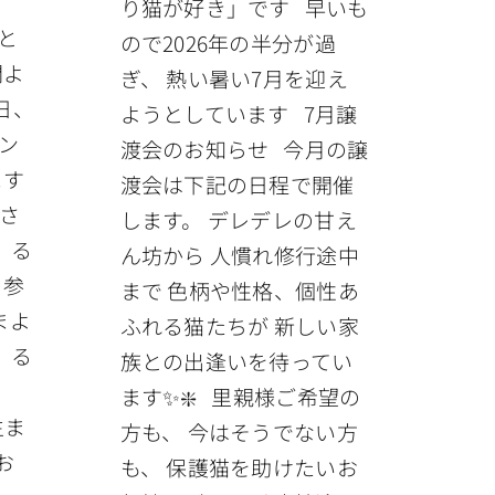
り猫が好き」です 早いも
と
ので2026年の半分が過
間よ
ぎ、 熱い暑い7月を迎え
日、
ようとしています 7月譲
メン
渡会のお知らせ 今月の譲
ます
渡会は下記の日程で開催
さ
します。 デレデレの甘え
、る
ん坊から 人慣れ修行途中
 参
まで 色柄や性格、個性あ
まよ
ふれる猫たちが 新しい家
 る
族との出逢いを待ってい
位
ます✨❇️ 里親様ご希望の
生ま
方も、 今はそうでない方
お
も、 保護猫を助けたいお