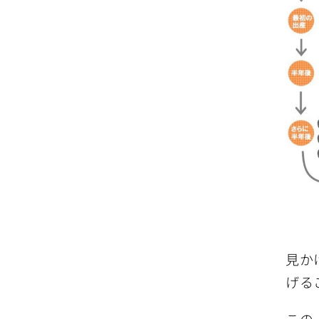
見か
げる
この