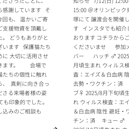
くださったことに、
知らせ 7/12(日) 12:00
ら感謝しています そ
15:00 ＠オリンピッ
今回も、 温かいご寄
塚にて 譲渡会を開催
ご支援物資を頂戴し
す インスタでも紹介
た。 どうもありがと
おります コチラから
ざいます 保護猫たち
くださいませ 参加
めに 大切に活用させ
バー ハッチ ♂ 2025
きます。 会場で
月頃生まれ ウィルス
猫たちの個性に触れ
査：エイズ＆白血病 
ら、 真剣に向き合っ
去勢・ワクチン：済
ださる来場者様の姿
ブ♀ 2025/8月下旬頃
とても印象的でした。
れ ウィルス検査：エ
し込みのご相談も
＆白血病 陰性 避妊・
チン：済 キュー ♂