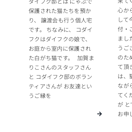
来て
ダイフク邸とは にゃぶで
心か
保護された猫たちを預か
して
り、 譲渡会も行う個人宅
付・
です。 ちなみに、 コダイ
まし
フクはダイフクの娘で、
うご
お庭から室内に保護され
のた
た白がち猫です。 加賀ま
て頂
りこさんのスタッフさん
は、
と コダイフク邸のボラン
なが
ティアさんが お友達とい
てく
うご縁を
が 
お申