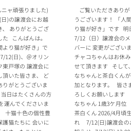
んニャ頑張りました)
ご覧いただきありが
2(日)の譲渡会にお越
うございます！ 「人
き、 ありがとうござ
り猫が好き」です 明
した こんばんは。
7/12（日）譲渡会の
間より猫が好き」で
バーに 変更がござい
7/12(日)、＠オリン
チャコちゃんはお休み
ク東戸塚の 譲渡会に
せて頂きます そして
し頂いた皆さま、 ど
なちゃんと茶白くんが
ありがとうございま
加となります。 皆さ
 当日はたくさんの方
ろしくお願いします
足を運んでくださいま
なちゃん 1歳3ケ月
。 十猫十色の個性豊
茶白くん 2026/4月頃
保護猫たちに 会いに
れ 7/12(日)譲渡会の