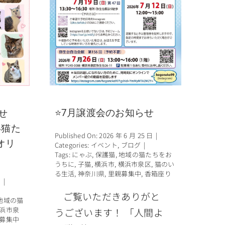
⭐7月譲渡会のお知らせ
せ
い猫た
Published On: 2026 年 6 月 25 日
|
オリ
Categories:
イベント
,
ブログ
|
Tags:
にゃぶ
,
保護猫
,
地域の猫たちをお
うちに
,
子猫
,
横浜市
,
横浜市泉区
,
猫のい
る生活
,
神奈川県
,
里親募集中
,
香箱座り
日
|
ご覧いただきありがと
地域の猫
浜市泉
うございます！ 「人間よ
募集中