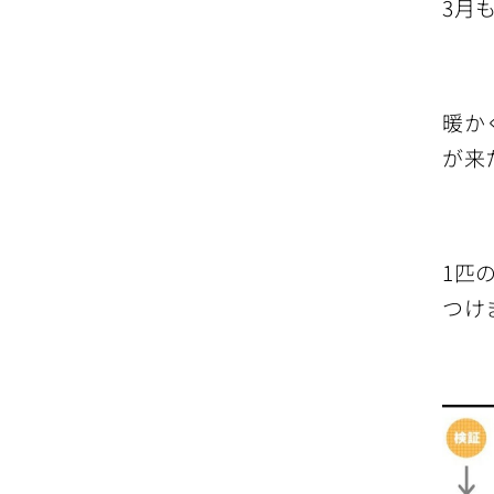
3月
暖か
が来
1匹
つけ