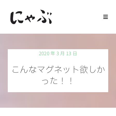
Skip
to
Toggl
content
Navig
Home
2020 年 3 月 13 日
保護猫
こんなマグネット欲しか
譲渡会
った！！
ご寄付
ご支援