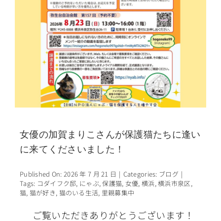
女優の加賀まりこさんが保護猫たちに逢い
に来てくださいました！
Published On: 2026 年 7 月 21 日
|
Categories:
ブログ
|
Tags:
コダイフク邸
,
にゃぶ
,
保護猫
,
女優
,
横浜
,
横浜市泉区
,
猫
,
猫が好き
,
猫のいる生活
,
里親募集中
ご覧いただきありがとうございます！