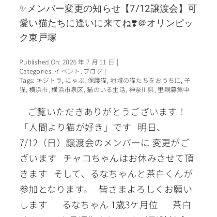
✨メンバー変更の知らせ【7/12譲渡会】可
愛い猫たちに逢いに来てね❣️＠オリンピッ
ク東戸塚
Published On: 2026 年 7 月 11 日
|
Categories:
イベント
,
ブログ
|
Tags:
キジトラ
,
にゃぶ
,
保護猫
,
地域の猫たちをおうちに
,
子
猫
,
横浜市
,
横浜市泉区
,
猫のいる生活
,
神奈川県
,
里親募集中
ご覧いただきありがとうございます！
「人間より猫が好き」です 明日、
7/12（日）譲渡会のメンバーに 変更がご
ざいます チャコちゃんはお休みさせて頂
きます そして、るなちゃんと茶白くんが
参加となります。 皆さまよろしくお願い
します るなちゃん 1歳3ケ月位 茶白