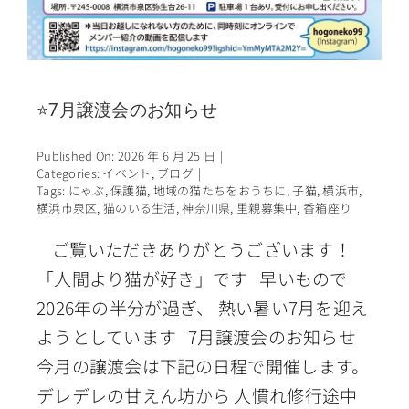
⭐7月譲渡会のお知らせ
Published On: 2026 年 6 月 25 日
|
Categories:
イベント
,
ブログ
|
Tags:
にゃぶ
,
保護猫
,
地域の猫たちをおうちに
,
子猫
,
横浜市
,
横浜市泉区
,
猫のいる生活
,
神奈川県
,
里親募集中
,
香箱座り
ご覧いただきありがとうございます！
「人間より猫が好き」です 早いもので
2026年の半分が過ぎ、 熱い暑い7月を迎え
ようとしています 7月譲渡会のお知らせ
今月の譲渡会は下記の日程で開催します。
デレデレの甘えん坊から 人慣れ修行途中