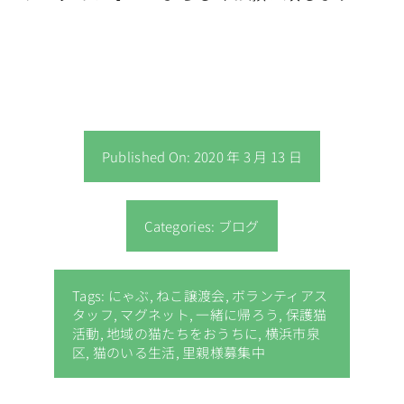
Published On: 2020 年 3 月 13 日
Categories:
ブログ
Tags:
にゃぶ
,
ねこ譲渡会
,
ボランティアス
タッフ
,
マグネット
,
一緒に帰ろう
,
保護猫
活動
,
地域の猫たちをおうちに
,
横浜市泉
区
,
猫のいる生活
,
里親様募集中