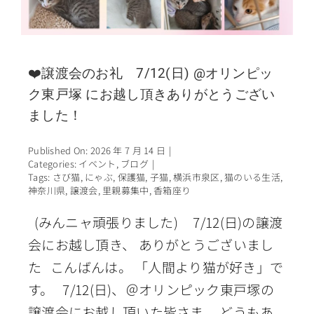
❤️譲渡会のお礼 7/12(日) @オリンピッ
ク東戸塚 にお越し頂きありがとうござい
ました！
Published On: 2026 年 7 月 14 日
|
Categories:
イベント
,
ブログ
|
Tags:
さび猫
,
にゃぶ
,
保護猫
,
子猫
,
横浜市泉区
,
猫のいる生活
,
神奈川県
,
譲渡会
,
里親募集中
,
香箱座り
(みんニャ頑張りました) 7/12(日)の譲渡
会にお越し頂き、 ありがとうございまし
た こんばんは。 「人間より猫が好き」で
す。 7/12(日)、＠オリンピック東戸塚の
譲渡会にお越し頂いた皆さま、 どうもあ