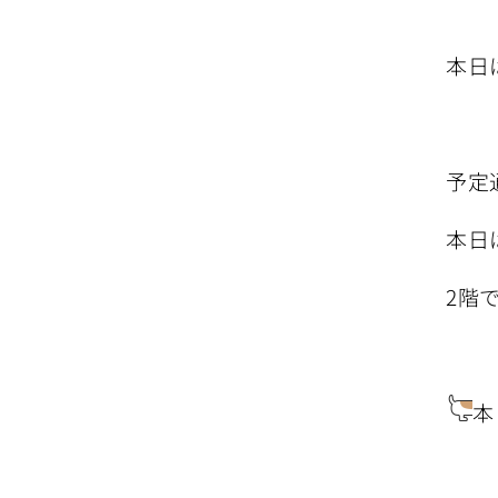
本日
予定
本日
2階
本