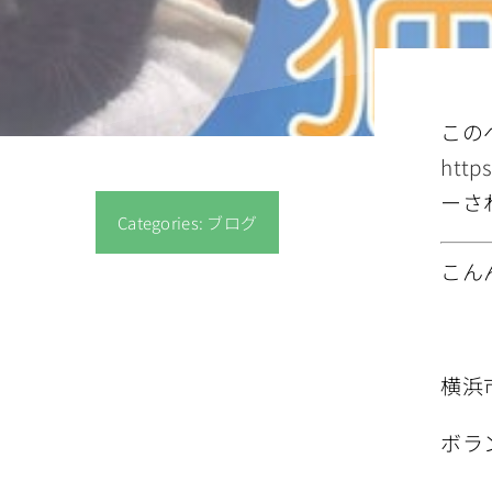
この
http
ーさ
Categories:
ブログ
こん
横浜
ボラ