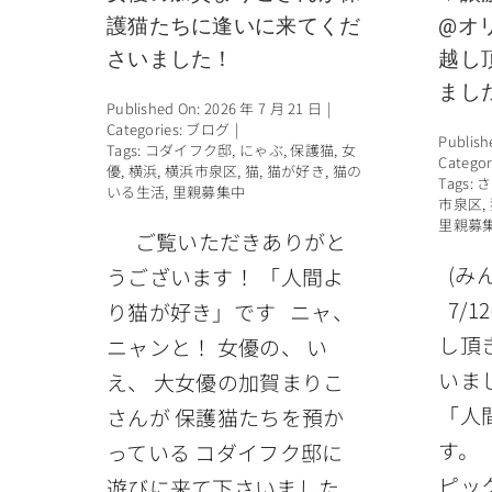
護猫たちに逢いに来てくだ
@オ
さいました！
越し
まし
Published On: 2026 年 7 月 21 日
|
Categories:
ブログ
|
Publish
Tags:
コダイフク邸
,
にゃぶ
,
保護猫
,
女
Categor
優
,
横浜
,
横浜市泉区
,
猫
,
猫が好き
,
猫の
Tags:
さ
いる生活
,
里親募集中
市泉区
,
里親募
ご覧いただきありがと
(み
うございます！ 「人間よ
7/1
り猫が好き」です ニャ、
し頂
ニャンと！ 女優の、 い
いま
え、 大女優の加賀まりこ
「人
さんが 保護猫たちを預か
す。 
っている コダイフク邸に
ピッ
遊びに来て下さいました