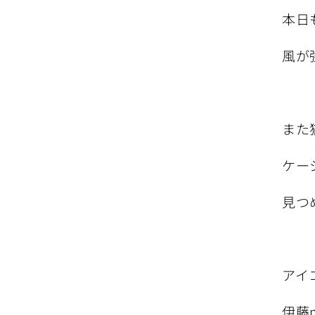
本日
風が
また
ケー
見つ
アイ
伊藤