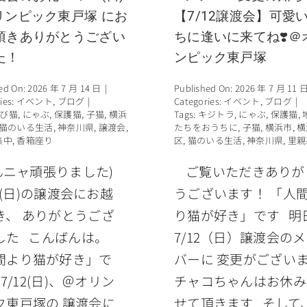
リンピック東戸塚 にお
【7/12譲渡会】可愛
頂きありがとうござい
ちに逢いに来てね❣️＠
た！
ンピック東戸塚
ed On: 2026 年 7 月 14 日
|
Published On: 2026 年 7 月 11 
ies:
イベント
,
ブログ
|
Categories:
イベント
,
ブログ
|
び猫
,
にゃぶ
,
保護猫
,
子猫
,
横浜
Tags:
キジトラ
,
にゃぶ
,
保護猫
,
猫のいる生活
,
神奈川県
,
譲渡会
,
たちをおうちに
,
子猫
,
横浜市
,
横
集中
,
香箱座り
区
,
猫のいる生活
,
神奈川県
,
里親
んニャ頑張りました)
ご覧いただきありが
2(日)の譲渡会にお越
うございます！ 「人
き、 ありがとうござ
り猫が好き」です 明
した こんばんは。
7/12（日）譲渡会の
間より猫が好き」で
バーに 変更がござい
7/12(日)、＠オリン
チャコちゃんはお休み
ク東戸塚の 譲渡会に
せて頂きます そして