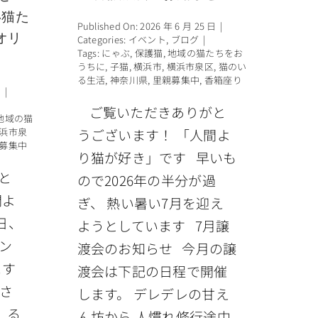
い猫た
Published On: 2026 年 6 月 25 日
|
オリ
Categories:
イベント
,
ブログ
|
Tags:
にゃぶ
,
保護猫
,
地域の猫たちをお
うちに
,
子猫
,
横浜市
,
横浜市泉区
,
猫のい
る生活
,
神奈川県
,
里親募集中
,
香箱座り
日
|
ご覧いただきありがと
地域の猫
浜市泉
うございます！ 「人間よ
募集中
り猫が好き」です 早いも
と
ので2026年の半分が過
間よ
ぎ、 熱い暑い7月を迎え
日、
ようとしています 7月譲
メン
渡会のお知らせ 今月の譲
ます
渡会は下記の日程で開催
さ
します。 デレデレの甘え
、る
ん坊から 人慣れ修行途中