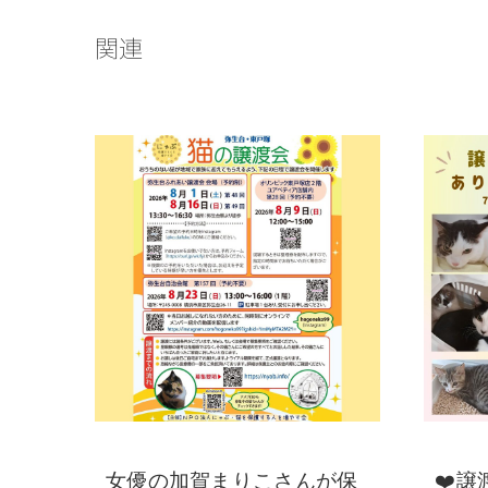
関連
女優の加賀まりこさんが保
❤️譲