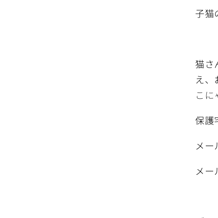
子猫
猫さ
え、
こに
保護
メー
メー