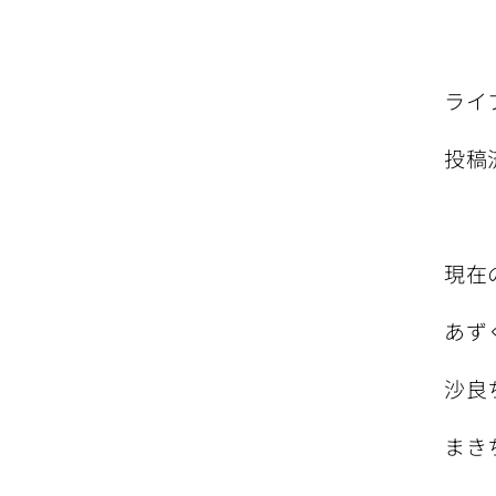
ライブ
投稿
現在
あず
沙良
まき