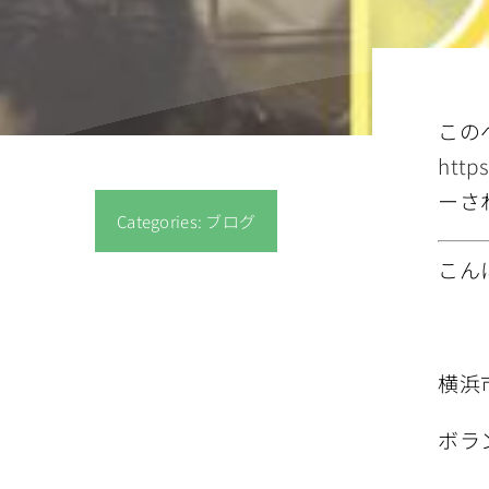
この
http
ーさ
Categories:
ブログ
こん
横浜
ボラ