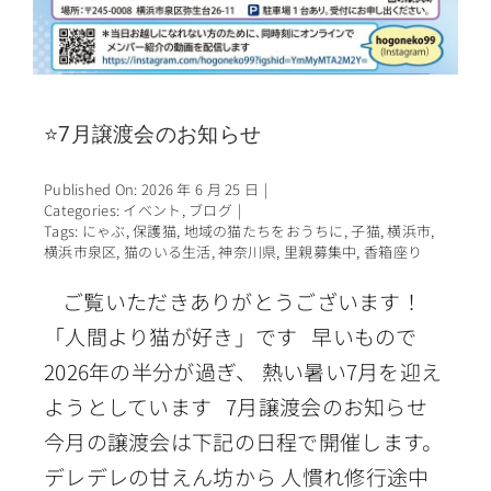
⭐7月譲渡会のお知らせ
Published On: 2026 年 6 月 25 日
|
Categories:
イベント
,
ブログ
|
Tags:
にゃぶ
,
保護猫
,
地域の猫たちをおうちに
,
子猫
,
横浜市
,
横浜市泉区
,
猫のいる生活
,
神奈川県
,
里親募集中
,
香箱座り
ご覧いただきありがとうございます！
「人間より猫が好き」です 早いもので
2026年の半分が過ぎ、 熱い暑い7月を迎え
ようとしています 7月譲渡会のお知らせ
今月の譲渡会は下記の日程で開催します。
デレデレの甘えん坊から 人慣れ修行途中