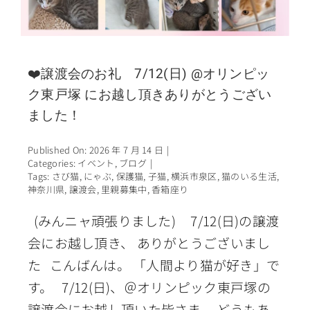
❤️譲渡会のお礼 7/12(日) @オリンピッ
ク東戸塚 にお越し頂きありがとうござい
ました！
Published On: 2026 年 7 月 14 日
|
Categories:
イベント
,
ブログ
|
Tags:
さび猫
,
にゃぶ
,
保護猫
,
子猫
,
横浜市泉区
,
猫のいる生活
,
神奈川県
,
譲渡会
,
里親募集中
,
香箱座り
(みんニャ頑張りました) 7/12(日)の譲渡
会にお越し頂き、 ありがとうございまし
た こんばんは。 「人間より猫が好き」で
す。 7/12(日)、＠オリンピック東戸塚の
譲渡会にお越し頂いた皆さま、 どうもあ