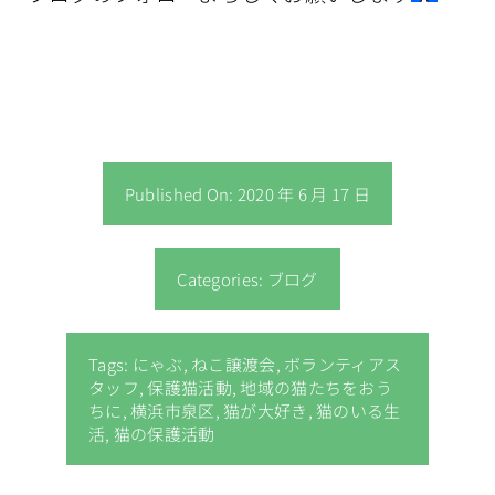
Published On: 2020 年 6 月 17 日
Categories:
ブログ
Tags:
にゃぶ
,
ねこ譲渡会
,
ボランティアス
タッフ
,
保護猫活動
,
地域の猫たちをおう
ちに
,
横浜市泉区
,
猫が大好き
,
猫のいる生
活
,
猫の保護活動