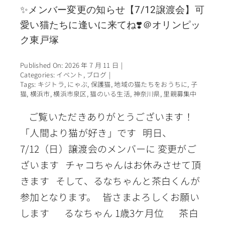
✨メンバー変更の知らせ【7/12譲渡会】可
愛い猫たちに逢いに来てね❣️＠オリンピッ
ク東戸塚
Published On: 2026 年 7 月 11 日
|
Categories:
イベント
,
ブログ
|
Tags:
キジトラ
,
にゃぶ
,
保護猫
,
地域の猫たちをおうちに
,
子
猫
,
横浜市
,
横浜市泉区
,
猫のいる生活
,
神奈川県
,
里親募集中
ご覧いただきありがとうございます！
「人間より猫が好き」です 明日、
7/12（日）譲渡会のメンバーに 変更がご
ざいます チャコちゃんはお休みさせて頂
きます そして、るなちゃんと茶白くんが
参加となります。 皆さまよろしくお願い
します るなちゃん 1歳3ケ月位 茶白