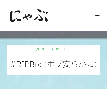
Skip
to
Toggl
content
Navig
Home
2020 年 6 月 17 日
保護猫
#RIPBob(ボブ安らかに)
譲渡会
ご寄付
ご支援