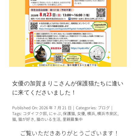
女優の加賀まりこさんが保護猫たちに逢い
に来てくださいました！
Published On: 2026 年 7 月 21 日
|
Categories:
ブログ
|
Tags:
コダイフク邸
,
にゃぶ
,
保護猫
,
女優
,
横浜
,
横浜市泉区
,
猫
,
猫が好き
,
猫のいる生活
,
里親募集中
ご覧いただきありがとうございます！