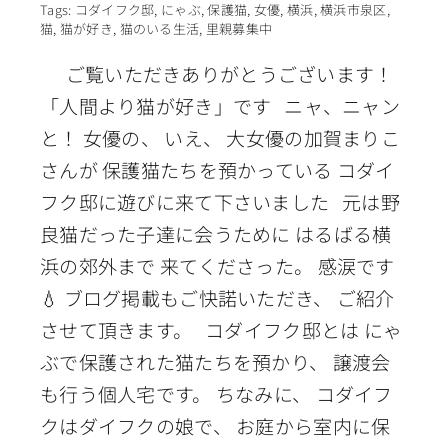
Tags:
コダイフク邸
,
にゃぶ
,
保護猫
,
女優
,
横浜
,
横浜市泉区
,
猫
,
猫が好き
,
猫のいる生活
,
里親募集中
ご覧いただきありがとうございます！
「人間より猫が好き」です ニャ、ニャン
と！ 女優の、 いえ、 大女優の加賀まりこ
さんが 保護猫たちを預かっている コダイ
フク邸に遊びに来て下さいました 元は野
良猫だった子達に会うために はるばる横
浜の郊外まで 来てくださった。 感涙です
💧 ブログ掲載もご快諾いただき、 ご紹介
させて頂きます。 コダイフク邸とは にゃ
ぶで保護された猫たちを預かり、 譲渡会
も行う個人宅です。 ちなみに、 コダイフ
クはダイフクの娘で、 お庭から室内に保