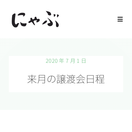
Skip
to
Toggl
content
Navig
Home
2020 年 7 月 1 日
保護猫
来月の譲渡会日程
譲渡会
ご寄付
ご支援