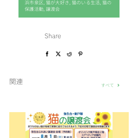
浜市泉区
,
猫が大好き
,
猫のいる生活
,
猫の
保護活動
,
譲渡会
Share
関連
すべて