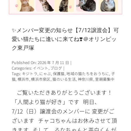
✨メンバー変更の知らせ【7/12譲渡会】可
愛い猫たちに逢いに来てね❣️＠オリンピッ
ク東戸塚
Published On: 2026 年 7 月 11 日
|
Categories:
イベント
,
ブログ
|
Tags:
キジトラ
,
にゃぶ
,
保護猫
,
地域の猫たちをおうちに
,
子
猫
,
横浜市
,
横浜市泉区
,
猫のいる生活
,
神奈川県
,
里親募集中
ご覧いただきありがとうございます！
「人間より猫が好き」です 明日、
7/12（日）譲渡会のメンバーに 変更がご
ざいます チャコちゃんはお休みさせて頂
きます そして、るなちゃんと茶白くんが