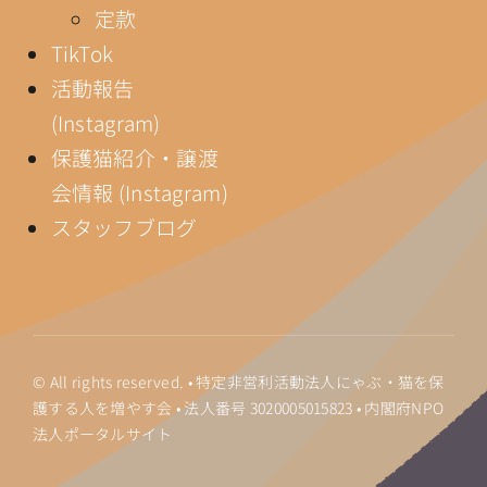
定款
TikTok
活動報告
(Instagram)
保護猫紹介・譲渡
会情報 (Instagram)
スタッフブログ
© All rights reserved. • 特定非営利活動法人にゃぶ・猫を保
護する人を増やす会 • 法人番号
3020005015823
•
内閣府NPO
法人ポータルサイト