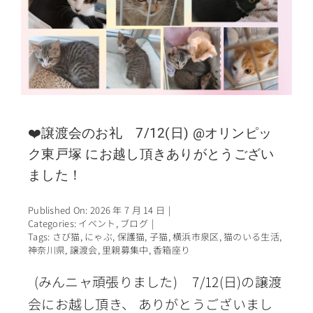
❤️譲渡会のお礼 7/12(日) @オリンピッ
ク東戸塚 にお越し頂きありがとうござい
ました！
Published On: 2026 年 7 月 14 日
|
Categories:
イベント
,
ブログ
|
Tags:
さび猫
,
にゃぶ
,
保護猫
,
子猫
,
横浜市泉区
,
猫のいる生活
,
神奈川県
,
譲渡会
,
里親募集中
,
香箱座り
(みんニャ頑張りました) 7/12(日)の譲渡
会にお越し頂き、 ありがとうございまし