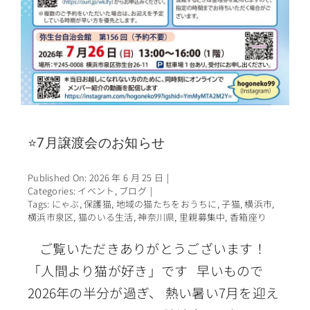
⭐7月譲渡会のお知らせ
Published On: 2026 年 6 月 25 日
|
Categories:
イベント
,
ブログ
|
Tags:
にゃぶ
,
保護猫
,
地域の猫たちをおうちに
,
子猫
,
横浜市
,
横浜市泉区
,
猫のいる生活
,
神奈川県
,
里親募集中
,
香箱座り
ご覧いただきありがとうございます！
「人間より猫が好き」です 早いもので
2026年の半分が過ぎ、 熱い暑い7月を迎え