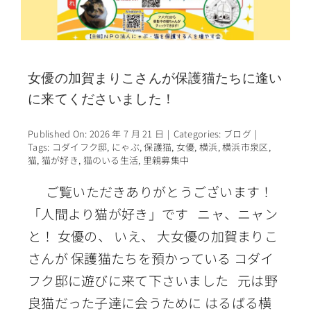
女優の加賀まりこさんが保護猫たちに逢い
に来てくださいました！
Published On: 2026 年 7 月 21 日
|
Categories:
ブログ
|
Tags:
コダイフク邸
,
にゃぶ
,
保護猫
,
女優
,
横浜
,
横浜市泉区
,
猫
,
猫が好き
,
猫のいる生活
,
里親募集中
ご覧いただきありがとうございます！
「人間より猫が好き」です ニャ、ニャン
と！ 女優の、 いえ、 大女優の加賀まりこ
さんが 保護猫たちを預かっている コダイ
フク邸に遊びに来て下さいました 元は野
良猫だった子達に会うために はるばる横