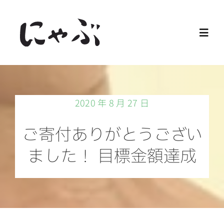
Skip
to
Toggl
content
Navig
Home
2020 年 8 月 27 日
保護猫
ご寄付ありがとうござい
譲渡会
ました！ 目標金額達成
ご寄付
ご支援