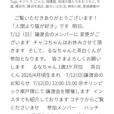
Tags:
キジトラ
,
にゃぶ
,
保護猫
,
地域の猫たちをおうちに
,
子
猫
,
横浜市
,
横浜市泉区
,
猫のいる生活
,
神奈川県
,
里親募集中
ご覧いただきありがとうございます！
「人間より猫が好き」です 明日、
7/12（日）譲渡会のメンバーに 変更がご
ざいます チャコちゃんはお休みさせて頂
きます そして、るなちゃんと茶白くんが
参加となります。 皆さまよろしくお願い
します るなちゃん 1歳3ケ月位 茶白
くん 2026/4月頃生まれ 7/12(日)譲渡会の
お知らせ 7/12(日) 12:00-15:00 ＠オリンピ
ック東戸塚にて 譲渡会を開催します イン
スタでも紹介しております コチラからご覧
くださいませ 参加メンバー ハッチ