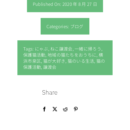
Published On: 2020 年 8 月 27 日
Categories:
ブログ
Tags:
にゃぶ
,
ねこ譲渡会
,
一緒に帰ろう
,
保護猫活動
,
地域の猫たちをおうちに
,
横
浜市泉区
,
猫が大好き
,
猫のいる生活
,
猫の
保護活動
,
譲渡会
Share