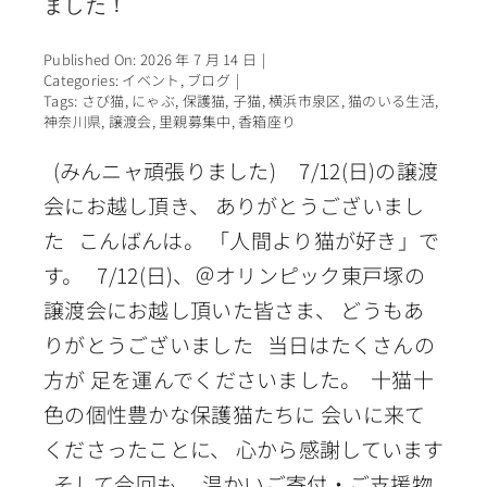
ました！
Published On: 2026 年 7 月 14 日
|
Categories:
イベント
,
ブログ
|
Tags:
さび猫
,
にゃぶ
,
保護猫
,
子猫
,
横浜市泉区
,
猫のいる生活
,
神奈川県
,
譲渡会
,
里親募集中
,
香箱座り
(みんニャ頑張りました) 7/12(日)の譲渡
会にお越し頂き、 ありがとうございまし
た こんばんは。 「人間より猫が好き」で
す。 7/12(日)、＠オリンピック東戸塚の
譲渡会にお越し頂いた皆さま、 どうもあ
りがとうございました 当日はたくさんの
方が 足を運んでくださいました。 十猫十
色の個性豊かな保護猫たちに 会いに来て
くださったことに、 心から感謝しています
そして今回も、 温かいご寄付・ご支援物