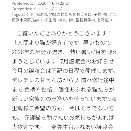
Published On: 2026 年 6 月 25 日
|
Categories:
イベント
,
ブログ
|
Tags:
にゃぶ
,
保護猫
,
地域の猫たちをおうちに
,
子猫
,
横浜市
,
横浜市泉区
,
猫のいる生活
,
神奈川県
,
里親募集中
,
香箱座り
ご覧いただきありがとうございます！
「人間より猫が好き」です 早いもので
2026年の半分が過ぎ、 熱い暑い7月を迎え
ようとしています 7月譲渡会のお知らせ
今月の譲渡会は下記の日程で開催します。
デレデレの甘えん坊から 人慣れ修行途中
まで 色柄や性格、個性あふれる猫たちが
新しい家族との出逢いを待っています✨❇️
里親様ご希望の方も、 今はそうでない方
も、 保護猫を助けたいお気持ちがあれば
大歓迎です。 🔷弥生台ふれあい譲渡会