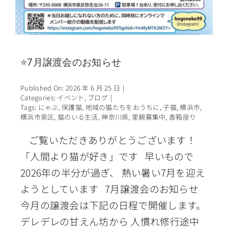
⭐7月譲渡会のお知らせ
Published On: 2026 年 6 月 25 日
|
Categories:
イベント
,
ブログ
|
Tags:
にゃぶ
,
保護猫
,
地域の猫たちをおうちに
,
子猫
,
横浜市
,
横浜市泉区
,
猫のいる生活
,
神奈川県
,
里親募集中
,
香箱座り
ご覧いただきありがとうございます！
「人間より猫が好き」です 早いもので
2026年の半分が過ぎ、 熱い暑い7月を迎え
ようとしています 7月譲渡会のお知らせ
今月の譲渡会は下記の日程で開催します。
デレデレの甘えん坊から 人慣れ修行途中