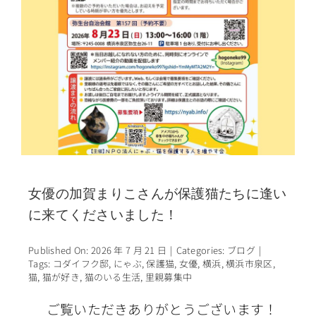
女優の加賀まりこさんが保護猫たちに逢い
に来てくださいました！
Published On: 2026 年 7 月 21 日
|
Categories:
ブログ
|
Tags:
コダイフク邸
,
にゃぶ
,
保護猫
,
女優
,
横浜
,
横浜市泉区
,
猫
,
猫が好き
,
猫のいる生活
,
里親募集中
ご覧いただきありがとうございます！