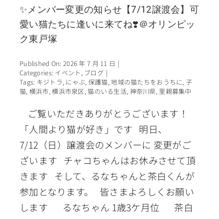
✨メンバー変更の知らせ【7/12譲渡会】可
愛い猫たちに逢いに来てね❣️＠オリンピッ
ク東戸塚
Published On: 2026 年 7 月 11 日
|
Categories:
イベント
,
ブログ
|
Tags:
キジトラ
,
にゃぶ
,
保護猫
,
地域の猫たちをおうちに
,
子
猫
,
横浜市
,
横浜市泉区
,
猫のいる生活
,
神奈川県
,
里親募集中
ご覧いただきありがとうございます！
「人間より猫が好き」です 明日、
7/12（日）譲渡会のメンバーに 変更がご
ざいます チャコちゃんはお休みさせて頂
きます そして、るなちゃんと茶白くんが
参加となります。 皆さまよろしくお願い
します るなちゃん 1歳3ケ月位 茶白