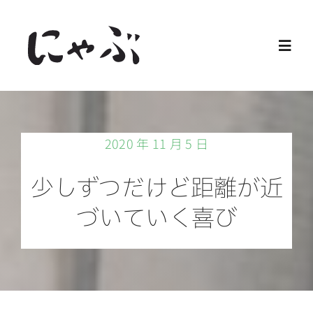
Skip
to
Toggl
content
Navig
Home
2020 年 11 月 5 日
保護猫
少しずつだけど距離が近
譲渡会
づいていく喜び
ご寄付
ご支援