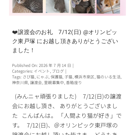
❤️譲渡会のお礼 7/12(日) @オリンピッ
ク東戸塚 にお越し頂きありがとうござい
ました！
Published On: 2026 年 7 月 14 日
|
Categories:
イベント
,
ブログ
|
Tags:
さび猫
,
にゃぶ
,
保護猫
,
子猫
,
横浜市泉区
,
猫のいる生活
,
神奈川県
,
譲渡会
,
里親募集中
,
香箱座り
(みんニャ頑張りました) 7/12(日)の譲渡
会にお越し頂き、 ありがとうございまし
た こんばんは。 「人間より猫が好き」で
す。 7/12(日)、＠オリンピック東戸塚の
譲渡会にお越し頂いた皆さま、 どうもあ