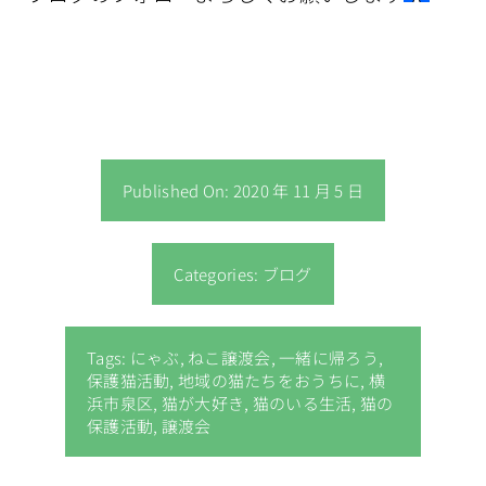
Published On: 2020 年 11 月 5 日
Categories:
ブログ
Tags:
にゃぶ
,
ねこ譲渡会
,
一緒に帰ろう
,
保護猫活動
,
地域の猫たちをおうちに
,
横
浜市泉区
,
猫が大好き
,
猫のいる生活
,
猫の
保護活動
,
譲渡会