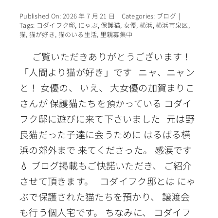
Published On: 2026 年 7 月 21 日
|
Categories:
ブログ
|
Tags:
コダイフク邸
,
にゃぶ
,
保護猫
,
女優
,
横浜
,
横浜市泉区
,
猫
,
猫が好き
,
猫のいる生活
,
里親募集中
ご覧いただきありがとうございます！
「人間より猫が好き」です ニャ、ニャン
と！ 女優の、 いえ、 大女優の加賀まりこ
さんが 保護猫たちを預かっている コダイ
フク邸に遊びに来て下さいました 元は野
良猫だった子達に会うために はるばる横
浜の郊外まで 来てくださった。 感涙です
💧 ブログ掲載もご快諾いただき、 ご紹介
させて頂きます。 コダイフク邸とは にゃ
ぶで保護された猫たちを預かり、 譲渡会
も行う個人宅です。 ちなみに、 コダイフ