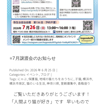
⭐7月譲渡会のお知らせ
Published On: 2026 年 6 月 25 日
|
Categories:
イベント
,
ブログ
|
Tags:
にゃぶ
,
保護猫
,
地域の猫たちをおうちに
,
子猫
,
横浜市
,
横浜市泉区
,
猫のいる生活
,
神奈川県
,
里親募集中
,
香箱座り
ご覧いただきありがとうございます！
「人間より猫が好き」です 早いもので