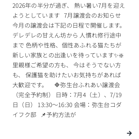
2026年の半分が過ぎ、 熱い暑い7月を迎え
ようとしています 7月譲渡会のお知らせ
今月の譲渡会は下記の日程で開催します。
デレデレの甘えん坊から 人慣れ修行途中
まで 色柄や性格、個性あふれる猫たちが
新しい家族との出逢いを待っています✨❇️
里親様ご希望の方も、 今はそうでない方
も、 保護猫を助けたいお気持ちがあれば
大歓迎です。 🔷弥生台ふれあい譲渡会
（完全予約制） 日時：7月4（土）、7/19
日（日） 13:30〜16:30 会場：弥生台コダ
イフク邸 📌予約方法が