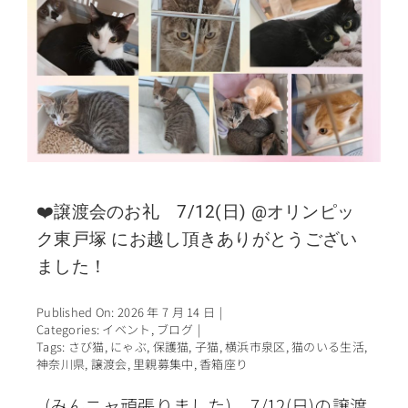
❤️譲渡会のお礼 7/12(日) @オリンピッ
ク東戸塚 にお越し頂きありがとうござい
ました！
Published On: 2026 年 7 月 14 日
|
Categories:
イベント
,
ブログ
|
Tags:
さび猫
,
にゃぶ
,
保護猫
,
子猫
,
横浜市泉区
,
猫のいる生活
,
神奈川県
,
譲渡会
,
里親募集中
,
香箱座り
(みんニャ頑張りました) 7/12(日)の譲渡