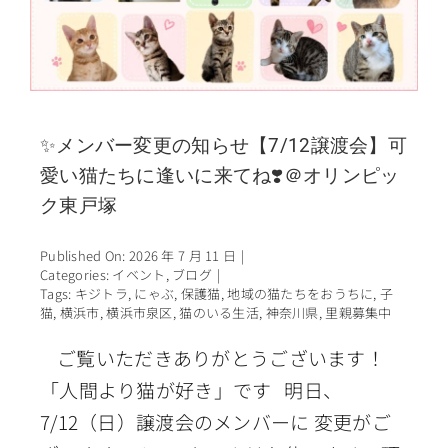
✨メンバー変更の知らせ【7/12譲渡会】可
愛い猫たちに逢いに来てね❣️＠オリンピッ
ク東戸塚
Published On: 2026 年 7 月 11 日
|
Categories:
イベント
,
ブログ
|
Tags:
キジトラ
,
にゃぶ
,
保護猫
,
地域の猫たちをおうちに
,
子
猫
,
横浜市
,
横浜市泉区
,
猫のいる生活
,
神奈川県
,
里親募集中
ご覧いただきありがとうございます！
「人間より猫が好き」です 明日、
7/12（日）譲渡会のメンバーに 変更がご