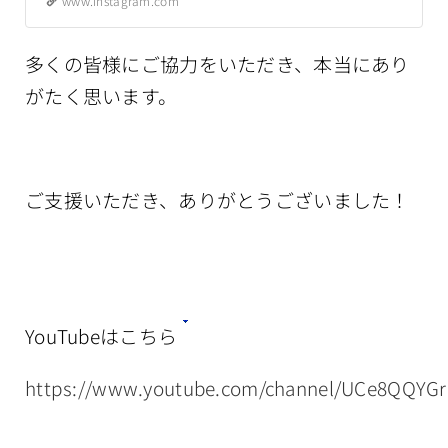
225,500円でした。 プレートだけ
www.instagram.com
で10万円以上するそうです。 3時
間半に及ぶ長い手術となりまし
多くの皆様にご協力をいただき、本当にあり
た。 午後の診療時間を5時からと
だいぶ遅らせて開始したとのこ
がたく思います。
と。…”
ご支援いただき、ありがとうございました！
YouTubeはこちら
https://www.youtube.com/channel/UCe8QQYG