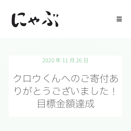
Skip
to
Toggl
content
Navig
Home
2020 年 11 月 26 日
保護猫
クロウくんへのご寄付あ
譲渡会
りがとうございました！
目標金額達成
ご寄付
ご支援