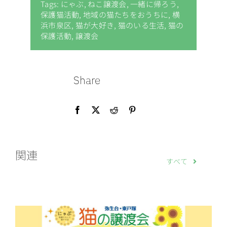
Tags:
にゃぶ
,
ねこ譲渡会
,
一緒に帰ろう
,
保護猫活動
,
地域の猫たちをおうちに
,
横
浜市泉区
,
猫が大好き
,
猫のいる生活
,
猫の
保護活動
,
譲渡会
Share
関連
すべて