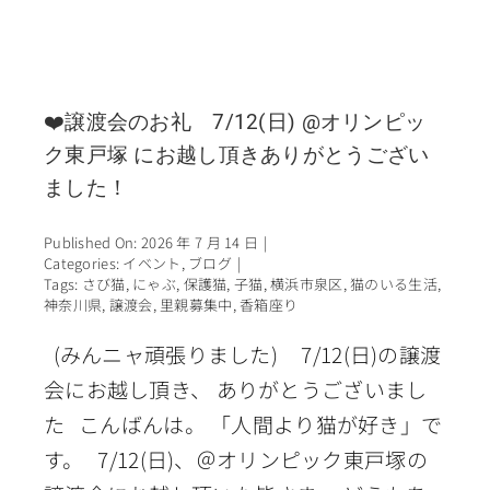
❤️譲渡会のお礼 7/12(日) @オリンピッ
ク東戸塚 にお越し頂きありがとうござい
ました！
Published On: 2026 年 7 月 14 日
|
Categories:
イベント
,
ブログ
|
Tags:
さび猫
,
にゃぶ
,
保護猫
,
子猫
,
横浜市泉区
,
猫のいる生活
,
神奈川県
,
譲渡会
,
里親募集中
,
香箱座り
(みんニャ頑張りました) 7/12(日)の譲渡
会にお越し頂き、 ありがとうございまし
た こんばんは。 「人間より猫が好き」で
す。 7/12(日)、＠オリンピック東戸塚の