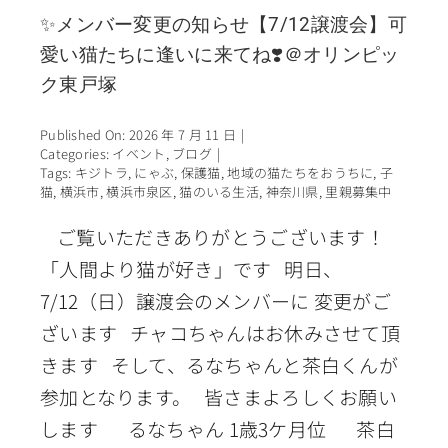
✨メンバー変更の知らせ【7/12譲渡会】可
愛い猫たちに逢いに来てね❣️＠オリンピッ
ク東戸塚
Published On: 2026 年 7 月 11 日
|
Categories:
イベント
,
ブログ
|
Tags:
キジトラ
,
にゃぶ
,
保護猫
,
地域の猫たちをおうちに
,
子
猫
,
横浜市
,
横浜市泉区
,
猫のいる生活
,
神奈川県
,
里親募集中
ご覧いただきありがとうございます！
「人間より猫が好き」です 明日、
7/12（日）譲渡会のメンバーに 変更がご
ざいます チャコちゃんはお休みさせて頂
きます そして、るなちゃんと茶白くんが
参加となります。 皆さまよろしくお願い
します るなちゃん 1歳3ケ月位 茶白