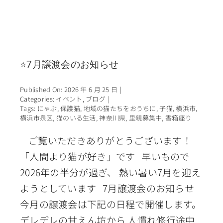
⭐7月譲渡会のお知らせ
Published On: 2026 年 6 月 25 日
|
Categories:
イベント
,
ブログ
|
Tags:
にゃぶ
,
保護猫
,
地域の猫たちをおうちに
,
子猫
,
横浜市
,
横浜市泉区
,
猫のいる生活
,
神奈川県
,
里親募集中
,
香箱座り
ご覧いただきありがとうございます！
「人間より猫が好き」です 早いもので
2026年の半分が過ぎ、 熱い暑い7月を迎え
ようとしています 7月譲渡会のお知らせ
今月の譲渡会は下記の日程で開催します。
デレデレの甘えん坊から 人慣れ修行途中