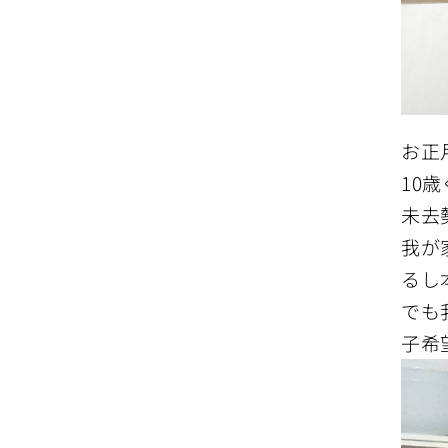
お正
10
未去
我が
るし
でも
子希