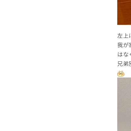
左上
我が
はな
兄弟