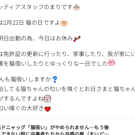
ンティアスタッフのまりです
は2月22日 猫の日ですよ
明日出勤の為、今日はお休み
は免許証の更新に行ったり、家事したり、我が家に
達を猫吸いしたりとゆっくりな一日でした
んも猫吸いしますか
浴してる猫ちゃんの匂いを嗅ぐとお日さまと猫ちゃ
がするんですよね
匂い嗅ぐの大好き
法ドニャッグ「猫吸い」がやめられません…もう後
りできない説に中毒者たちから共感の嵐（まいどな