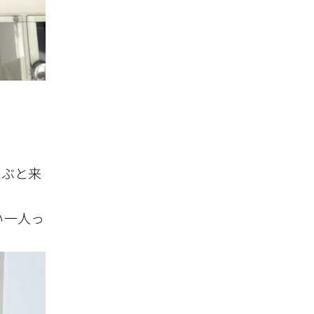
呼ぶと来
い一人っ