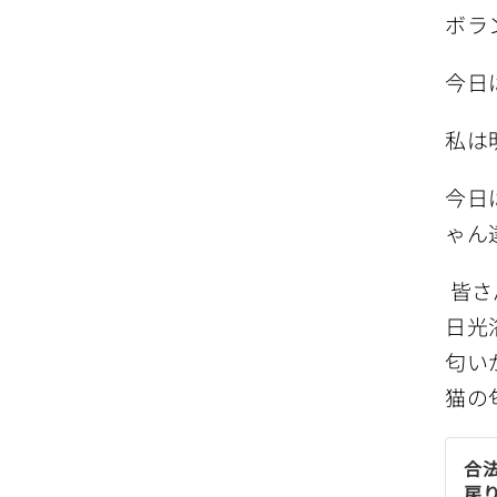
ボラ
今日
私は
今日
ゃん
皆さ
日光
匂い
猫の
合
戻