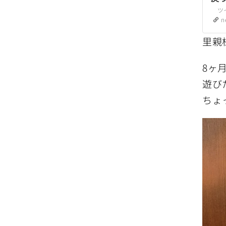
ニュ
n
里親
8ヶ
遊び
ちょ