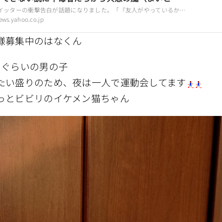
ース） – Yahoo!ニュース
ツイッターの衝撃告白が話題になりました。「『友人がやっているから』『一度吸うだけだから大丈夫』そんな軽い好奇心が始まりです。吸ってる時は嫌な事を忘れられました。『いつでもやめれる』そう言い回数
ews.yahoo.co.jp
様募集中のはなくん
月ぐらいの男の子
たい盛りのため、夜は一人で運動会してます
っとビビリのイケメン猫ちゃん