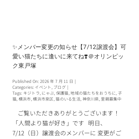
✨メンバー変更の知らせ【7/12譲渡会】可
愛い猫たちに逢いに来てね❣️＠オリンピッ
ク東戸塚
Published On: 2026 年 7 月 11 日
|
Categories:
イベント
,
ブログ
|
Tags:
キジトラ
,
にゃぶ
,
保護猫
,
地域の猫たちをおうちに
,
子
猫
,
横浜市
,
横浜市泉区
,
猫のいる生活
,
神奈川県
,
里親募集中
ご覧いただきありがとうございます！
「人間より猫が好き」です 明日、
7/12（日）譲渡会のメンバーに 変更がご