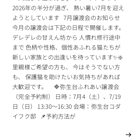
2026年の半分が過ぎ、 熱い暑い7月を迎え
ようとしています 7月譲渡会のお知らせ
今月の譲渡会は下記の日程で開催します。
デレデレの甘えん坊から 人慣れ修行途中
まで 色柄や性格、個性あふれる猫たちが
新しい家族との出逢いを待っています✨❇️
里親様ご希望の方も、 今はそうでない方
も、 保護猫を助けたいお気持ちがあれば
大歓迎です。 🔷弥生台ふれあい譲渡会
（完全予約制） 日時：7月4（土）、7/19
日（日） 13:30〜16:30 会場：弥生台コダ
イフク邸 📌予約方法が