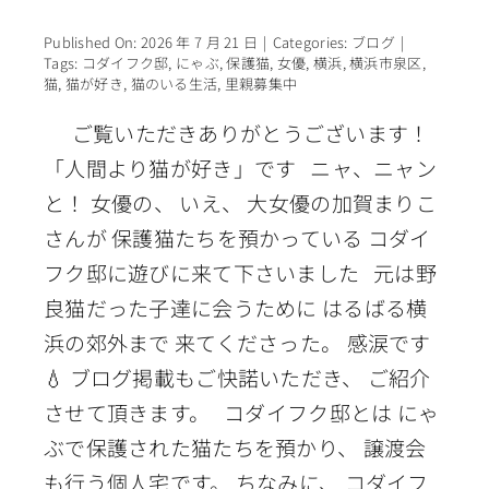
Published On: 2026 年 7 月 21 日
|
Categories:
ブログ
|
Tags:
コダイフク邸
,
にゃぶ
,
保護猫
,
女優
,
横浜
,
横浜市泉区
,
猫
,
猫が好き
,
猫のいる生活
,
里親募集中
ご覧いただきありがとうございます！
「人間より猫が好き」です ニャ、ニャン
と！ 女優の、 いえ、 大女優の加賀まりこ
さんが 保護猫たちを預かっている コダイ
フク邸に遊びに来て下さいました 元は野
良猫だった子達に会うために はるばる横
浜の郊外まで 来てくださった。 感涙です
💧 ブログ掲載もご快諾いただき、 ご紹介
させて頂きます。 コダイフク邸とは にゃ
ぶで保護された猫たちを預かり、 譲渡会
も行う個人宅です。 ちなみに、 コダイフ