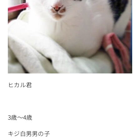
ヒカル君
3歳～4歳
キジ白男男の子