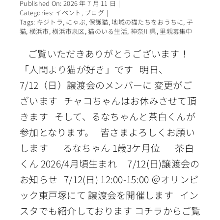
Published On: 2026 年 7 月 11 日
|
Categories:
イベント
,
ブログ
|
Tags:
キジトラ
,
にゃぶ
,
保護猫
,
地域の猫たちをおうちに
,
子
猫
,
横浜市
,
横浜市泉区
,
猫のいる生活
,
神奈川県
,
里親募集中
ご覧いただきありがとうございます！
「人間より猫が好き」です 明日、
7/12（日）譲渡会のメンバーに 変更がご
ざいます チャコちゃんはお休みさせて頂
きます そして、るなちゃんと茶白くんが
参加となります。 皆さまよろしくお願い
します るなちゃん 1歳3ケ月位 茶白
くん 2026/4月頃生まれ 7/12(日)譲渡会の
お知らせ 7/12(日) 12:00-15:00 ＠オリンピ
ック東戸塚にて 譲渡会を開催します イン
スタでも紹介しております コチラからご覧