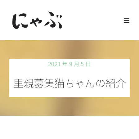
Skip
to
Toggl
content
Navig
Home
2021 年 9 月 5 日
保護猫
里親募集猫ちゃんの紹介
譲渡会
ご寄付
ご支援