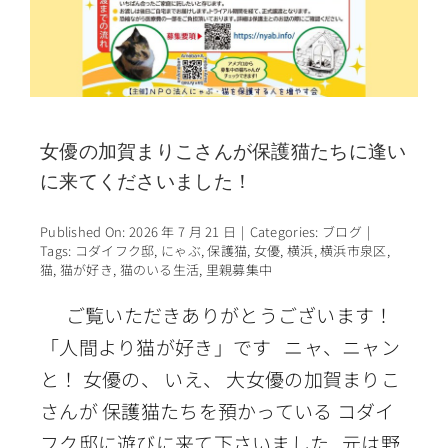
女優の加賀まりこさんが保護猫たちに逢い
に来てくださいました！
Published On: 2026 年 7 月 21 日
|
Categories:
ブログ
|
Tags:
コダイフク邸
,
にゃぶ
,
保護猫
,
女優
,
横浜
,
横浜市泉区
,
猫
,
猫が好き
,
猫のいる生活
,
里親募集中
ご覧いただきありがとうございます！
「人間より猫が好き」です ニャ、ニャン
と！ 女優の、 いえ、 大女優の加賀まりこ
さんが 保護猫たちを預かっている コダイ
フク邸に遊びに来て下さいました 元は野