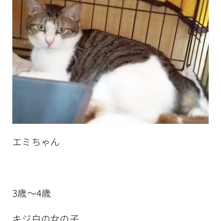
エミちゃん
3歳～4歳
キジ白の女の子