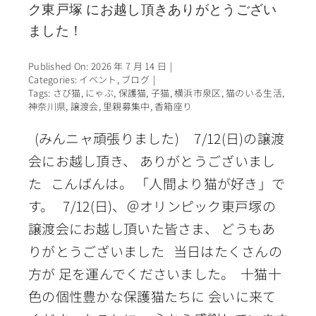
ク東戸塚 にお越し頂きありがとうござい
ました！
Published On: 2026 年 7 月 14 日
|
Categories:
イベント
,
ブログ
|
Tags:
さび猫
,
にゃぶ
,
保護猫
,
子猫
,
横浜市泉区
,
猫のいる生活
,
神奈川県
,
譲渡会
,
里親募集中
,
香箱座り
(みんニャ頑張りました) 7/12(日)の譲渡
会にお越し頂き、 ありがとうございまし
た こんばんは。 「人間より猫が好き」で
す。 7/12(日)、＠オリンピック東戸塚の
譲渡会にお越し頂いた皆さま、 どうもあ
りがとうございました 当日はたくさんの
方が 足を運んでくださいました。 十猫十
色の個性豊かな保護猫たちに 会いに来て