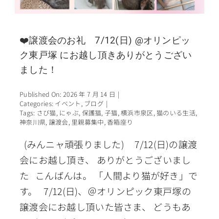
❤️譲渡会のお礼 7/12(日) @オリンピッ
ク東戸塚 にお越し頂きありがとうござい
ました！
Published On: 2026 年 7 月 14 日
|
Categories:
イベント
,
ブログ
|
Tags:
さび猫
,
にゃぶ
,
保護猫
,
子猫
,
横浜市泉区
,
猫のいる生活
,
神奈川県
,
譲渡会
,
里親募集中
,
香箱座り
(みんニャ頑張りました) 7/12(日)の譲渡
会にお越し頂き、 ありがとうございまし
た こんばんは。 「人間より猫が好き」で
す。 7/12(日)、＠オリンピック東戸塚の
譲渡会にお越し頂いた皆さま、 どうもあ