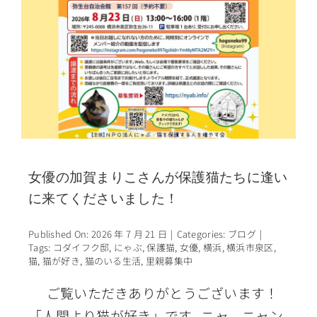
女優の加賀まりこさんが保護猫たちに逢い
に来てくださいました！
Published On: 2026 年 7 月 21 日
|
Categories:
ブログ
|
Tags:
コダイフク邸
,
にゃぶ
,
保護猫
,
女優
,
横浜
,
横浜市泉区
,
猫
,
猫が好き
,
猫のいる生活
,
里親募集中
ご覧いただきありがとうございます！
「人間より猫が好き」です ニャ、ニャン