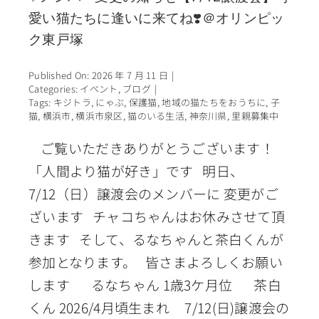
愛い猫たちに逢いに来てね❣️＠オリンピッ
ク東戸塚
Published On: 2026 年 7 月 11 日
|
Categories:
イベント
,
ブログ
|
Tags:
キジトラ
,
にゃぶ
,
保護猫
,
地域の猫たちをおうちに
,
子
猫
,
横浜市
,
横浜市泉区
,
猫のいる生活
,
神奈川県
,
里親募集中
ご覧いただきありがとうございます！
「人間より猫が好き」です 明日、
7/12（日）譲渡会のメンバーに 変更がご
ざいます チャコちゃんはお休みさせて頂
きます そして、るなちゃんと茶白くんが
参加となります。 皆さまよろしくお願い
します るなちゃん 1歳3ケ月位 茶白
くん 2026/4月頃生まれ 7/12(日)譲渡会の