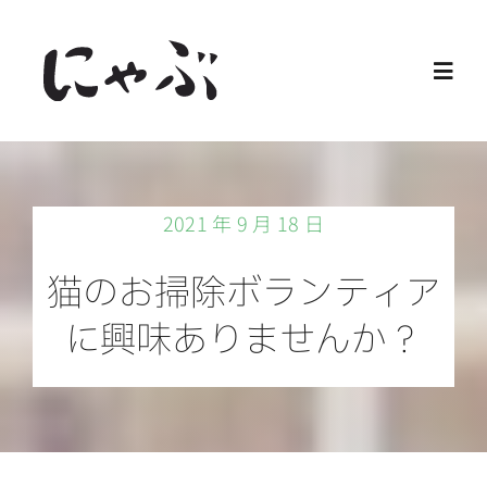
Skip
to
Toggl
content
Navig
Home
2021 年 9 月 18 日
保護猫
猫のお掃除ボランティア
譲渡会
に興味ありませんか？
ご寄付
ご支援