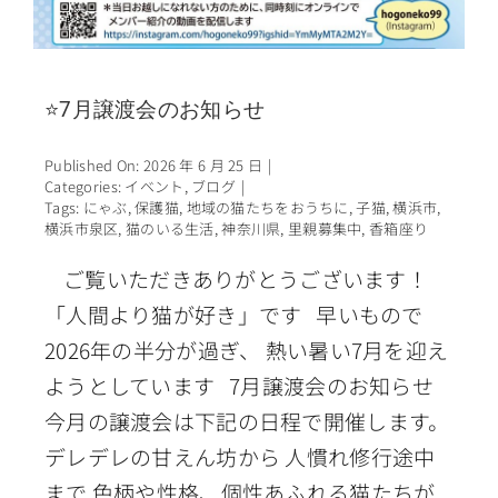
⭐7月譲渡会のお知らせ
Published On: 2026 年 6 月 25 日
|
Categories:
イベント
,
ブログ
|
Tags:
にゃぶ
,
保護猫
,
地域の猫たちをおうちに
,
子猫
,
横浜市
,
横浜市泉区
,
猫のいる生活
,
神奈川県
,
里親募集中
,
香箱座り
ご覧いただきありがとうございます！
「人間より猫が好き」です 早いもので
2026年の半分が過ぎ、 熱い暑い7月を迎え
ようとしています 7月譲渡会のお知らせ
今月の譲渡会は下記の日程で開催します。
デレデレの甘えん坊から 人慣れ修行途中
まで 色柄や性格、個性あふれる猫たちが