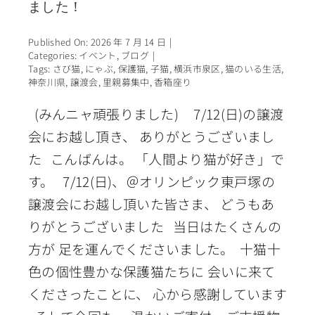
ました！
Published On: 2026 年 7 月 14 日
|
Categories:
イベント
,
ブログ
|
Tags:
さび猫
,
にゃぶ
,
保護猫
,
子猫
,
横浜市泉区
,
猫のいる生活
,
神奈川県
,
譲渡会
,
里親募集中
,
香箱座り
(みんニャ頑張りました) 7/12(日)の譲渡
会にお越し頂き、 ありがとうございまし
た こんばんは。 「人間より猫が好き」で
す。 7/12(日)、＠オリンピック東戸塚の
譲渡会にお越し頂いた皆さま、 どうもあ
りがとうございました 当日はたくさんの
方が 足を運んでくださいました。 十猫十
色の個性豊かな保護猫たちに 会いに来て
くださったことに、 心から感謝しています