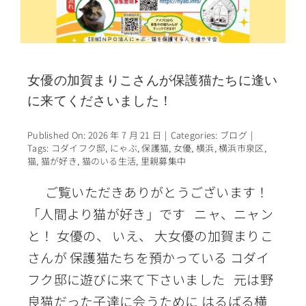
女優の加賀まりこさんが保護猫たちに逢い
に来てくださいました！
Published On: 2026 年 7 月 21 日
|
Categories:
ブログ
|
Tags:
コダイフク邸
,
にゃぶ
,
保護猫
,
女優
,
横浜
,
横浜市泉区
,
猫
,
猫が好き
,
猫のいる生活
,
里親募集中
ご覧いただきありがとうございます！
「人間より猫が好き」です ニャ、ニャン
と！ 女優の、 いえ、 大女優の加賀まりこ
さんが 保護猫たちを預かっている コダイ
フク邸に遊びに来て下さいました 元は野
良猫だった子達に会うために はるばる横