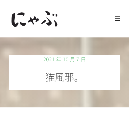
Skip
to
Toggl
content
Navig
Home
2021 年 10 月 7 日
保護猫
猫風邪。
譲渡会
ご寄付
ご支援