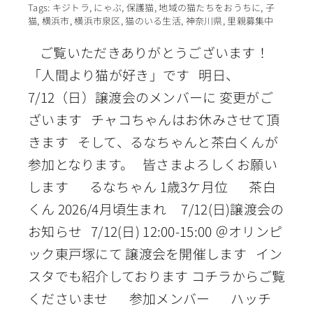
Tags:
キジトラ
,
にゃぶ
,
保護猫
,
地域の猫たちをおうちに
,
子
猫
,
横浜市
,
横浜市泉区
,
猫のいる生活
,
神奈川県
,
里親募集中
ご覧いただきありがとうございます！
「人間より猫が好き」です 明日、
7/12（日）譲渡会のメンバーに 変更がご
ざいます チャコちゃんはお休みさせて頂
きます そして、るなちゃんと茶白くんが
参加となります。 皆さまよろしくお願い
します るなちゃん 1歳3ケ月位 茶白
くん 2026/4月頃生まれ 7/12(日)譲渡会の
お知らせ 7/12(日) 12:00-15:00 ＠オリンピ
ック東戸塚にて 譲渡会を開催します イン
スタでも紹介しております コチラからご覧
くださいませ 参加メンバー ハッチ