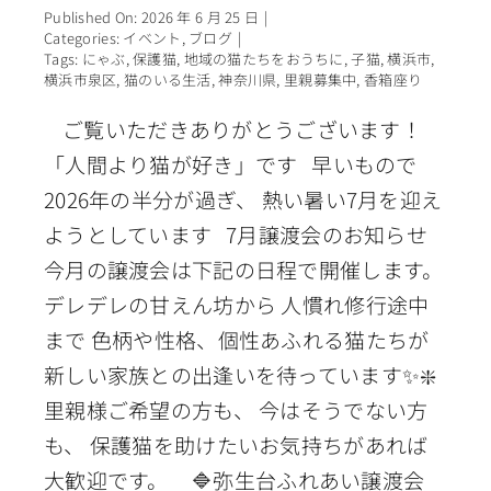
Published On: 2026 年 6 月 25 日
|
Categories:
イベント
,
ブログ
|
Tags:
にゃぶ
,
保護猫
,
地域の猫たちをおうちに
,
子猫
,
横浜市
,
横浜市泉区
,
猫のいる生活
,
神奈川県
,
里親募集中
,
香箱座り
ご覧いただきありがとうございます！
「人間より猫が好き」です 早いもので
2026年の半分が過ぎ、 熱い暑い7月を迎え
ようとしています 7月譲渡会のお知らせ
今月の譲渡会は下記の日程で開催します。
デレデレの甘えん坊から 人慣れ修行途中
まで 色柄や性格、個性あふれる猫たちが
新しい家族との出逢いを待っています✨❇️
里親様ご希望の方も、 今はそうでない方
も、 保護猫を助けたいお気持ちがあれば
大歓迎です。 🔷弥生台ふれあい譲渡会