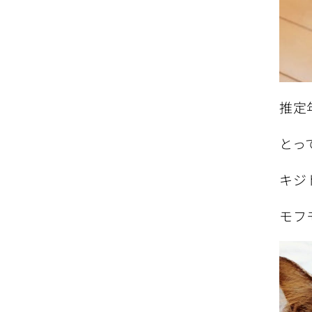
推定
とっ
キジ
モフ