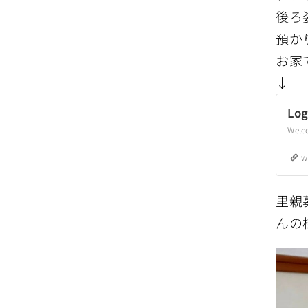
後ろ
預か
お家
↓
Log
w
里親
んの