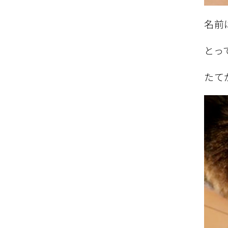
名前
とっ
たて