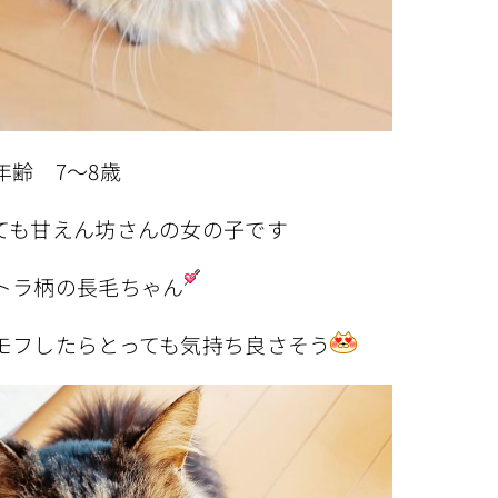
年齢 7〜8歳
ても甘えん坊さんの女の子です
トラ柄の長毛ちゃん
モフしたらとっても気持ち良さそう