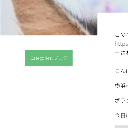
この
http
ーさ
Categories:
ブログ
こん
横浜
ボラ
今日