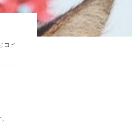
らコピ
す
。