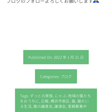
ブログのフォローよろしくお願いします
Published On: 2022 年 1 月 21 日
Categories:
ブログ
Tags:
ずっとの家族
,
にゃぶ
,
地域の猫たち
をおうちに
,
広報
,
横浜市泉区
,
猫
,
猫のい
る生活
,
猫の譲渡会
,
譲渡会
,
里親募集中