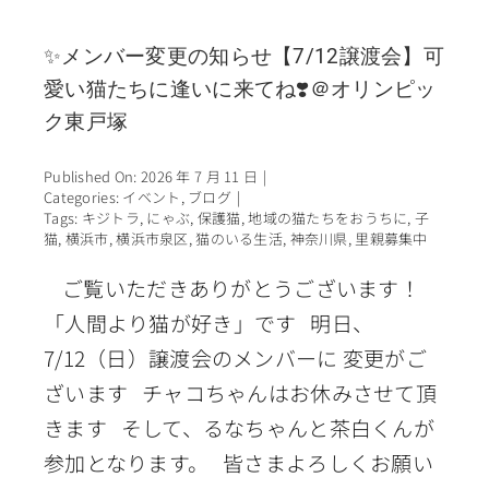
✨メンバー変更の知らせ【7/12譲渡会】可
愛い猫たちに逢いに来てね❣️＠オリンピッ
ク東戸塚
Published On: 2026 年 7 月 11 日
|
Categories:
イベント
,
ブログ
|
Tags:
キジトラ
,
にゃぶ
,
保護猫
,
地域の猫たちをおうちに
,
子
猫
,
横浜市
,
横浜市泉区
,
猫のいる生活
,
神奈川県
,
里親募集中
ご覧いただきありがとうございます！
「人間より猫が好き」です 明日、
7/12（日）譲渡会のメンバーに 変更がご
ざいます チャコちゃんはお休みさせて頂
きます そして、るなちゃんと茶白くんが
参加となります。 皆さまよろしくお願い