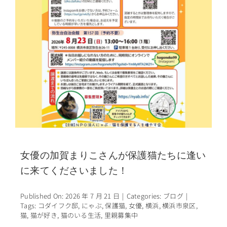
女優の加賀まりこさんが保護猫たちに逢い
に来てくださいました！
Published On: 2026 年 7 月 21 日
|
Categories:
ブログ
|
Tags:
コダイフク邸
,
にゃぶ
,
保護猫
,
女優
,
横浜
,
横浜市泉区
,
猫
,
猫が好き
,
猫のいる生活
,
里親募集中