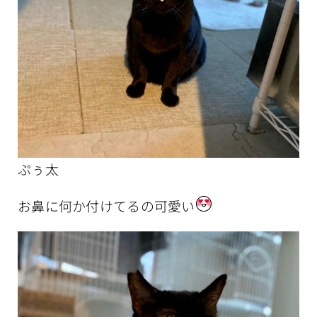
ぷぅ太
お鼻に何か付けてるの可愛い