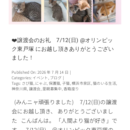
❤️譲渡会のお礼 7/12(日) @オリンピッ
ク東戸塚 にお越し頂きありがとうござい
ました！
Published On: 2026 年 7 月 14 日
|
Categories:
イベント
,
ブログ
|
Tags:
さび猫
,
にゃぶ
,
保護猫
,
子猫
,
横浜市泉区
,
猫のいる生活
,
神奈川県
,
譲渡会
,
里親募集中
,
香箱座り
(みんニャ頑張りました) 7/12(日)の譲渡
会にお越し頂き、 ありがとうございまし
た こんばんは。 「人間より猫が好き」で
す。 7/12(日)、＠オリンピック東戸塚の