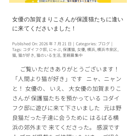
女優の加賀まりこさんが保護猫たちに逢い
に来てくださいました！
Published On: 2026 年 7 月 21 日
|
Categories:
ブログ
|
Tags:
コダイフク邸
,
にゃぶ
,
保護猫
,
女優
,
横浜
,
横浜市泉区
,
猫
,
猫が好き
,
猫のいる生活
,
里親募集中
ご覧いただきありがとうございます！
「人間より猫が好き」です ニャ、ニャン
と！ 女優の、 いえ、 大女優の加賀まりこ
さんが 保護猫たちを預かっている コダイ
フク邸に遊びに来て下さいました 元は野
良猫だった子達に会うために はるばる横
浜の郊外まで 来てくださった。 感涙です