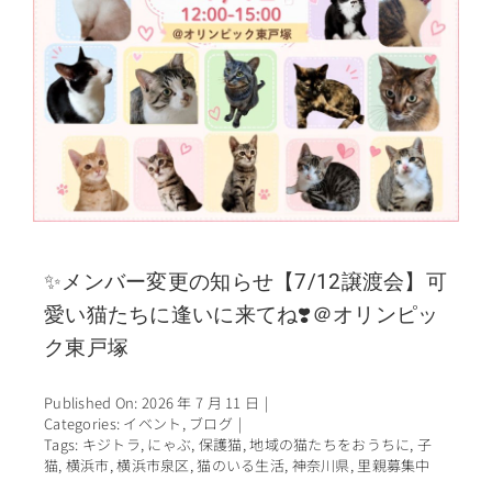
✨メンバー変更の知らせ【7/12譲渡会】可
愛い猫たちに逢いに来てね❣️＠オリンピッ
ク東戸塚
Published On: 2026 年 7 月 11 日
|
Categories:
イベント
,
ブログ
|
Tags:
キジトラ
,
にゃぶ
,
保護猫
,
地域の猫たちをおうちに
,
子
猫
,
横浜市
,
横浜市泉区
,
猫のいる生活
,
神奈川県
,
里親募集中