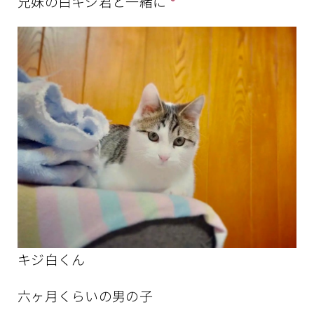
兄妹の白キジ君と一緒に
キジ白くん
六ヶ月くらいの男の子