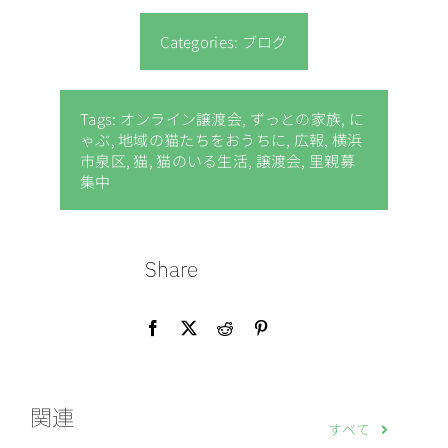
Categories:
ブログ
Tags:
オンライン譲渡会
,
ずっとの家族
,
に
ゃぶ
,
地域の猫たちをおうちに
,
広報
,
横浜
市泉区
,
猫
,
猫のいる生活
,
譲渡会
,
里親募
集中
Share
関連
すべて