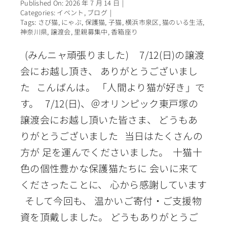
Published On: 2026 年 7 月 14 日
|
Categories:
イベント
,
ブログ
|
Tags:
さび猫
,
にゃぶ
,
保護猫
,
子猫
,
横浜市泉区
,
猫のいる生活
,
神奈川県
,
譲渡会
,
里親募集中
,
香箱座り
(みんニャ頑張りました) 7/12(日)の譲渡
会にお越し頂き、 ありがとうございまし
た こんばんは。 「人間より猫が好き」で
す。 7/12(日)、＠オリンピック東戸塚の
譲渡会にお越し頂いた皆さま、 どうもあ
りがとうございました 当日はたくさんの
方が 足を運んでくださいました。 十猫十
色の個性豊かな保護猫たちに 会いに来て
くださったことに、 心から感謝しています
そして今回も、 温かいご寄付・ご支援物
資を頂戴しました。 どうもありがとうご