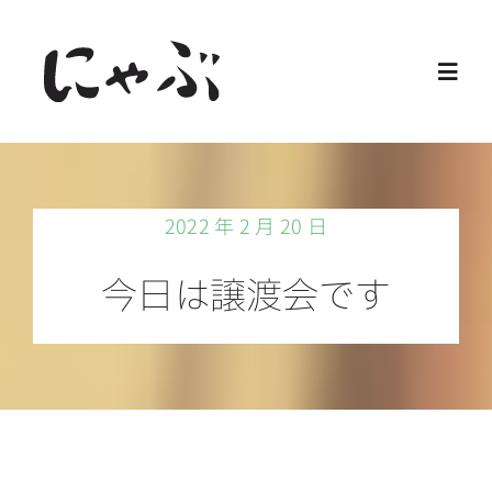
Skip
to
Toggl
content
Navig
Home
2022 年 2 月 20 日
保護猫
今日は譲渡会です
譲渡会
ご寄付
ご支援