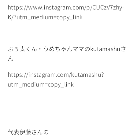
https://www.instagram.com/p/CUCzV7zhy-
K/?utm_medium=copy_link
ぷぅ太くん・うめちゃんママのkutamashuさ
ん
https://instagram.com/kutamashu?
utm_medium=copy_link
代表伊藤さんの