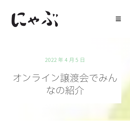
Skip
to
Toggl
content
Navig
Home
2022 年 4 月 5 日
保護猫
オンライン譲渡会でみん
譲渡会
なの紹介
ご寄付
ご支援