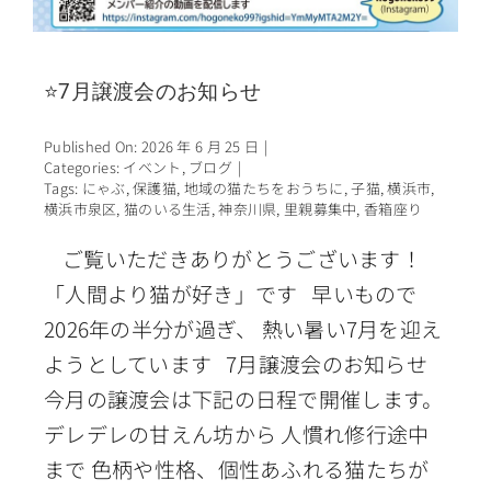
⭐7月譲渡会のお知らせ
Published On: 2026 年 6 月 25 日
|
Categories:
イベント
,
ブログ
|
Tags:
にゃぶ
,
保護猫
,
地域の猫たちをおうちに
,
子猫
,
横浜市
,
横浜市泉区
,
猫のいる生活
,
神奈川県
,
里親募集中
,
香箱座り
ご覧いただきありがとうございます！
「人間より猫が好き」です 早いもので
2026年の半分が過ぎ、 熱い暑い7月を迎え
ようとしています 7月譲渡会のお知らせ
今月の譲渡会は下記の日程で開催します。
デレデレの甘えん坊から 人慣れ修行途中
まで 色柄や性格、個性あふれる猫たちが