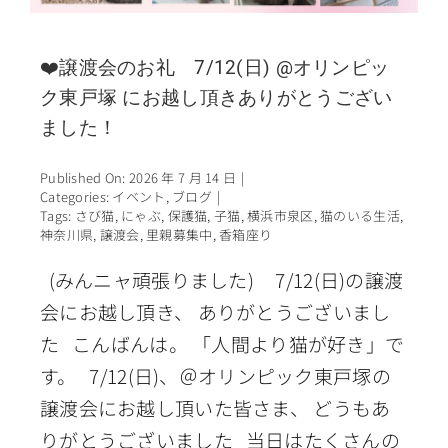
❤️譲渡会のお礼 7/12(日) @オリンピッ
ク東戸塚 にお越し頂きありがとうござい
ました！
Published On: 2026 年 7 月 14 日
|
Categories:
イベント
,
ブログ
|
Tags:
さび猫
,
にゃぶ
,
保護猫
,
子猫
,
横浜市泉区
,
猫のいる生活
,
神奈川県
,
譲渡会
,
里親募集中
,
香箱座り
(みんニャ頑張りました) 7/12(日)の譲渡
会にお越し頂き、 ありがとうございまし
た こんばんは。 「人間より猫が好き」で
す。 7/12(日)、＠オリンピック東戸塚の
譲渡会にお越し頂いた皆さま、 どうもあ
りがとうございました 当日はたくさんの