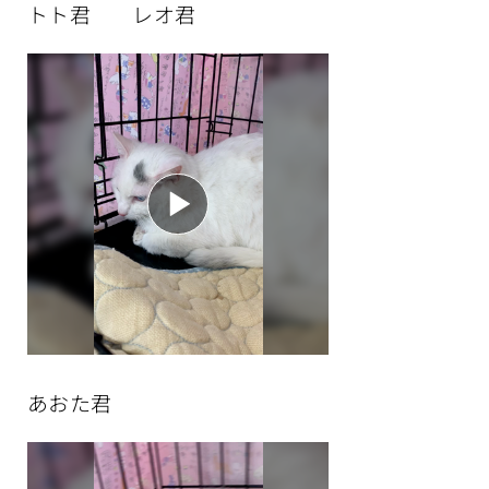
トト君 レオ君
あおた君