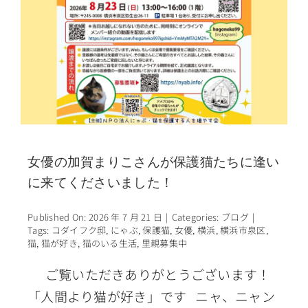
女優の加賀まりこさんが保護猫たちに逢い
に来てくださいました！
Published On: 2026 年 7 月 21 日
|
Categories:
ブログ
|
Tags:
コダイフク邸
,
にゃぶ
,
保護猫
,
女優
,
横浜
,
横浜市泉区
,
猫
,
猫が好き
,
猫のいる生活
,
里親募集中
ご覧いただきありがとうございます！
「人間より猫が好き」です ニャ、ニャン