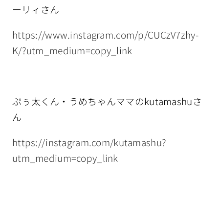
ーリィさん
https://www.instagram.com/p/CUCzV7zhy-
K/?utm_medium=copy_link
ぷぅ太くん・うめちゃんママのkutamashuさ
ん
https://instagram.com/kutamashu?
utm_medium=copy_link