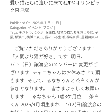
愛い猫たちに逢いに来てね❣️＠オリンピッ
ク東戸塚
Published On: 2026 年 7 月 11 日
|
Categories:
イベント
,
ブログ
|
Tags:
キジトラ
,
にゃぶ
,
保護猫
,
地域の猫たちをおうちに
,
子
猫
,
横浜市
,
横浜市泉区
,
猫のいる生活
,
神奈川県
,
里親募集中
ご覧いただきありがとうございます！
「人間より猫が好き」です 明日、
7/12（日）譲渡会のメンバーに 変更がご
ざいます チャコちゃんはお休みさせて頂
きます そして、るなちゃんと茶白くんが
参加となります。 皆さまよろしくお願い
します るなちゃん 1歳3ケ月位 茶白
くん 2026/4月頃生まれ 7/12(日)譲渡会の