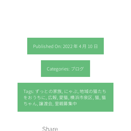
Published On: 2022 年 4 月 10 日
Categories:
ブログ
Tags:
ずっとの家族
,
にゃぶ
,
地域の猫たち
をおうちに
,
広報
,
愛猫
,
横浜市泉区
,
猫
,
猫
ちゃん
,
譲渡会
,
里親募集中
Share