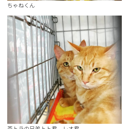
ちゃねくん
茶トラの兄弟トト君、レオ君