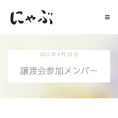
Skip
to
Toggl
content
Navig
Home
2022 年 4 月 10 日
保護猫
譲渡会参加メンバー
譲渡会
ご寄付
ご支援