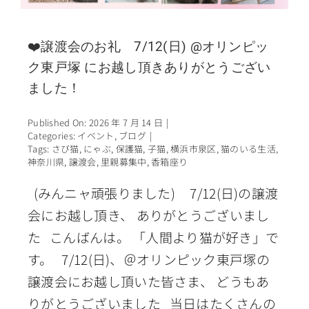
❤️譲渡会のお礼 7/12(日) @オリンピッ
ク東戸塚 にお越し頂きありがとうござい
ました！
Published On: 2026 年 7 月 14 日
|
Categories:
イベント
,
ブログ
|
Tags:
さび猫
,
にゃぶ
,
保護猫
,
子猫
,
横浜市泉区
,
猫のいる生活
,
神奈川県
,
譲渡会
,
里親募集中
,
香箱座り
(みんニャ頑張りました) 7/12(日)の譲渡
会にお越し頂き、 ありがとうございまし
た こんばんは。 「人間より猫が好き」で
す。 7/12(日)、＠オリンピック東戸塚の
譲渡会にお越し頂いた皆さま、 どうもあ
りがとうございました 当日はたくさんの