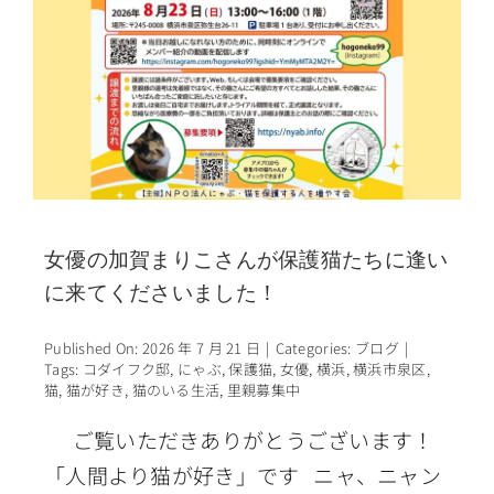
女優の加賀まりこさんが保護猫たちに逢い
に来てくださいました！
Published On: 2026 年 7 月 21 日
|
Categories:
ブログ
|
Tags:
コダイフク邸
,
にゃぶ
,
保護猫
,
女優
,
横浜
,
横浜市泉区
,
猫
,
猫が好き
,
猫のいる生活
,
里親募集中
ご覧いただきありがとうございます！
「人間より猫が好き」です ニャ、ニャン