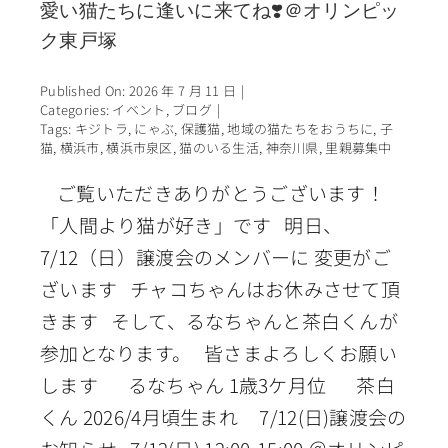
愛い猫たちに逢いに来てね❣️＠オリンピッ
ク東戸塚
Published On: 2026 年 7 月 11 日
|
Categories:
イベント
,
ブログ
|
Tags:
キジトラ
,
にゃぶ
,
保護猫
,
地域の猫たちをおうちに
,
子
猫
,
横浜市
,
横浜市泉区
,
猫のいる生活
,
神奈川県
,
里親募集中
ご覧いただきありがとうございます！
「人間より猫が好き」です 明日、
7/12（日）譲渡会のメンバーに 変更がご
ざいます チャコちゃんはお休みさせて頂
きます そして、るなちゃんと茶白くんが
参加となります。 皆さまよろしくお願い
します るなちゃん 1歳3ケ月位 茶白
くん 2026/4月頃生まれ 7/12(日)譲渡会の