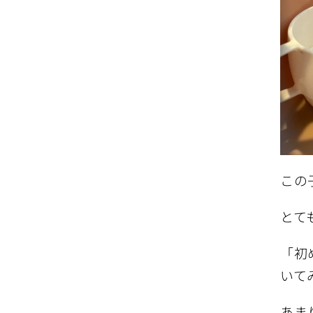
この
とて
「初
いて
あま