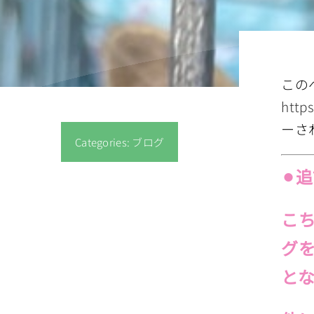
この
http
ーさ
Categories:
ブログ
⚫︎追
こ
グ
とな