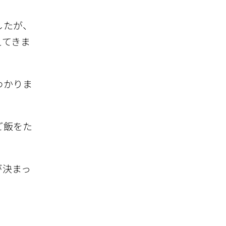
したが、
えてきま
わかりま
ご飯をた
が決まっ