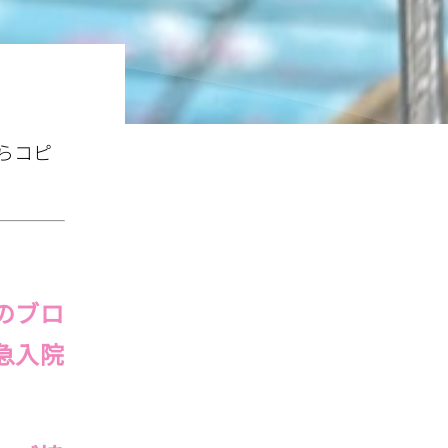
らコピ
のブロ
急入院