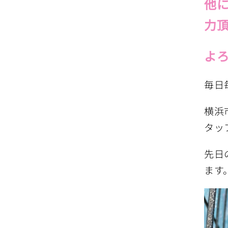
他
力
よ
毎日
横浜
タッ
先日
ます