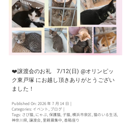
❤️譲渡会のお礼 7/12(日) @オリンピッ
ク東戸塚 にお越し頂きありがとうござい
ました！
Published On: 2026 年 7 月 14 日
|
Categories:
イベント
,
ブログ
|
Tags:
さび猫
,
にゃぶ
,
保護猫
,
子猫
,
横浜市泉区
,
猫のいる生活
,
神奈川県
,
譲渡会
,
里親募集中
,
香箱座り