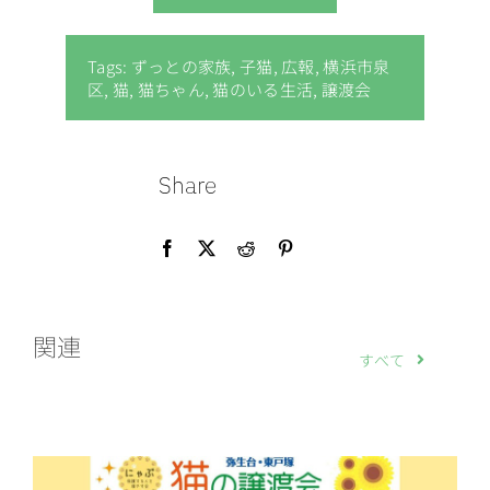
Tags:
ずっとの家族
,
子猫
,
広報
,
横浜市泉
区
,
猫
,
猫ちゃん
,
猫のいる生活
,
譲渡会
Share
関連
すべて