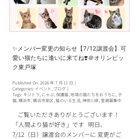
✨メンバー変更の知らせ【7/12譲渡会】可
愛い猫たちに逢いに来てね❣️＠オリンピッ
ク東戸塚
Published On: 2026 年 7 月 11 日
|
Categories:
イベント
,
ブログ
|
Tags:
キジトラ
,
にゃぶ
,
保護猫
,
地域の猫たちをおうちに
,
子
猫
,
横浜市
,
横浜市泉区
,
猫のいる生活
,
神奈川県
,
里親募集中
ご覧いただきありがとうございます！
「人間より猫が好き」です 明日、
7/12（日）譲渡会のメンバーに 変更がご