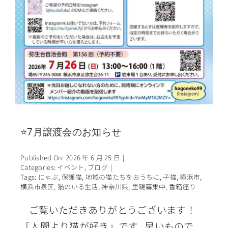
⭐7月譲渡会のお知らせ
Published On: 2026 年 6 月 25 日
|
Categories:
イベント
,
ブログ
|
Tags:
にゃぶ
,
保護猫
,
地域の猫たちをおうちに
,
子猫
,
横浜市
,
横浜市泉区
,
猫のいる生活
,
神奈川県
,
里親募集中
,
香箱座り
ご覧いただきありがとうございます！
「人間より猫が好き」です 早いもので