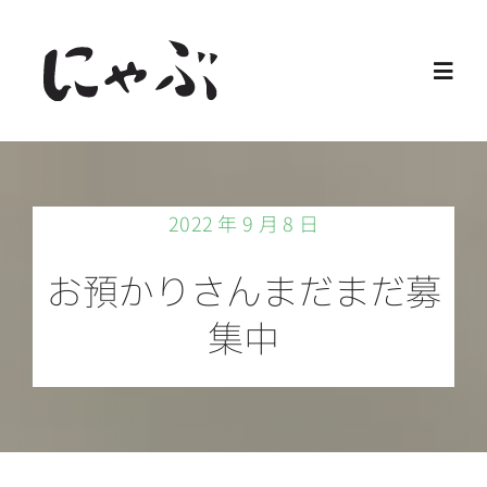
Skip
to
Toggl
content
Navig
Home
2022 年 9 月 8 日
保護猫
お預かりさんまだまだ募
譲渡会
集中
ご寄付
ご支援