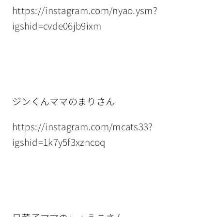
https://instagram.com/nyao.ysm?
igshid=cvde06jb9ixm
ジンくんママのまりさん
https://instagram.com/mcats33?
igshid=1k7y5f3xzncoq