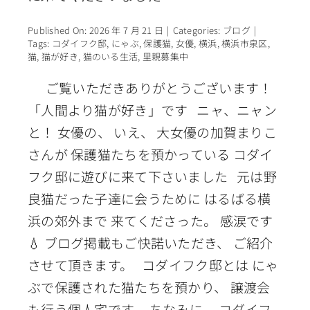
Published On: 2026 年 7 月 21 日
|
Categories:
ブログ
|
Tags:
コダイフク邸
,
にゃぶ
,
保護猫
,
女優
,
横浜
,
横浜市泉区
,
猫
,
猫が好き
,
猫のいる生活
,
里親募集中
ご覧いただきありがとうございます！
「人間より猫が好き」です ニャ、ニャン
と！ 女優の、 いえ、 大女優の加賀まりこ
さんが 保護猫たちを預かっている コダイ
フク邸に遊びに来て下さいました 元は野
良猫だった子達に会うために はるばる横
浜の郊外まで 来てくださった。 感涙です
💧 ブログ掲載もご快諾いただき、 ご紹介
させて頂きます。 コダイフク邸とは にゃ
ぶで保護された猫たちを預かり、 譲渡会
も行う個人宅です。 ちなみに、 コダイフ