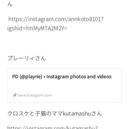
ん
https://instagram.com/annkoto8101?
igshid=YmMyMTA2M2Y=
プレーリィさん
PD (@playrie) • Instagram photos and videos
www.instagram.com
クロスケと子猫のママkutamashuさん
https://instagram.com/kutamashu?