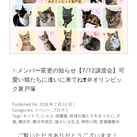
✨メンバー変更の知らせ【7/12譲渡会】可
愛い猫たちに逢いに来てね❣️＠オリンピッ
ク東戸塚
Published On: 2026 年 7 月 11 日
|
Categories:
イベント
,
ブログ
|
Tags:
キジトラ
,
にゃぶ
,
保護猫
,
地域の猫たちをおうちに
,
子
猫
,
横浜市
,
横浜市泉区
,
猫のいる生活
,
神奈川県
,
里親募集中
ご覧いただきありがとうございます！