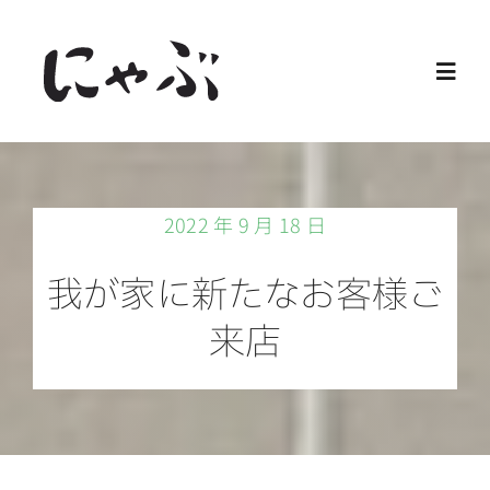
Skip
to
Toggl
content
Navig
Home
2022 年 9 月 18 日
保護猫
我が家に新たなお客様ご
譲渡会
来店
ご寄付
ご支援