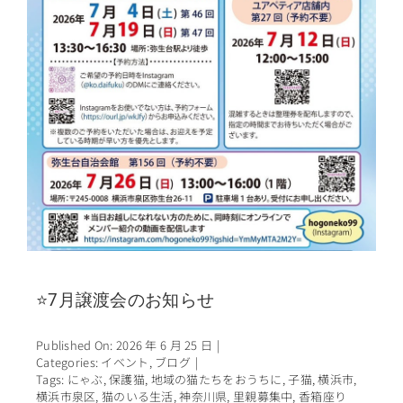
⭐7月譲渡会のお知らせ
Published On: 2026 年 6 月 25 日
|
Categories:
イベント
,
ブログ
|
Tags:
にゃぶ
,
保護猫
,
地域の猫たちをおうちに
,
子猫
,
横浜市
,
横浜市泉区
,
猫のいる生活
,
神奈川県
,
里親募集中
,
香箱座り