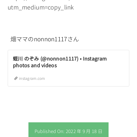
utm_medium=copy_link
畑ママのnonnon1117さん
蛭川 のぞみ (@nonnon1117) • Instagram
photos and videos
instagram.com
Published On: 2022 年 9 月 18 日