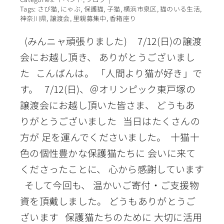
Tags:
さび猫
,
にゃぶ
,
保護猫
,
子猫
,
横浜市泉区
,
猫のいる生活
,
神奈川県
,
譲渡会
,
里親募集中
,
香箱座り
(みんニャ頑張りました) 7/12(日)の譲渡
会にお越し頂き、 ありがとうございまし
た こんばんは。 「人間より猫が好き」で
す。 7/12(日)、＠オリンピック東戸塚の
譲渡会にお越し頂いた皆さま、 どうもあ
りがとうございました 当日はたくさんの
方が 足を運んでくださいました。 十猫十
色の個性豊かな保護猫たちに 会いに来て
くださったことに、 心から感謝しています
そして今回も、 温かいご寄付・ご支援物
資を頂戴しました。 どうもありがとうご
ざいます 保護猫たちのために 大切に活用