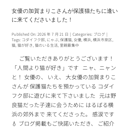
女優の加賀まりこさんが保護猫たちに逢い
に来てくださいました！
Published On: 2026 年 7 月 21 日
|
Categories:
ブログ
|
Tags:
コダイフク邸
,
にゃぶ
,
保護猫
,
女優
,
横浜
,
横浜市泉区
,
猫
,
猫が好き
,
猫のいる生活
,
里親募集中
ご覧いただきありがとうございます！
「人間より猫が好き」です ニャ、ニャン
と！ 女優の、 いえ、 大女優の加賀まりこ
さんが 保護猫たちを預かっている コダイ
フク邸に遊びに来て下さいました 元は野
良猫だった子達に会うために はるばる横
浜の郊外まで 来てくださった。 感涙です
💧 ブログ掲載もご快諾いただき、 ご紹介