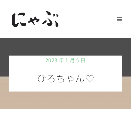
Skip
to
Toggl
content
Navig
Home
2023 年 1 月 5 日
保護猫
ひろちゃん♡
譲渡会
ご寄付
ご支援