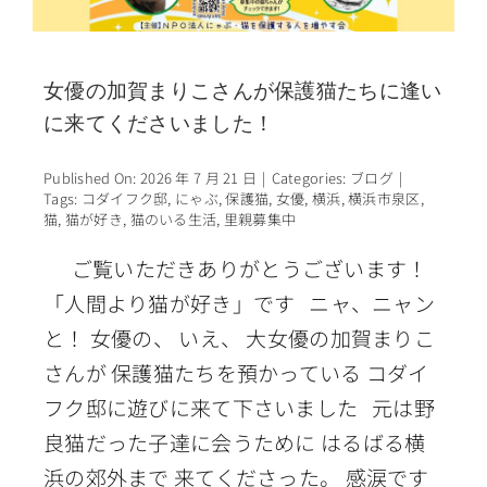
女優の加賀まりこさんが保護猫たちに逢い
に来てくださいました！
Published On: 2026 年 7 月 21 日
|
Categories:
ブログ
|
Tags:
コダイフク邸
,
にゃぶ
,
保護猫
,
女優
,
横浜
,
横浜市泉区
,
猫
,
猫が好き
,
猫のいる生活
,
里親募集中
ご覧いただきありがとうございます！
「人間より猫が好き」です ニャ、ニャン
と！ 女優の、 いえ、 大女優の加賀まりこ
さんが 保護猫たちを預かっている コダイ
フク邸に遊びに来て下さいました 元は野
良猫だった子達に会うために はるばる横
浜の郊外まで 来てくださった。 感涙です