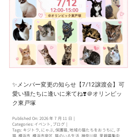
✨メンバー変更の知らせ【7/12譲渡会】可
愛い猫たちに逢いに来てね❣️＠オリンピッ
ク東戸塚
Published On: 2026 年 7 月 11 日
|
Categories:
イベント
,
ブログ
|
Tags:
キジトラ
,
にゃぶ
,
保護猫
,
地域の猫たちをおうちに
,
子
猫
,
横浜市
,
横浜市泉区
,
猫のいる生活
,
神奈川県
,
里親募集中