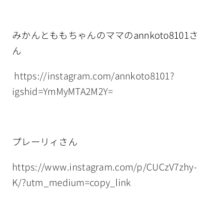
みかんとももちゃんのママのannkoto8101さ
ん
https://instagram.com/annkoto8101?
igshid=YmMyMTA2M2Y=
プレーリィさん
https://www.instagram.com/p/CUCzV7zhy-
K/?utm_medium=copy_link