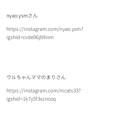
nyao.ysmさん
https://instagram.com/nyao.ysm?
igshid=cvde06jb9ixm
ウルちゃんママのまりさん
https://instagram.com/mcats33?
igshid=1k7y5f3xzncoq