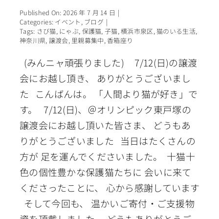
Published On: 2026 年 7 月 14 日
|
Categories:
イベント
,
ブログ
|
Tags:
さび猫
,
にゃぶ
,
保護猫
,
子猫
,
横浜市泉区
,
猫のいる生活
,
神奈川県
,
譲渡会
,
里親募集中
,
香箱座り
(みんニャ頑張りました) 7/12(日)の譲渡
会にお越し頂き、 ありがとうございまし
た こんばんは。 「人間より猫が好き」で
す。 7/12(日)、＠オリンピック東戸塚の
譲渡会にお越し頂いた皆さま、 どうもあ
りがとうございました 当日はたくさんの
方が 足を運んでくださいました。 十猫十
色の個性豊かな保護猫たちに 会いに来て
くださったことに、 心から感謝しています
そして今回も、 温かいご寄付・ご支援物
資を頂戴しました。 どうもありがとうご