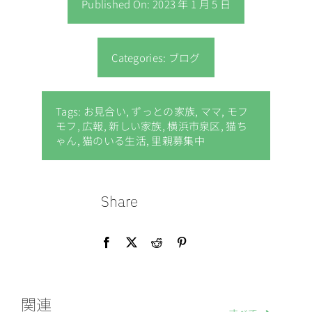
Published On: 2023 年 1 月 5 日
Categories:
ブログ
Tags:
お見合い
,
ずっとの家族
,
ママ
,
モフ
モフ
,
広報
,
新しい家族
,
横浜市泉区
,
猫ち
ゃん
,
猫のいる生活
,
里親募集中
Share
関連