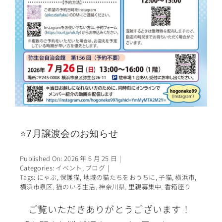
⭐7月譲渡会のお知らせ
Published On: 2026 年 6 月 25 日
|
Categories:
イベント
,
ブログ
|
Tags:
にゃぶ
,
保護猫
,
地域の猫たちをおうちに
,
子猫
,
横浜市
,
横浜市泉区
,
猫のいる生活
,
神奈川県
,
里親募集中
,
香箱座り
ご覧いただきありがとうございます！