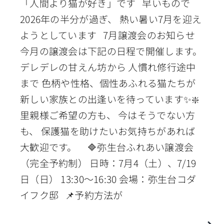
「人間より猫が好き」です 早いもので
2026年の半分が過ぎ、 熱い暑い7月を迎え
ようとしています 7月譲渡会のお知らせ
今月の譲渡会は下記の日程で開催します。
デレデレの甘えん坊から 人慣れ修行途中
まで 色柄や性格、個性あふれる猫たちが
新しい家族との出逢いを待っています✨❇️
里親様ご希望の方も、 今はそうでない方
も、 保護猫を助けたいお気持ちがあれば
大歓迎です。 🔷弥生台ふれあい譲渡会
（完全予約制） 日時：7月4（土）、7/19
日（日） 13:30〜16:30 会場：弥生台コダ
イフク邸 📌予約方法が