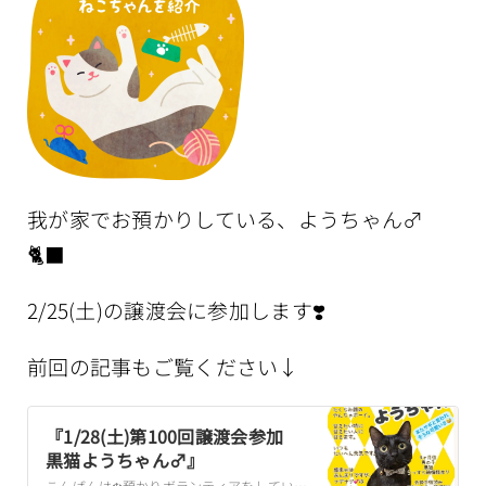
我が家でお預かりしている、ようちゃん♂
🐈‍⬛
2/25(土)の譲渡会に参加します❣️
前回の記事もご覧ください↓
『1/28(土)第100回譲渡会参加
黒猫ようちゃん♂』
こんばんは❄️預かりボランティアをしているplayrieです。我が家でお預かりしている、ようちゃん♂🐈‍⬛明日、1/28(土)の譲渡会に参加します❣️素敵な…