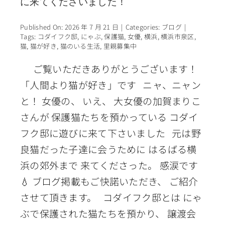
に来てくださいました！
Published On: 2026 年 7 月 21 日
|
Categories:
ブログ
|
Tags:
コダイフク邸
,
にゃぶ
,
保護猫
,
女優
,
横浜
,
横浜市泉区
,
猫
,
猫が好き
,
猫のいる生活
,
里親募集中
ご覧いただきありがとうございます！
「人間より猫が好き」です ニャ、ニャン
と！ 女優の、 いえ、 大女優の加賀まりこ
さんが 保護猫たちを預かっている コダイ
フク邸に遊びに来て下さいました 元は野
良猫だった子達に会うために はるばる横
浜の郊外まで 来てくださった。 感涙です
💧 ブログ掲載もご快諾いただき、 ご紹介
させて頂きます。 コダイフク邸とは にゃ
ぶで保護された猫たちを預かり、 譲渡会