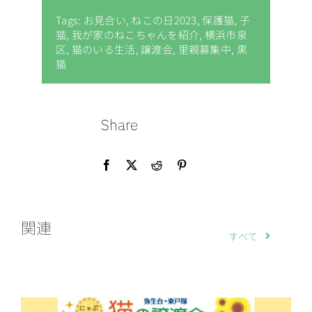
Tags:
お見合い
,
ねこの日2023
,
保護猫
,
子
猫
,
我が家のねこちゃんを紹介
,
横浜市泉
区
,
猫のいる生活
,
譲渡会
,
里親募集中
,
黒
猫
Share
関連
すべて