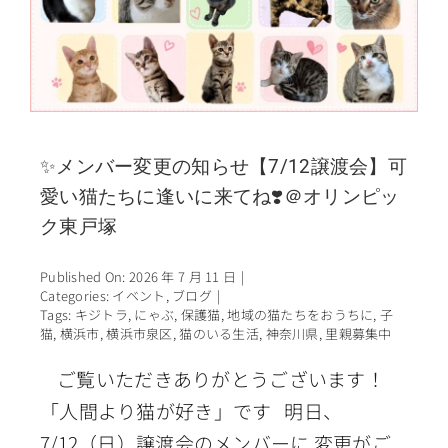
✨メンバー変更の知らせ【7/12譲渡会】可
愛い猫たちに逢いに来てね❣️＠オリンピッ
ク東戸塚
Published On: 2026 年 7 月 11 日
|
Categories:
イベント
,
ブログ
|
Tags:
キジトラ
,
にゃぶ
,
保護猫
,
地域の猫たちをおうちに
,
子
猫
,
横浜市
,
横浜市泉区
,
猫のいる生活
,
神奈川県
,
里親募集中
ご覧いただきありがとうございます！
「人間より猫が好き」です 明日、
7/12（日）譲渡会のメンバーに 変更がご