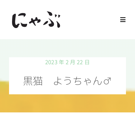
Skip
to
Toggl
content
Navig
Home
2023 年 2 月 22 日
保護猫
黒猫 ようちゃん♂
譲渡会
ご寄付
ご支援