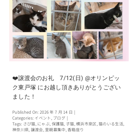
❤️譲渡会のお礼 7/12(日) @オリンピッ
ク東戸塚 にお越し頂きありがとうござい
ました！
Published On: 2026 年 7 月 14 日
|
Categories:
イベント
,
ブログ
|
Tags:
さび猫
,
にゃぶ
,
保護猫
,
子猫
,
横浜市泉区
,
猫のいる生活
,
神奈川県
,
譲渡会
,
里親募集中
,
香箱座り