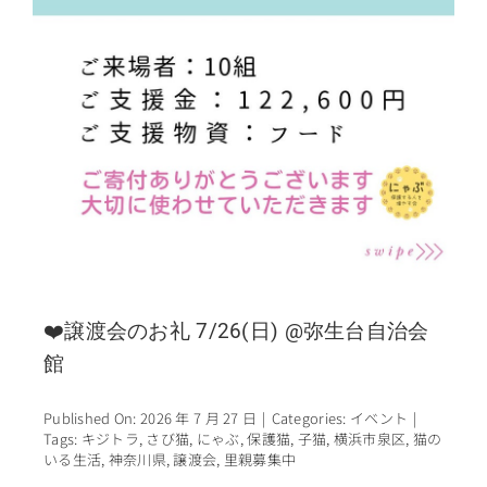
❤️譲渡会のお礼 7/26(日) @弥生台自治会
館
Published On: 2026 年 7 月 27 日
|
Categories:
イベント
|
Tags:
キジトラ
,
さび猫
,
にゃぶ
,
保護猫
,
子猫
,
横浜市泉区
,
猫の
いる生活
,
神奈川県
,
譲渡会
,
里親募集中