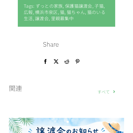
Tags:
ずっとの家族
,
保護猫譲渡会
,
子猫
,
広報
,
横浜市泉区
,
猫
,
猫ちゃん
,
猫のいる
生活
,
譲渡会
,
里親募集中
Share
関連
すべて