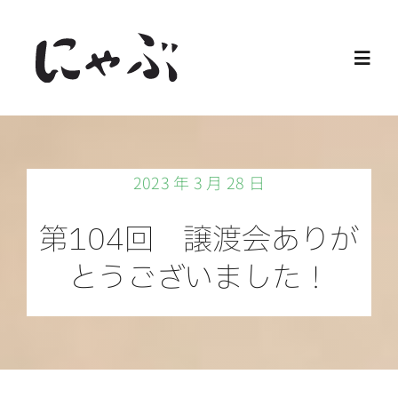
Skip
to
Toggl
content
Navig
Home
2023 年 3 月 28 日
保護猫
第104回 譲渡会ありが
譲渡会
とうございました！
ご寄付
ご支援