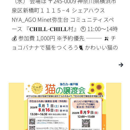
（水） 会場は 〒245-0009 神奈川県横浜市
泉区新橋町１１１５−４ シェアハウス
NYA_AGO Minet弥生台 コミュニティスペ
ース 『𝐂𝐇𝐈𝐋𝐋-𝐂𝐇𝐈𝐋𝐋村』 🕚 11:00〜14時
💰 参加費 1,000円 ※予約優先 ⸻ 🍌 チ
ョコバナナで猫をつくろう🐈 かわいい猫の