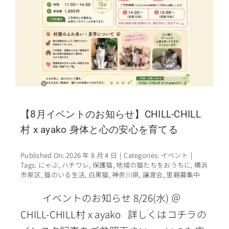
【8月イベントのお知らせ】CHILL-CHILL
村 x ayako 身体と心の安心を育てる
Published On: 2026 年 8 月 4 日
|
Categories:
イベント
|
Tags:
にゃぶ
,
ハチワレ
,
保護猫
,
地域の猫たちをおうちに
,
横浜
市泉区
,
猫のいる生活
,
白黒猫
,
神奈川県
,
譲渡会
,
里親募集中
イベントのお知らせ 8/26(水) ＠
CHILL-CHILL村 x ayako 詳しくはコチラの