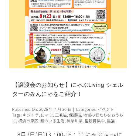
【譲渡会のお知らせ】にゃぶLiving シェル
ターのみんにゃをご紹介！
Published On: 2026 年 7 月 30 日
|
Categories:
イベント
|
Tags:
キジトラ
,
にゃぶ
,
三毛猫
,
保護猫
,
地域の猫たちをおうち
に
,
横浜市泉区
,
猫のいる生活
,
神奈川県
,
里親募集中
,
黒猫
8月2日(日)13：00-16：00 にゃぶlivingに