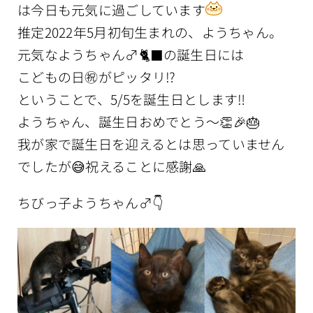
は今日も元気に過ごしています
推定2022年5月初旬生まれの、ようちゃん。
元気なようちゃん♂🐈‍⬛の誕生日には
こどもの日㊗️がピッタリ⁉️
ということで、5/5を誕生日とします‼️
ようちゃん、誕生日おめでとう〜👏🎉🎂
我が家で誕生日を迎えるとは思っていません
でしたが😅祝えることに感謝
🙏
ちびっ子ようちゃん♂👇