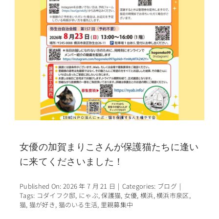
女優の加賀まりこさんが保護猫たちに逢い
に来てくださいました！
Published On: 2026 年 7 月 21 日
|
Categories:
ブログ
|
Tags:
コダイフク邸
,
にゃぶ
,
保護猫
,
女優
,
横浜
,
横浜市泉区
,
猫
,
猫が好き
,
猫のいる生活
,
里親募集中