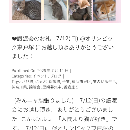
❤️譲渡会のお礼 7/12(日) @オリンピッ
ク東戸塚 にお越し頂きありがとうござい
ました！
Published On: 2026 年 7 月 14 日
|
Categories:
イベント
,
ブログ
|
Tags:
さび猫
,
にゃぶ
,
保護猫
,
子猫
,
横浜市泉区
,
猫のいる生活
,
神奈川県
,
譲渡会
,
里親募集中
,
香箱座り
(みんニャ頑張りました) 7/12(日)の譲渡
会にお越し頂き、 ありがとうございまし
た こんばんは。 「人間より猫が好き」で
す。 7/12(日)、＠オリンピック東戸塚の