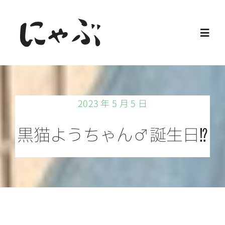
Skip
to
Toggl
content
Navig
Home
2023 年 5 月 5 日
保護猫
黒猫ようちゃん♂誕生日⁉️
譲渡会
ご寄付
ご支援