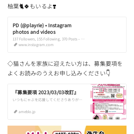
柚葉🐈🍀もいるよ❣️
PD (@playrie) • Instagram
photos and videos
137 Followers, 155 Following, 370 Posts – See Instagram photos and videos from PD (@playrie)
www.instagram.com
◇猫さんを家族に迎えたい方は、募集要項を
よくお読みのうえお申し込みください👇
『募集要項 2023/03/03改訂』
いつもにゃぶを応援してくださりありがとうございます。猫の伊藤です。フードやトイレ砂、医療費のご支援や、賛助会員に登録していただいた皆様、本当にありがとうござい…
ameblo.jp