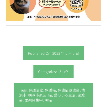
Published On: 2023 年 5 月 5 日
Categories:
ブログ
Tags:
保護活動
,
保護猫
,
保護猫譲渡会
,
横
浜市
,
横浜市泉区
,
猫
,
猫のいる生活
,
譲渡
会
,
里親募集中
,
黒猫