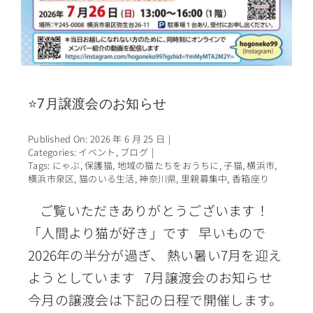
⭐7月譲渡会のお知らせ
Published On: 2026 年 6 月 25 日
|
Categories:
イベント
,
ブログ
|
Tags:
にゃぶ
,
保護猫
,
地域の猫たちをおうちに
,
子猫
,
横浜市
,
横浜市泉区
,
猫のいる生活
,
神奈川県
,
里親募集中
,
香箱座り
ご覧いただきありがとうございます！
「人間より猫が好き」です 早いもので
2026年の半分が過ぎ、 熱い暑い7月を迎え
ようとしています 7月譲渡会のお知らせ
今月の譲渡会は下記の日程で開催します。