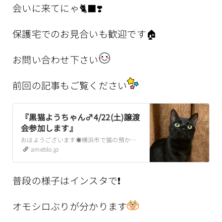
会いに来てにゃ🐈‍⬛❣️
保護宅でのお見合いも歓迎です🏠
お問い合わせ下さい
前回の記事もご覧ください
『黒猫ようちゃん♂4/22(土)譲渡
会参加します』
おはようございます☀️横浜市で猫の預かりボランティアをしているplayrie です。我が家でお預かりしている、ようちゃん♂🐈‍⬛なんと5月で1歳に❗️あんな…
ameblo.jp
普段の様子はインスタで❗️
オモシロぶりが分かります