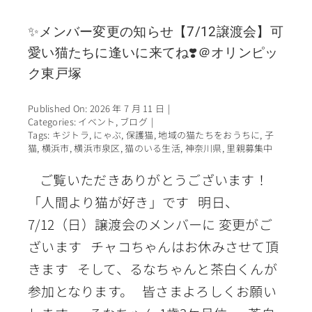
✨メンバー変更の知らせ【7/12譲渡会】可
愛い猫たちに逢いに来てね❣️＠オリンピッ
ク東戸塚
Published On: 2026 年 7 月 11 日
|
Categories:
イベント
,
ブログ
|
Tags:
キジトラ
,
にゃぶ
,
保護猫
,
地域の猫たちをおうちに
,
子
猫
,
横浜市
,
横浜市泉区
,
猫のいる生活
,
神奈川県
,
里親募集中
ご覧いただきありがとうございます！
「人間より猫が好き」です 明日、
7/12（日）譲渡会のメンバーに 変更がご
ざいます チャコちゃんはお休みさせて頂
きます そして、るなちゃんと茶白くんが
参加となります。 皆さまよろしくお願い