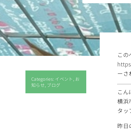
この
http
ーさ
Categories:
イベント
,
お
知らせ
,
ブログ
こん
横浜
タッ
昨日