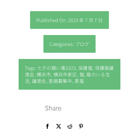
Published On: 2023 年 7 月 7 日
Categories:
ブログ
Tags:
七夕の願い事2023
,
保護猫
,
保護猫譲
渡会
,
横浜市
,
横浜市泉区
,
猫
,
猫のいる生
活
,
譲渡会
,
里親募集中
,
黒猫
Share