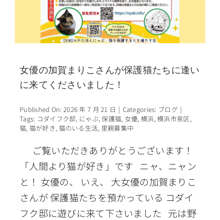
女優の加賀まりこさんが保護猫たちに逢い
に来てくださいました！
Published On: 2026 年 7 月 21 日
|
Categories:
ブログ
|
Tags:
コダイフク邸
,
にゃぶ
,
保護猫
,
女優
,
横浜
,
横浜市泉区
,
猫
,
猫が好き
,
猫のいる生活
,
里親募集中
ご覧いただきありがとうございます！
「人間より猫が好き」です ニャ、ニャン
と！ 女優の、 いえ、 大女優の加賀まりこ
さんが 保護猫たちを預かっている コダイ
フク邸に遊びに来て下さいました 元は野