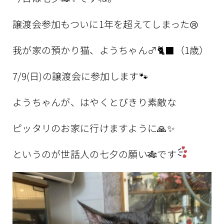
譲渡会参加もついに1年を超えてしまった
😢
我が家の預かり猫、ようちゃん♂🐈‍⬛（1歳）
7/9(日)の譲渡会に参加します🐾
ようちゃんが、はやくとびきり素敵な
ピッタリのお家に行けますように🙏✨
というのが世話人の七夕の願い🎋です