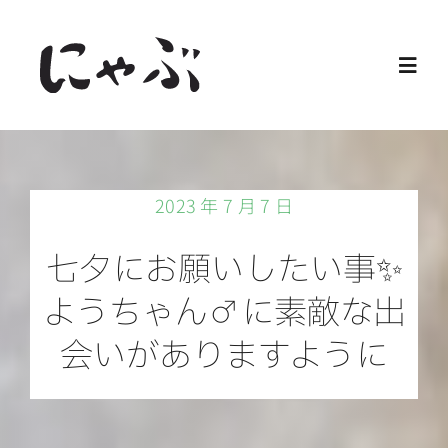
Skip
to
Toggl
content
Navig
Home
2023 年 7 月 7 日
保護猫
七夕にお願いしたい事✨
譲渡会
ようちゃん♂に素敵な出
会いがありますように
ご寄付
ご支援