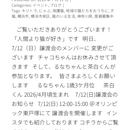
Categories:
イベント
,
ブログ
|
Tags:
キジトラ
,
にゃぶ
,
保護猫
,
地域の猫たちをおうちに
,
子
猫
,
横浜市
,
横浜市泉区
,
猫のいる生活
,
神奈川県
,
里親募集中
ご覧いただきありがとうございます！
「人間より猫が好き」です 明日、
7/12（日）譲渡会のメンバーに 変更がご
ざいます チャコちゃんはお休みさせて頂
きます そして、るなちゃんと茶白くんが
参加となります。 皆さまよろしくお願い
します るなちゃん 1歳3ケ月位 茶白
くん 2026/4月頃生まれ 7/12(日)譲渡会の
お知らせ 7/12(日) 12:00-15:00 ＠オリンピ
ック東戸塚にて 譲渡会を開催します イン
スタでも紹介しております コチラからご覧