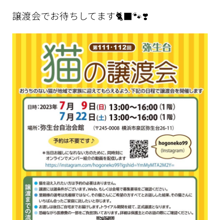
譲渡会でお待ちしてます🐈‍⬛🐾❣️