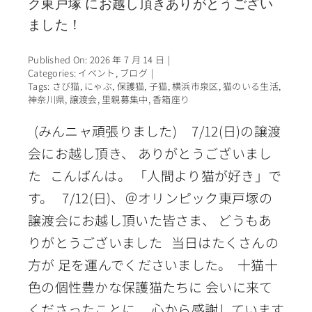
ク東戸塚 にお越し頂きありがとうござい
ました！
Published On: 2026 年 7 月 14 日
|
Categories:
イベント
,
ブログ
|
Tags:
さび猫
,
にゃぶ
,
保護猫
,
子猫
,
横浜市泉区
,
猫のいる生活
,
神奈川県
,
譲渡会
,
里親募集中
,
香箱座り
(みんニャ頑張りました) 7/12(日)の譲渡
会にお越し頂き、 ありがとうございまし
た こんばんは。 「人間より猫が好き」で
す。 7/12(日)、＠オリンピック東戸塚の
譲渡会にお越し頂いた皆さま、 どうもあ
りがとうございました 当日はたくさんの
方が 足を運んでくださいました。 十猫十
色の個性豊かな保護猫たちに 会いに来て
くださったことに、 心から感謝しています