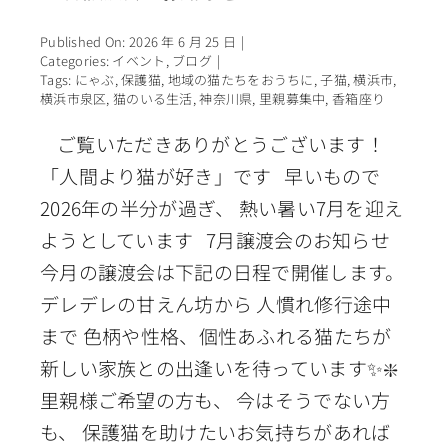
Published On: 2026 年 6 月 25 日
|
Categories:
イベント
,
ブログ
|
Tags:
にゃぶ
,
保護猫
,
地域の猫たちをおうちに
,
子猫
,
横浜市
,
横浜市泉区
,
猫のいる生活
,
神奈川県
,
里親募集中
,
香箱座り
ご覧いただきありがとうございます！
「人間より猫が好き」です 早いもので
2026年の半分が過ぎ、 熱い暑い7月を迎え
ようとしています 7月譲渡会のお知らせ
今月の譲渡会は下記の日程で開催します。
デレデレの甘えん坊から 人慣れ修行途中
まで 色柄や性格、個性あふれる猫たちが
新しい家族との出逢いを待っています✨❇️
里親様ご希望の方も、 今はそうでない方
も、 保護猫を助けたいお気持ちがあれば