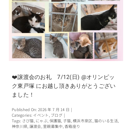
❤️譲渡会のお礼 7/12(日) @オリンピッ
ク東戸塚 にお越し頂きありがとうござい
ました！
Published On: 2026 年 7 月 14 日
|
Categories:
イベント
,
ブログ
|
Tags:
さび猫
,
にゃぶ
,
保護猫
,
子猫
,
横浜市泉区
,
猫のいる生活
,
神奈川県
,
譲渡会
,
里親募集中
,
香箱座り