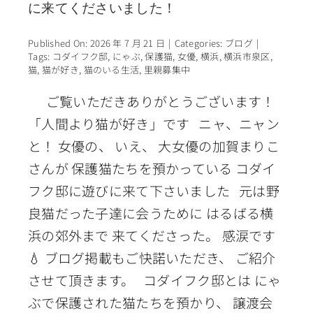
に来てくださいました！
Published On: 2026 年 7 月 21 日
|
Categories:
ブログ
|
Tags:
コダイフク邸
,
にゃぶ
,
保護猫
,
女優
,
横浜
,
横浜市泉区
,
猫
,
猫が好き
,
猫のいる生活
,
里親募集中
ご覧いただきありがとうございます！
「人間より猫が好き」です ニャ、ニャン
と！ 女優の、 いえ、 大女優の加賀まりこ
さんが 保護猫たちを預かっている コダイ
フク邸に遊びに来て下さいました 元は野
良猫だった子達に会うために はるばる横
浜の郊外まで 来てくださった。 感涙です
💧 ブログ掲載もご快諾いただき、 ご紹介
させて頂きます。 コダイフク邸とは にゃ
ぶで保護された猫たちを預かり、 譲渡会