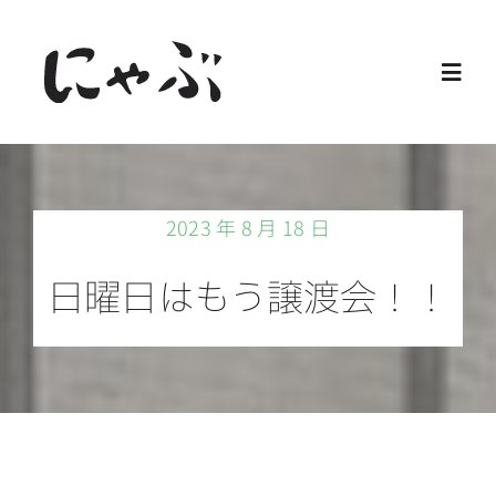
Skip
to
Toggl
content
Navig
Home
2023 年 8 月 18 日
保護猫
日曜日はもう譲渡会！！
譲渡会
ご寄付
ご支援