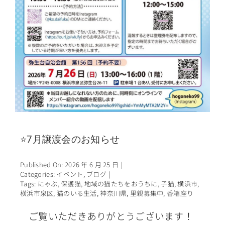
⭐7月譲渡会のお知らせ
Published On: 2026 年 6 月 25 日
|
Categories:
イベント
,
ブログ
|
Tags:
にゃぶ
,
保護猫
,
地域の猫たちをおうちに
,
子猫
,
横浜市
,
横浜市泉区
,
猫のいる生活
,
神奈川県
,
里親募集中
,
香箱座り
ご覧いただきありがとうございます！