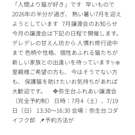
「人間より猫が好き」です 早いもので
2026年の半分が過ぎ、 熱い暑い7月を迎え
ようとしています 7月譲渡会のお知らせ
今月の譲渡会は下記の日程で開催します。
デレデレの甘えん坊から 人慣れ修行途中
まで 色柄や性格、個性あふれる猫たちが
新しい家族との出逢いを待っています✨❇️
里親様ご希望の方も、 今はそうでない方
も、 保護猫を助けたいお気持ちがあれば
大歓迎です。 🔷弥生台ふれあい譲渡会
（完全予約制） 日時：7月4（土）、7/19
日（日） 13:30〜16:30 会場：弥生台コダ
イフク邸 📌予約方法が