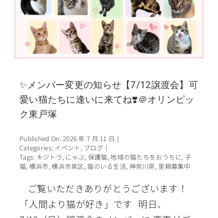
✨メンバー変更の知らせ【7/12譲渡会】可
愛い猫たちに逢いに来てね❣️＠オリンピッ
ク東戸塚
Published On: 2026 年 7 月 11 日
|
Categories:
イベント
,
ブログ
|
Tags:
キジトラ
,
にゃぶ
,
保護猫
,
地域の猫たちをおうちに
,
子
猫
,
横浜市
,
横浜市泉区
,
猫のいる生活
,
神奈川県
,
里親募集中
ご覧いただきありがとうございます！
「人間より猫が好き」です 明日、