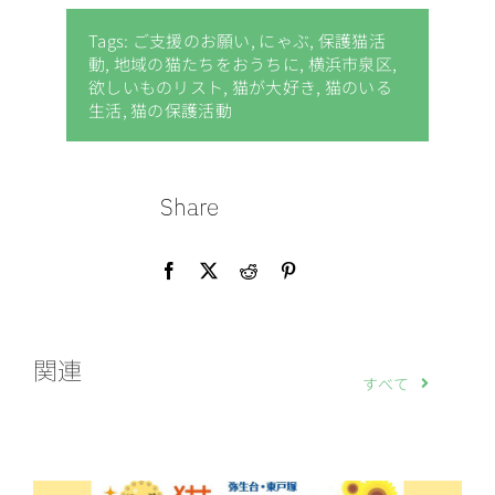
Tags:
ご支援のお願い
,
にゃぶ
,
保護猫活
動
,
地域の猫たちをおうちに
,
横浜市泉区
,
欲しいものリスト
,
猫が大好き
,
猫のいる
生活
,
猫の保護活動
Share
関連
すべて