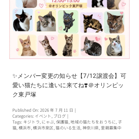
✨メンバー変更の知らせ【7/12譲渡会】可
愛い猫たちに逢いに来てね❣️＠オリンピッ
ク東戸塚
Published On: 2026 年 7 月 11 日
|
Categories:
イベント
,
ブログ
|
Tags:
キジトラ
,
にゃぶ
,
保護猫
,
地域の猫たちをおうちに
,
子
猫
,
横浜市
,
横浜市泉区
,
猫のいる生活
,
神奈川県
,
里親募集中