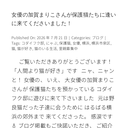
女優の加賀まりこさんが保護猫たちに逢い
に来てくださいました！
Published On: 2026 年 7 月 21 日
|
Categories:
ブログ
|
Tags:
コダイフク邸
,
にゃぶ
,
保護猫
,
女優
,
横浜
,
横浜市泉区
,
猫
,
猫が好き
,
猫のいる生活
,
里親募集中
ご覧いただきありがとうございます！
「人間より猫が好き」です ニャ、ニャン
と！ 女優の、 いえ、 大女優の加賀まりこ
さんが 保護猫たちを預かっている コダイ
フク邸に遊びに来て下さいました 元は野
良猫だった子達に会うために はるばる横
浜の郊外まで 来てくださった。 感涙です
💧 ブログ掲載もご快諾いただき、 ご紹介