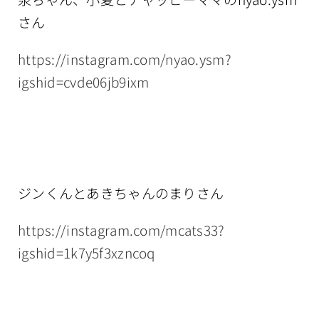
さん
https://instagram.com/nyao.ysm?
igshid=cvde06jb9ixm
ジンくんとあきちゃんのまりさん
https://instagram.com/mcats33?
igshid=1k7y5f3xzncoq