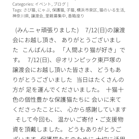
Categories:
イベント
,
ブログ
|
Tags:
さび猫
,
にゃぶ
,
保護猫
,
子猫
,
横浜市泉区
,
猫のいる生活
,
神奈川県
,
譲渡会
,
里親募集中
,
香箱座り
(みんニャ頑張りました) 7/12(日)の譲渡
会にお越し頂き、 ありがとうございまし
た こんばんは。 「人間より猫が好き」で
す。 7/12(日)、＠オリンピック東戸塚の
譲渡会にお越し頂いた皆さま、 どうもあ
りがとうございました 当日はたくさんの
方が 足を運んでくださいました。 十猫十
色の個性豊かな保護猫たちに 会いに来て
くださったことに、 心から感謝しています
そして今回も、 温かいご寄付・ご支援物
資を頂戴しました。 どうもありがとうご
ざいます 保護猫たちのために 大切に活用