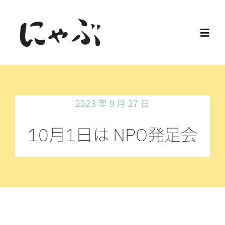
Skip
to
Toggl
content
Navig
Home
2023 年 9 月 27 日
保護猫
10月1日は NPO発足会
譲渡会
ご寄付
ご支援