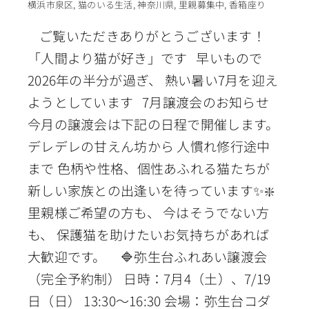
横浜市泉区
,
猫のいる生活
,
神奈川県
,
里親募集中
,
香箱座り
ご覧いただきありがとうございます！
「人間より猫が好き」です 早いもので
2026年の半分が過ぎ、 熱い暑い7月を迎え
ようとしています 7月譲渡会のお知らせ
今月の譲渡会は下記の日程で開催します。
デレデレの甘えん坊から 人慣れ修行途中
まで 色柄や性格、個性あふれる猫たちが
新しい家族との出逢いを待っています✨❇️
里親様ご希望の方も、 今はそうでない方
も、 保護猫を助けたいお気持ちがあれば
大歓迎です。 🔷弥生台ふれあい譲渡会
（完全予約制） 日時：7月4（土）、7/19
日（日） 13:30〜16:30 会場：弥生台コダ