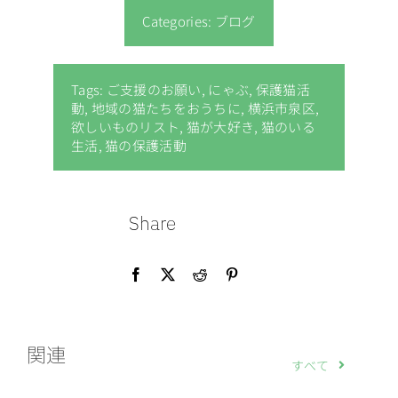
Categories:
ブログ
Tags:
ご支援のお願い
,
にゃぶ
,
保護猫活
動
,
地域の猫たちをおうちに
,
横浜市泉区
,
欲しいものリスト
,
猫が大好き
,
猫のいる
生活
,
猫の保護活動
Share
関連
すべて