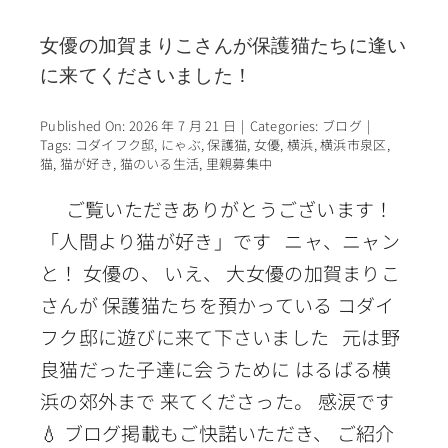
女優の加賀まりこさんが保護猫たちに逢い
に来てくださいました！
Published On: 2026 年 7 月 21 日
|
Categories:
ブログ
|
Tags:
コダイフク邸
,
にゃぶ
,
保護猫
,
女優
,
横浜
,
横浜市泉区
,
猫
,
猫が好き
,
猫のいる生活
,
里親募集中
ご覧いただきありがとうございます！
「人間より猫が好き」です ニャ、ニャン
と！ 女優の、 いえ、 大女優の加賀まりこ
さんが 保護猫たちを預かっている コダイ
フク邸に遊びに来て下さいました 元は野
良猫だった子達に会うために はるばる横
浜の郊外まで 来てくださった。 感涙です
💧 ブログ掲載もご快諾いただき、 ご紹介