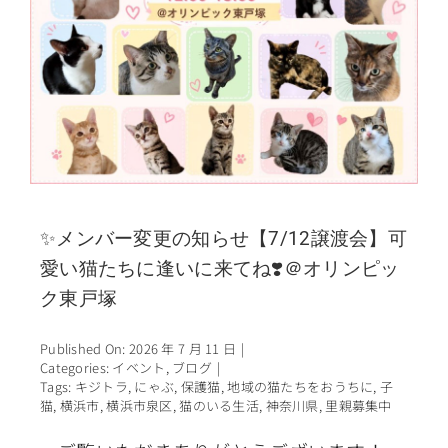
✨メンバー変更の知らせ【7/12譲渡会】可
愛い猫たちに逢いに来てね❣️＠オリンピッ
ク東戸塚
Published On: 2026 年 7 月 11 日
|
Categories:
イベント
,
ブログ
|
Tags:
キジトラ
,
にゃぶ
,
保護猫
,
地域の猫たちをおうちに
,
子
猫
,
横浜市
,
横浜市泉区
,
猫のいる生活
,
神奈川県
,
里親募集中