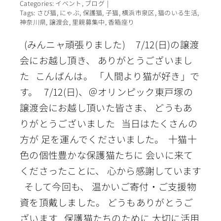
Categories:
イベント
,
ブログ
|
Tags:
さび猫
,
にゃぶ
,
保護猫
,
子猫
,
横浜市泉区
,
猫のいる生活
,
神奈川県
,
譲渡会
,
里親募集中
,
香箱座り
(みんニャ頑張りました) 7/12(日)の譲渡
会にお越し頂き、 ありがとうございまし
た こんばんは。 「人間より猫が好き」で
す。 7/12(日)、＠オリンピック東戸塚の
譲渡会にお越し頂いた皆さま、 どうもあ
りがとうございました 当日はたくさんの
方が 足を運んでくださいました。 十猫十
色の個性豊かな保護猫たちに 会いに来て
くださったことに、 心から感謝しています
そして今回も、 温かいご寄付・ご支援物
資を頂戴しました。 どうもありがとうご
ざいます 保護猫たちのために 大切に活用