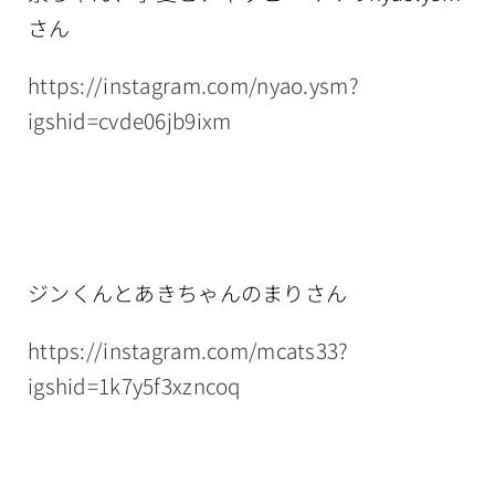
さん
https://instagram.com/nyao.ysm?
igshid=cvde06jb9ixm
ジンくんとあきちゃんのまりさん
https://instagram.com/mcats33?
igshid=1k7y5f3xzncoq