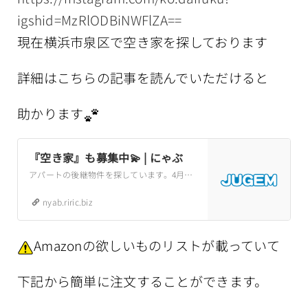
igshid=MzRlODBiNWFlZA==
現在横浜市泉区で空き家を探しております
詳細はこちらの記事を読んでいただけると
助かります
『空き家』も募集中💫 | にゃぶ
アパートの後継物件を探しています。4月末に退去が決まっています。それまでに引っ越す予定でしたが、残念ながらその家をお借りすることができなくなりました。できれば泉区内で、格安で貸していただけたらとても有り難いです。弥生台近辺ならなおありがたい
nyab.riric.biz
Amazonの欲しいものリストが載っていて
下記から簡単に注文することができます。