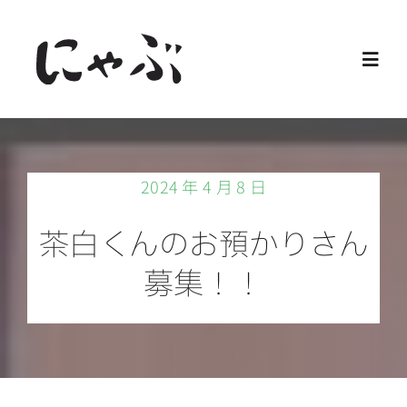
Skip
to
Toggl
content
Navig
Home
2024 年 4 月 8 日
保護猫
茶白くんのお預かりさん
譲渡会
募集！！
ご寄付
ご支援