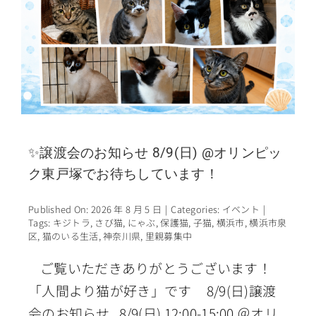
✨譲渡会のお知らせ 8/9(日) @オリンピッ
ク東戸塚でお待ちしています！
Published On: 2026 年 8 月 5 日
|
Categories:
イベント
|
Tags:
キジトラ
,
さび猫
,
にゃぶ
,
保護猫
,
子猫
,
横浜市
,
横浜市泉
区
,
猫のいる生活
,
神奈川県
,
里親募集中
ご覧いただきありがとうございます！
「人間より猫が好き」です 8/9(日)譲渡
会のお知らせ 8/9(日) 12:00-15:00 ＠オリ