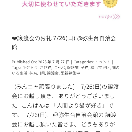
❤️譲渡会のお礼 7/26(日) @弥生台自治会
館
Published On: 2026 年 7 月 27 日
|
Categories:
イベント
|
Tags:
キジトラ
,
さび猫
,
にゃぶ
,
保護猫
,
子猫
,
横浜市泉区
,
猫の
いる生活
,
神奈川県
,
譲渡会
,
里親募集中
(みんニャ頑張りました) 7/26(日)の譲渡
会にお越し頂き、 ありがとうございまし
た こんばんは 「人間より猫が好き」で
す。 7/26(日)、＠弥生台自治会館の 譲渡
会にお越し頂いた皆さま、 どうもありが