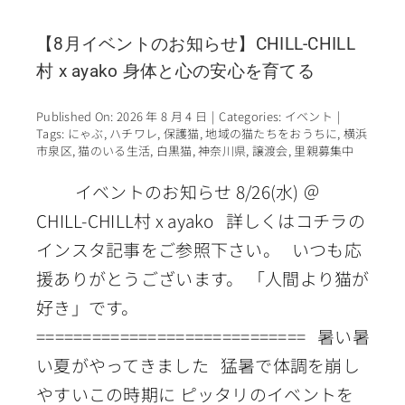
【8月イベントのお知らせ】CHILL-CHILL
村 x ayako 身体と心の安心を育てる
Published On: 2026 年 8 月 4 日
|
Categories:
イベント
|
Tags:
にゃぶ
,
ハチワレ
,
保護猫
,
地域の猫たちをおうちに
,
横浜
市泉区
,
猫のいる生活
,
白黒猫
,
神奈川県
,
譲渡会
,
里親募集中
イベントのお知らせ 8/26(水) ＠
CHILL-CHILL村 x ayako 詳しくはコチラの
インスタ記事をご参照下さい。 いつも応
援ありがとうございます。 「人間より猫が
好き」です。
============================= 暑い暑
い夏がやってきました 猛暑で体調を崩し
やすいこの時期に ピッタリのイベントを