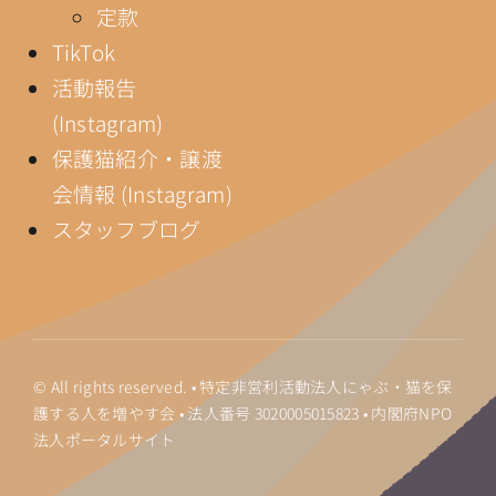
定款
TikTok
活動報告
(Instagram)
保護猫紹介・譲渡
会情報 (Instagram)
スタッフブログ
© All rights reserved. • 特定非営利活動法人にゃぶ・猫を保
護する人を増やす会 • 法人番号
3020005015823
•
内閣府NPO
法人ポータルサイト