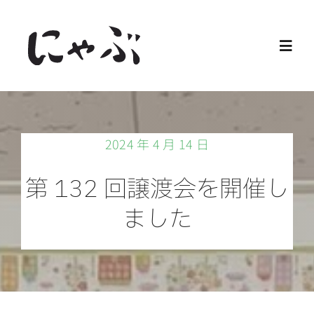
Skip
to
Toggl
content
Navig
Home
2024 年 4 月 14 日
保護猫
第 132 回譲渡会を開催し
譲渡会
ました
ご寄付
ご支援