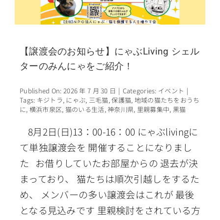
【譲渡会のお知らせ】にゃぶLiving シェル
ターのみんにゃをご紹介！
Published On: 2026 年 7 月 30 日
|
Categories:
イベント
|
Tags:
キジトラ
,
にゃぶ
,
三毛猫
,
保護猫
,
地域の猫たちをおうち
に
,
横浜市泉区
,
猫のいる生活
,
神奈川県
,
里親募集中
,
黒猫
8月2日(日)13：00-16：00 にゃぶlivingに
て単独譲渡会を 開催することになりまし
た お借りしていたお部屋からの 退去が決
まっており、 猫たちは順次引越しをするた
め、 メンバーの多い譲渡会はこれが 最後
となる見込みです 里親検討をされている方