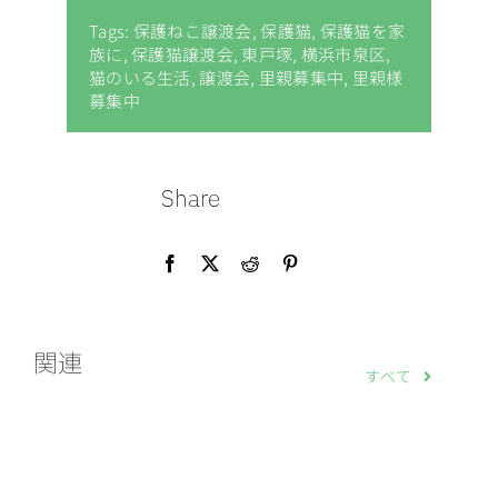
Tags:
保護ねこ譲渡会
,
保護猫
,
保護猫を家
族に
,
保護猫譲渡会
,
東戸塚
,
横浜市泉区
,
猫のいる生活
,
譲渡会
,
里親募集中
,
里親様
募集中
Share
関連
すべて