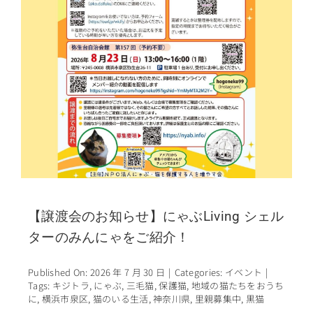
【譲渡会のお知らせ】にゃぶLiving シェル
ターのみんにゃをご紹介！
Published On: 2026 年 7 月 30 日
|
Categories:
イベント
|
Tags:
キジトラ
,
にゃぶ
,
三毛猫
,
保護猫
,
地域の猫たちをおうち
に
,
横浜市泉区
,
猫のいる生活
,
神奈川県
,
里親募集中
,
黒猫