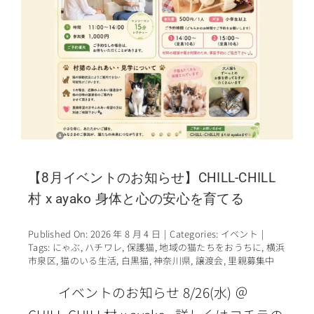
【8月イベントのお知らせ】CHILL-CHILL
村 x ayako 身体と心の安心を育てる
Published On: 2026 年 8 月 4 日
|
Categories:
イベント
|
Tags:
にゃぶ
,
ハチワレ
,
保護猫
,
地域の猫たちをおうちに
,
横浜
市泉区
,
猫のいる生活
,
白黒猫
,
神奈川県
,
譲渡会
,
里親募集中
イベントのお知らせ 8/26(水) ＠