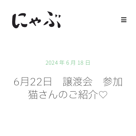
Skip
to
Toggl
content
Navig
Home
2024 年 6 月 18 日
保護猫
6月22日 譲渡会 参加
譲渡会
猫さんのご紹介♡
ご寄付
ご支援