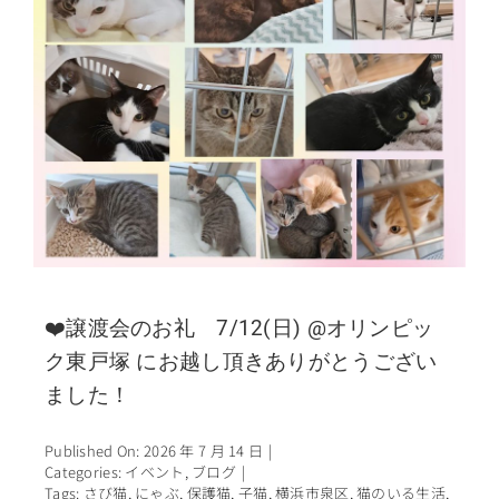
❤️譲渡会のお礼 7/12(日) @オリンピッ
ク東戸塚 にお越し頂きありがとうござい
ました！
Published On: 2026 年 7 月 14 日
|
Categories:
イベント
,
ブログ
|
Tags:
さび猫
,
にゃぶ
,
保護猫
,
子猫
,
横浜市泉区
,
猫のいる生活
,