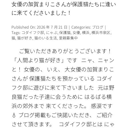
女優の加賀まりこさんが保護猫たちに逢い
に来てくださいました！
Published On: 2026 年 7 月 21 日
|
Categories:
ブログ
|
Tags:
コダイフク邸
,
にゃぶ
,
保護猫
,
女優
,
横浜
,
横浜市泉区
,
猫
,
猫が好き
,
猫のいる生活
,
里親募集中
ご覧いただきありがとうございます！
「人間より猫が好き」です ニャ、ニャン
と！ 女優の、 いえ、 大女優の加賀まりこ
さんが 保護猫たちを預かっている コダイ
フク邸に遊びに来て下さいました 元は野
良猫だった子達に会うために はるばる横
浜の郊外まで 来てくださった。 感涙です
💧 ブログ掲載もご快諾いただき、 ご紹介
させて頂きます。 コダイフク邸とは にゃ