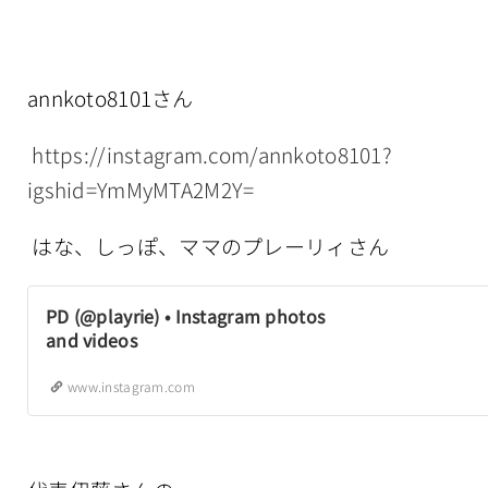
annkoto8101さん
https://instagram.com/annkoto8101?
igshid=YmMyMTA2M2Y=
はな、しっぽ、ママのプレーリィさん
PD (@playrie) • Instagram photos
and videos
www.instagram.com