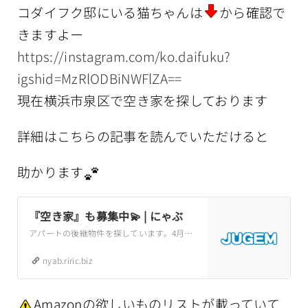
コダイフク邸にいる猫ちゃんは
から確認で
きますよー
https://instagram.com/ko.daifuku?
igshid=MzRlODBiNWFlZA==
現在横浜市泉区で空き家を探しております
詳細はこちらの記事を読んでいただけると
助かります
『空き家』も募集中💫 | にゃぶ
アパートの後継物件を探しています。4月末に退去が決まっています。それまでに引っ越す予定でしたが、残念ながらその家をお借りすることができなくなりました。できれば泉区内で、格安で貸していただけたらとても有り難いです。弥生台近辺ならなおありがたい
nyab.riric.biz
Amazonの欲しいものリストが載っていて