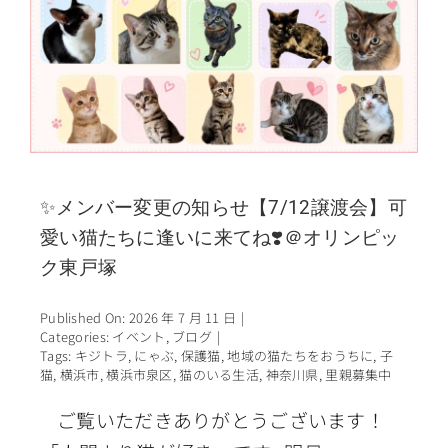
✨メンバー変更の知らせ【7/12譲渡会】可
愛い猫たちに逢いに来てね❣️＠オリンピッ
ク東戸塚
Published On: 2026 年 7 月 11 日
|
Categories:
イベント
,
ブログ
|
Tags:
キジトラ
,
にゃぶ
,
保護猫
,
地域の猫たちをおうちに
,
子
猫
,
横浜市
,
横浜市泉区
,
猫のいる生活
,
神奈川県
,
里親募集中
ご覧いただきありがとうございます！