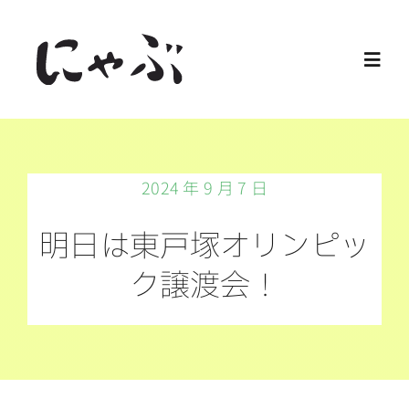
Skip
to
Toggl
content
Navig
Home
2024 年 9 月 7 日
保護猫
明日は東戸塚オリンピッ
譲渡会
ク譲渡会！
ご寄付
ご支援