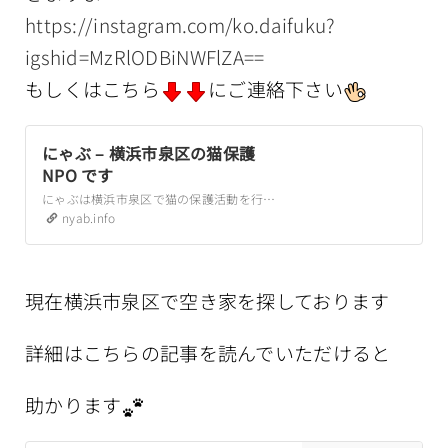
https://instagram.com/ko.daifuku?
igshid=MzRlODBiNWFlZA==
もしくはこちら
にご連絡下さい
にゃぶ – 横浜市泉区の猫保護
NPO です
にゃぶは横浜市泉区で猫の保護活動を行う NPO です。 これまで横浜市泉区には猫の保護活動を行っている法人ボランティアがありませんでした。にゃぶは個人ボランティアにかかっていた金銭的な負担を減らし、より多くの方に保護活動に参加してもらうことを目標とした NPO です。 保護猫 譲渡会 ご寄付 ご支援 ボランティアへの参加
nyab.info
現在横浜市泉区で空き家を探しております
詳細はこちらの記事を読んでいただけると
助かります