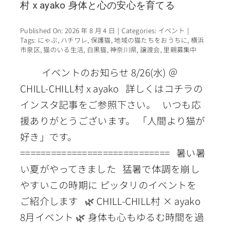
村 x ayako 身体と心の安心を育てる
Published On: 2026 年 8 月 4 日
|
Categories:
イベント
|
Tags:
にゃぶ
,
ハチワレ
,
保護猫
,
地域の猫たちをおうちに
,
横浜
市泉区
,
猫のいる生活
,
白黒猫
,
神奈川県
,
譲渡会
,
里親募集中
イベントのお知らせ 8/26(水) ＠
CHILL-CHILL村 x ayako 詳しくはコチラの
インスタ記事をご参照下さい。 いつも応
援ありがとうございます。 「人間より猫が
好き」です。
============================= 暑い暑
い夏がやってきました 猛暑で体調を崩し
やすいこの時期に ピッタリのイベントを
ご紹介します 🌿 CHILL-CHILL村 × ayako
8月イベント 🌿 身体も心もゆるむ時間を過