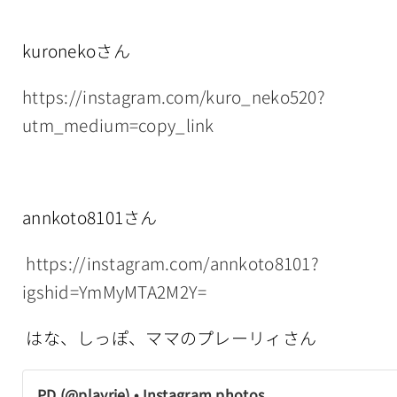
kuronekoさん
https://instagram.com/kuro_neko520?
utm_medium=copy_link
annkoto8101さん
https://instagram.com/annkoto8101?
igshid=YmMyMTA2M2Y=
はな、しっぽ、ママのプレーリィさん
PD (@playrie) • Instagram photos