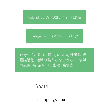
Published On: 2025 年 3 月 18 日
Categories:
イベント
,
ブログ
Tags:
ご支援のお願い
,
にゃぶ
,
保護猫
,
保
護猫活動
,
地域の猫たちをおうちに
,
横浜
市泉区
,
猫
,
猫のいる生活
,
譲渡会
Share