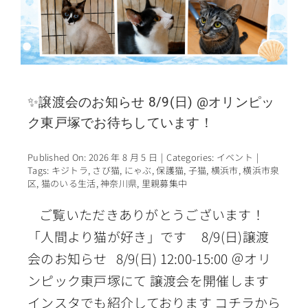
✨譲渡会のお知らせ 8/9(日) @オリンピッ
ク東戸塚でお待ちしています！
Published On: 2026 年 8 月 5 日
|
Categories:
イベント
|
Tags:
キジトラ
,
さび猫
,
にゃぶ
,
保護猫
,
子猫
,
横浜市
,
横浜市泉
区
,
猫のいる生活
,
神奈川県
,
里親募集中
ご覧いただきありがとうございます！
「人間より猫が好き」です 8/9(日)譲渡
会のお知らせ 8/9(日) 12:00-15:00 ＠オリ
ンピック東戸塚にて 譲渡会を開催します
インスタでも紹介しております コチラから