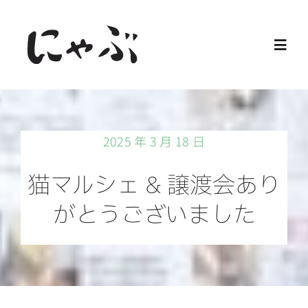
Skip
to
Toggl
content
Navig
Home
2025 年 3 月 18 日
保護猫
猫マルシェ & 譲渡会あり
譲渡会
がとうございました
ご寄付
ご支援