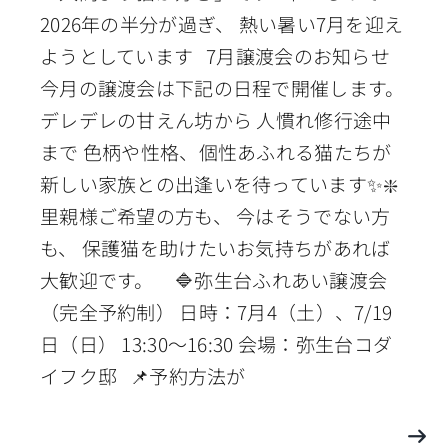
2026年の半分が過ぎ、 熱い暑い7月を迎え
ようとしています 7月譲渡会のお知らせ
今月の譲渡会は下記の日程で開催します。
デレデレの甘えん坊から 人慣れ修行途中
まで 色柄や性格、個性あふれる猫たちが
新しい家族との出逢いを待っています✨❇️
里親様ご希望の方も、 今はそうでない方
も、 保護猫を助けたいお気持ちがあれば
大歓迎です。 🔷弥生台ふれあい譲渡会
（完全予約制） 日時：7月4（土）、7/19
日（日） 13:30〜16:30 会場：弥生台コダ
イフク邸 📌予約方法が