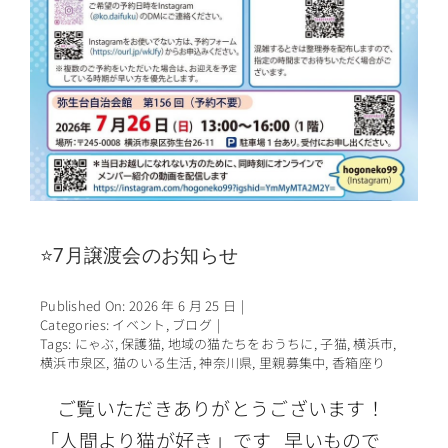
⭐7月譲渡会のお知らせ
Published On: 2026 年 6 月 25 日
|
Categories:
イベント
,
ブログ
|
Tags:
にゃぶ
,
保護猫
,
地域の猫たちをおうちに
,
子猫
,
横浜市
,
横浜市泉区
,
猫のいる生活
,
神奈川県
,
里親募集中
,
香箱座り
ご覧いただきありがとうございます！
「人間より猫が好き」です 早いもので