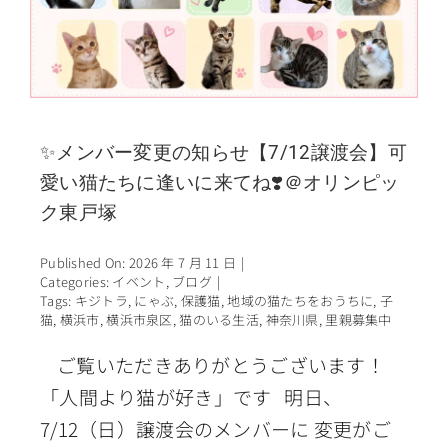
✨メンバー変更の知らせ【7/12譲渡会】可
愛い猫たちに逢いに来てね❣️＠オリンピッ
ク東戸塚
Published On: 2026 年 7 月 11 日
|
Categories:
イベント
,
ブログ
|
Tags:
キジトラ
,
にゃぶ
,
保護猫
,
地域の猫たちをおうちに
,
子
猫
,
横浜市
,
横浜市泉区
,
猫のいる生活
,
神奈川県
,
里親募集中
ご覧いただきありがとうございます！
「人間より猫が好き」です 明日、
7/12（日）譲渡会のメンバーに 変更がご