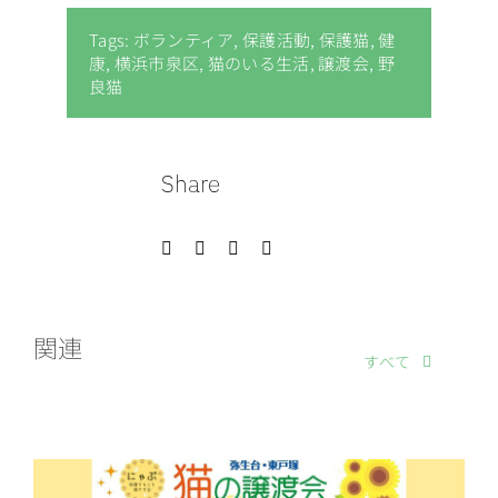
Tags:
ボランティア
,
保護活動
,
保護猫
,
健
康
,
横浜市泉区
,
猫のいる生活
,
譲渡会
,
野
良猫
Share
関連
すべて