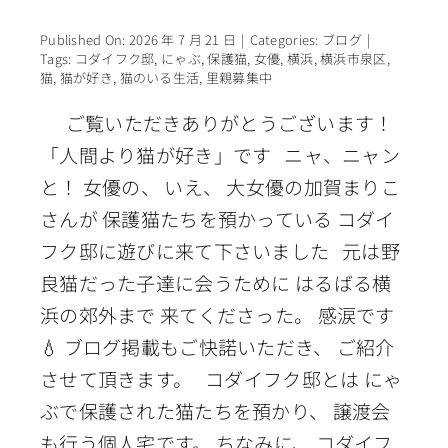
Published On: 2026 年 7 月 21 日
|
Categories:
ブログ
|
Tags:
コダイフク邸
,
にゃぶ
,
保護猫
,
女優
,
横浜
,
横浜市泉区
,
猫
,
猫が好き
,
猫のいる生活
,
里親募集中
ご覧いただきありがとうございます！
「人間より猫が好き」です ニャ、ニャン
と！ 女優の、 いえ、 大女優の加賀まりこ
さんが 保護猫たちを預かっている コダイ
フク邸に遊びに来て下さいました 元は野
良猫だった子達に会うために はるばる横
浜の郊外まで 来てくださった。 感涙です
💧 ブログ掲載もご快諾いただき、 ご紹介
させて頂きます。 コダイフク邸とは にゃ
ぶで保護された猫たちを預かり、 譲渡会
も行う個人宅です。 ちなみに、 コダイフ