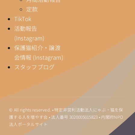
定款
TikTok
活動報告
(Instagram)
保護猫紹介・譲渡
会情報 (Instagram)
スタッフブログ
© All rights reserved. • 特定非営利活動法人にゃぶ・猫を保
護する人を増やす会 • 法人番号
3020005015823
•
内閣府NPO
法人ポータルサイト