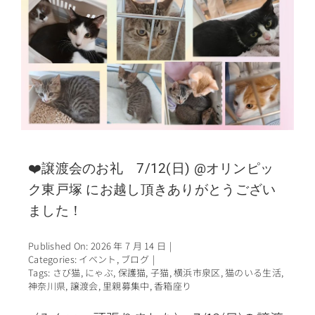
❤️譲渡会のお礼 7/12(日) @オリンピッ
ク東戸塚 にお越し頂きありがとうござい
ました！
Published On: 2026 年 7 月 14 日
|
Categories:
イベント
,
ブログ
|
Tags:
さび猫
,
にゃぶ
,
保護猫
,
子猫
,
横浜市泉区
,
猫のいる生活
,
神奈川県
,
譲渡会
,
里親募集中
,
香箱座り