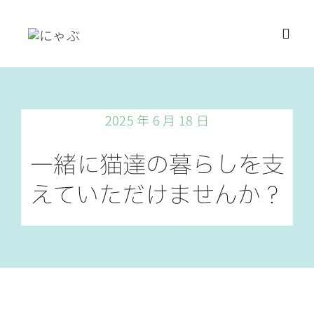
Skip
to
Toggl
content
Navig
Home
2025 年 6 月 18 日
保護猫
一緒に猫達の暮らしを支
譲渡会
えていただけませんか？
ご寄付
ご支援