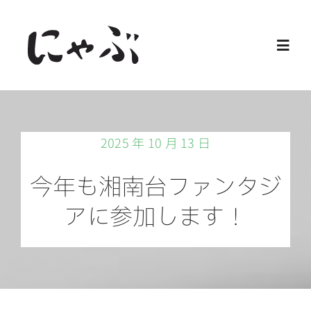
Skip
to
Toggl
content
Navig
Home
2025 年 10 月 13 日
保護猫
今年も湘南台ファンタジ
譲渡会
アに参加します！
ご寄付
ご支援