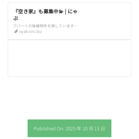
『空き家』も募集中💫 | にゃ
ぶ
アパートの後継物件を探しています。4月末に退去が決まっています。それまでに引っ越す予定でしたが、残念ながらその家をお借りすることができなくなりました。できれば泉区内で、格安で貸していただけたらとても有り難いです。弥生台近辺ならなおありがたい
nyab.riric.biz
Published On: 2025 年 10 月 13 日