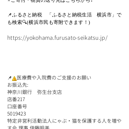
⭐️ご寄付・物資の送り先はこちらから↓
📌ふるさと納税 「ふるさと納税生活 横浜市」で
も検索🔍(横浜市民も寄附できます！)
https://yokohama.furusato-seikatsu.jp/
📌
医療費や入院費のご支援のお願い
お振込先:
神奈川銀行 弥生台支店
店番217
口座番号
5019423
特定非営利活動法人にゃぶ・猫を保護する人を増や
す会 理事 伊藤明美