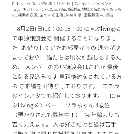
Published On: 2026 年 7 月 30 日
|
Categories:
イベント
|
Tags:
キジトラ
,
にゃぶ
,
三毛猫
,
保護猫
,
地域の猫たちをおうち
に
,
横浜市泉区
,
猫のいる生活
,
神奈川県
,
里親募集中
,
黒猫
8月2日(日)13：00-16：00 にゃぶlivingに
て単独譲渡会を 開催することになりまし
た お借りしていたお部屋からの 退去が決
まっており、 猫たちは順次引越しをするた
め、 メンバーの多い譲渡会はこれが 最後
となる見込みです 里親検討をされている方
の ご来場をお待ちしております。 コチラ
のインスタでも紹介しております。 にゃ
ぶLivingメンバー ソラちゃん 4歳位
（預かりさんも募集中！） 実年齢よりも
若く見えます。 人は好きだけど猫は苦手
お腹と胸に隠れ白模様あります おもちゃ