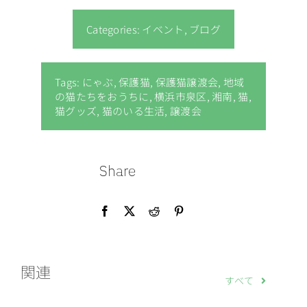
Categories:
イベント
,
ブログ
Tags:
にゃぶ
,
保護猫
,
保護猫譲渡会
,
地域
の猫たちをおうちに
,
横浜市泉区
,
湘南
,
猫
,
猫グッズ
,
猫のいる生活
,
譲渡会
Share
関連
すべて