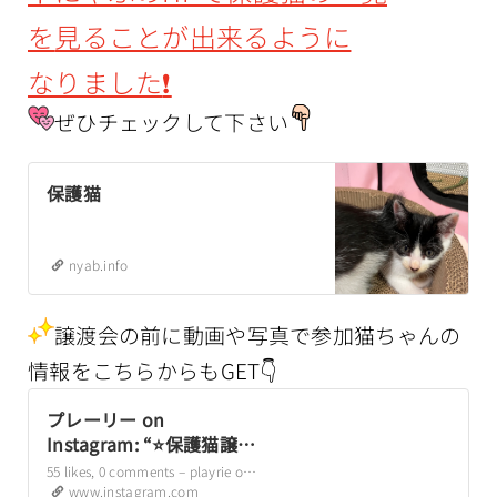
を
見ることが出来るように
なりました
❗️
ぜひチェックして下さい
保護猫
nyab.info
譲渡会の前に動画や写真で参加猫ちゃんの
情報をこちらからもGET
👇
プレーリー on
Instagram: “⭐️保護猫譲渡
会情報10/12（日）東戸塚
55 likes, 0 comments – playrie on October 4, 2025: “⭐️保護猫譲渡会情報10/12（日）東戸塚譲渡会の参加予定メンバーはこちら※体調などによりお休みする場合もあります子猫から大人猫まで🐈🐈‍⬛初参加の猫たちも多数参加❣️みんなずっとのお家を待っていますぜひ皆んなに会いに来てください❗️↓各アカウン…
譲渡会の参加予定メンバ
www.instagram.com