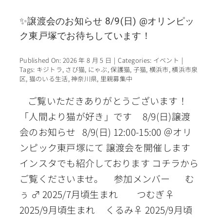
✨譲渡会のお知らせ 8/9(日) @オリンピッ
ク東戸塚でお待ちしています！
Published On: 2026 年 8 月 5 日
|
Categories:
イベント
|
Tags:
キジトラ
,
さび猫
,
にゃぶ
,
保護猫
,
子猫
,
横浜市
,
横浜市泉
区
,
猫のいる生活
,
神奈川県
,
里親募集中
ご覧いただきありがとうございます！
「人間より猫が好き」です 8/9(日)譲渡
会のお知らせ 8/9(日) 12:00-15:00 ＠オリ
ンピック東戸塚にて 譲渡会を開催します
インスタでも紹介しております コチラから
ご覧くださいませ。 参加メンバー む
ぅ ♂ 2025/7月頃生まれ つむぎ♀
2025/9月頃生まれ くるみ♀ 2025/9月頃