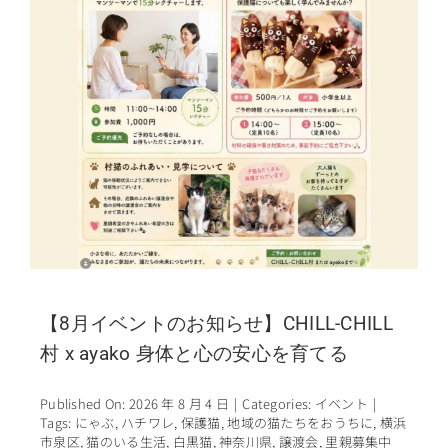
【8月イベントのお知らせ】CHILL-CHILL
村 x ayako 身体と心の安心を育てる
Published On: 2026 年 8 月 4 日
|
Categories:
イベント
|
Tags:
にゃぶ
,
ハチワレ
,
保護猫
,
地域の猫たちをおうちに
,
横浜
市泉区
,
猫のいる生活
,
白黒猫
,
神奈川県
,
譲渡会
,
里親募集中