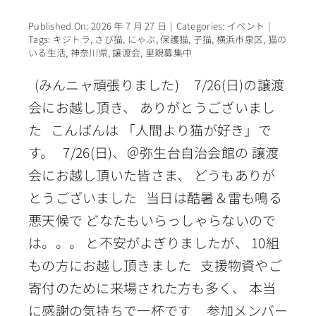
Published On: 2026 年 7 月 27 日
|
Categories:
イベント
|
Tags:
キジトラ
,
さび猫
,
にゃぶ
,
保護猫
,
子猫
,
横浜市泉区
,
猫の
いる生活
,
神奈川県
,
譲渡会
,
里親募集中
(みんニャ頑張りました) 7/26(日)の譲渡
会にお越し頂き、 ありがとうございまし
た こんばんは 「人間より猫が好き」で
す。 7/26(日)、＠弥生台自治会館の 譲渡
会にお越し頂いた皆さま、 どうもありが
とうございました 当日は酷暑＆雷も鳴る
悪天候で どなたもいらっしゃらないので
は。。。 と不安がよぎりましたが、 10組
もの方にお越し頂きました 支援物資やご
寄付のために来場された方も多く、 本当
に感謝の気持ちで一杯です 参加メンバー