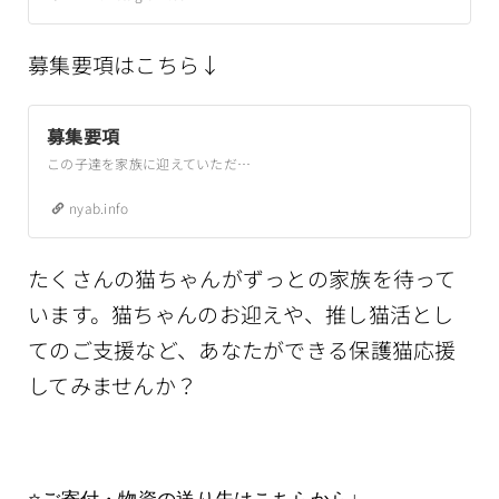
ーはこちら※体調などに
よりお休みする場合もあ
募集要項はこちら↓
ります子猫から大人猫ま
で🐈🐈‍⬛初参加の猫たちも
多数参加❣️みんなずっとの
募集要項
お家を待っていますぜひ
皆んなに会いに来てくだ
この子達を家族に迎えていただけると、次の子にチャンスが巡ってきます。外暮らしの猫たちにどうかチャンスを与えていただけると幸いです。里親（猫のお母さん）になっていただく方には、保護猫をお迎えいただくにあたって、下記のお願いをしております。なにとぞよろしくお願いいたします。ペットとしてではなく、家族として迎えてください。生涯の最後まで、見捨てず面倒を見…
さい❗️↓各アカウントで普
nyab.info
段の様子をご覧いただけ
ます⭐️は初参加🟩子猫部門
⭐️【庭野兄妹】りる♀丈太
たくさんの猫ちゃんがずっとの家族を待って
郎♂
います
。
猫ちゃんのお迎えや、推し猫活とし
@mikenosato_nyab⭐️【藤
沢ボーイズ】月♂ 渚♂ 水
てのご支援など、あなたができる保護猫応援
輝♂ @playrie【ミーポ
してみませんか？
ン…