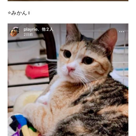
⭐️みかん♀