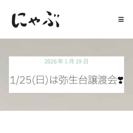
Skip
to
Toggl
content
Navig
Home
2026 年 1 月 19 日
保護猫
1/25(日)は弥生台譲渡会❣️
譲渡会
ご寄付
ご支援