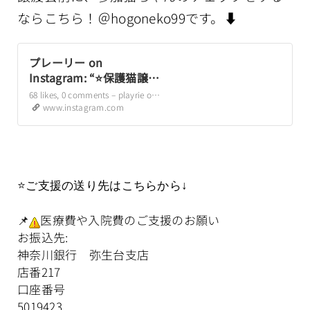
ならこちら！＠hogoneko99です。⬇️
プレーリー on
Instagram: “⭐️保護猫譲渡
会情報12/20（土)弥生台
68 likes, 0 comments – playrie on December 18, 2025: “⭐️保護猫譲渡会情報12/20（土)弥生台自治会館譲渡会（予約不要）の参加予定メンバーはこちら✨※体調などによりお休みや追加参加する場合もありますみんなずっとのお家を待っていますぜひ皆んなに会いに来てください🙏↓各アカウントで普段の様…
自治会館譲渡会（予約不
www.instagram.com
要）の参加予定メンバー
はこちら✨※体調などに
よりお休みや追加参加す
る場合もありますみんな
ずっとのお家を待ってい
⭐️ご支援の送り先はこちらから↓
ますぜひ皆んなに会いに
来てください🙏↓各アカ
📌
医療費や入院費のご支援のお願い
ウントで普段の様子をご
お振込先:
覧いただけます⭐️は初参加
神奈川銀行 弥生台支店
もなか♂ みたらし♀
店番217
@ma20181006 ハチワレ
口座番号
♂ @ume_jasmin (ハチワ
5019423
レ君のママも里親募集中❣️