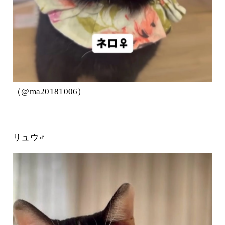
（@ma20181006）
リュウ♂