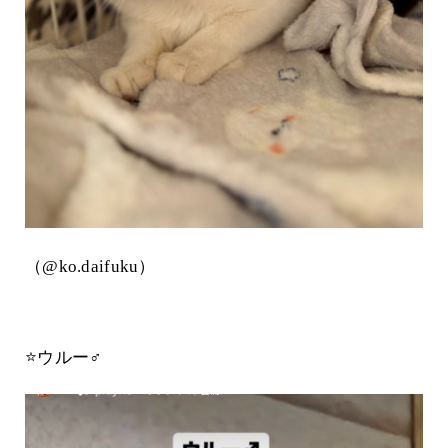
（
@ko.daifuku
）
⭐️ウルー♂