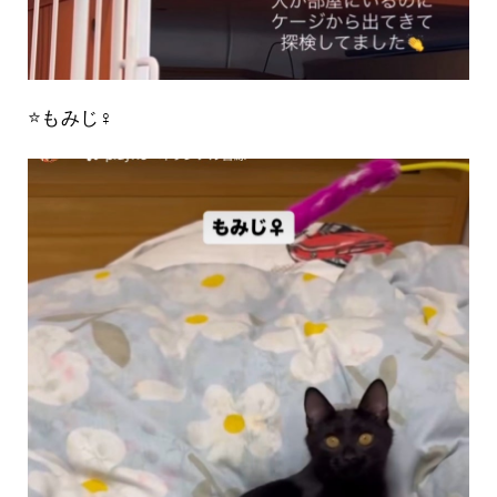
⭐️もみじ♀