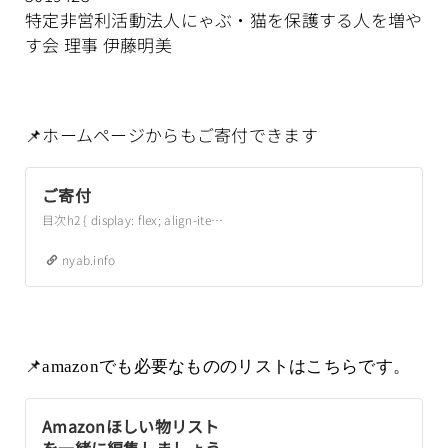
譲渡会には参加しません
特定非営利活動法人にゃぶ・猫を保護する人を増や
がポスター掲示あり）…
す会 理事 伊藤明美
📌ホームページからもご寄付できます
ご寄付
目次h2 { display: flex; align-items: center; &::after {
nyab.info
📌amazonでも必要なもののリストはこちらです。
Amazonほしい物リスト