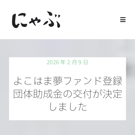
Skip
to
Toggl
content
Navig
Home
2026 年 2 月 9 日
保護猫
よこはま夢ファンド登録
譲渡会
団体助成金の交付が決定
しました
ご寄付
ご支援