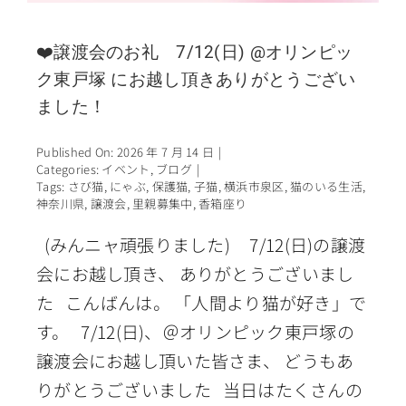
❤️譲渡会のお礼 7/12(日) @オリンピッ
ク東戸塚 にお越し頂きありがとうござい
ました！
Published On: 2026 年 7 月 14 日
|
Categories:
イベント
,
ブログ
|
Tags:
さび猫
,
にゃぶ
,
保護猫
,
子猫
,
横浜市泉区
,
猫のいる生活
,
神奈川県
,
譲渡会
,
里親募集中
,
香箱座り
(みんニャ頑張りました) 7/12(日)の譲渡
会にお越し頂き、 ありがとうございまし
た こんばんは。 「人間より猫が好き」で
す。 7/12(日)、＠オリンピック東戸塚の
譲渡会にお越し頂いた皆さま、 どうもあ
りがとうございました 当日はたくさんの