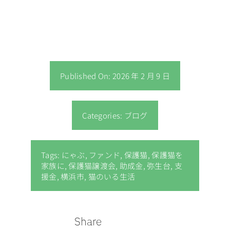
Published On: 2026 年 2 月 9 日
Categories:
ブログ
Tags:
にゃぶ
,
ファンド
,
保護猫
,
保護猫を
家族に
,
保護猫譲渡会
,
助成金
,
弥生台
,
支
援金
,
横浜市
,
猫のいる生活
Share