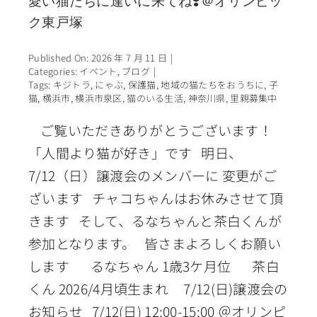
愛い猫たちに逢いに来てね❣️＠オリンピッ
ク東戸塚
Published On: 2026 年 7 月 11 日
|
Categories:
イベント
,
ブログ
|
Tags:
キジトラ
,
にゃぶ
,
保護猫
,
地域の猫たちをおうちに
,
子
猫
,
横浜市
,
横浜市泉区
,
猫のいる生活
,
神奈川県
,
里親募集中
ご覧いただきありがとうございます！
「人間より猫が好き」です 明日、
7/12（日）譲渡会のメンバーに 変更がご
ざいます チャコちゃんはお休みさせて頂
きます そして、るなちゃんと茶白くんが
参加となります。 皆さまよろしくお願い
します るなちゃん 1歳3ケ月位 茶白
くん 2026/4月頃生まれ 7/12(日)譲渡会の
お知らせ 7/12(日) 12:00-15:00 ＠オリンピ