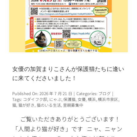
女優の加賀まりこさんが保護猫たちに逢い
に来てくださいました！
Published On: 2026 年 7 月 21 日
|
Categories:
ブログ
|
Tags:
コダイフク邸
,
にゃぶ
,
保護猫
,
女優
,
横浜
,
横浜市泉区
,
猫
,
猫が好き
,
猫のいる生活
,
里親募集中
ご覧いただきありがとうございます！
「人間より猫が好き」です ニャ、ニャン