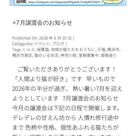
⭐7月譲渡会のお知らせ
Published On: 2026 年 6 月 25 日
|
Categories:
イベント
,
ブログ
|
Tags:
にゃぶ
,
保護猫
,
地域の猫たちをおうちに
,
子猫
,
横浜市
,
横浜市泉区
,
猫のいる生活
,
神奈川県
,
里親募集中
,
香箱座り
ご覧いただきありがとうございます！
「人間より猫が好き」です 早いもので
2026年の半分が過ぎ、 熱い暑い7月を迎え
ようとしています 7月譲渡会のお知らせ
今月の譲渡会は下記の日程で開催します。
デレデレの甘えん坊から 人慣れ修行途中
まで 色柄や性格、個性あふれる猫たちが