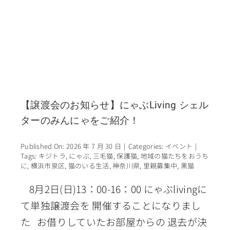
【譲渡会のお知らせ】にゃぶLiving シェル
ターのみんにゃをご紹介！
Published On: 2026 年 7 月 30 日
|
Categories:
イベント
|
Tags:
キジトラ
,
にゃぶ
,
三毛猫
,
保護猫
,
地域の猫たちをおうち
に
,
横浜市泉区
,
猫のいる生活
,
神奈川県
,
里親募集中
,
黒猫
8月2日(日)13：00-16：00 にゃぶlivingに
て単独譲渡会を 開催することになりまし
た お借りしていたお部屋からの 退去が決