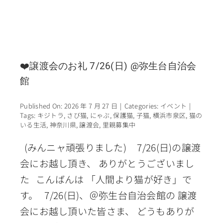
❤️譲渡会のお礼 7/26(日) @弥生台自治会
館
Published On: 2026 年 7 月 27 日
|
Categories:
イベント
|
Tags:
キジトラ
,
さび猫
,
にゃぶ
,
保護猫
,
子猫
,
横浜市泉区
,
猫の
いる生活
,
神奈川県
,
譲渡会
,
里親募集中
(みんニャ頑張りました) 7/26(日)の譲渡
会にお越し頂き、 ありがとうございまし
た こんばんは 「人間より猫が好き」で
す。 7/26(日)、＠弥生台自治会館の 譲渡
会にお越し頂いた皆さま、 どうもありが