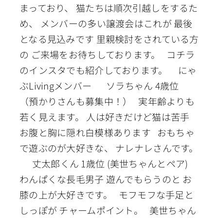
まっており、 猫たちは順次引越しをするた
め、 メンバーの多い譲渡会はこれが 最後
となる見込みです 里親検討をされている方
の ご来場をお待ちしております。 コチラ
のインスタでも紹介しております。 にゃ
ぶLivingメンバー ソラちゃん 4歳位
（預かりさんも募集中！） 実年齢よりも
若く見えます。 人は好きだけど猫は苦手
お腹と胸に隠れ白模様あります おもちゃ
で遊ぶのが大好きな、 ナレナレさんです。
丈太郎くん 1歳位 (美世ちゃんとペア)
わんぱくな長毛男子 遊んでもらうのと お
膝の上が大好きです。 モフモフな手足と
しっぽが チャームポイント。 美世ちゃん