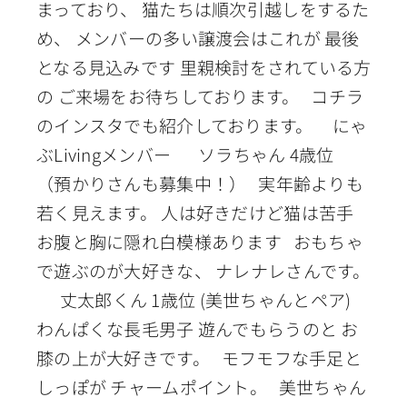
まっており、 猫たちは順次引越しをするた
め、 メンバーの多い譲渡会はこれが 最後
となる見込みです 里親検討をされている方
の ご来場をお待ちしております。 コチラ
のインスタでも紹介しております。 にゃ
ぶLivingメンバー ソラちゃん 4歳位
（預かりさんも募集中！） 実年齢よりも
若く見えます。 人は好きだけど猫は苦手
お腹と胸に隠れ白模様あります おもちゃ
で遊ぶのが大好きな、 ナレナレさんです。
丈太郎くん 1歳位 (美世ちゃんとペア)
わんぱくな長毛男子 遊んでもらうのと お
膝の上が大好きです。 モフモフな手足と
しっぽが チャームポイント。 美世ちゃん