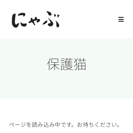
Skip
to
Toggl
content
Navig
Home
保護猫
保護猫
譲渡会
ご寄付
ご支援
ページを読み込み中です。お待ちください。