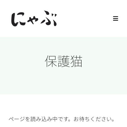
Skip
to
Toggl
content
Navig
Home
保護猫
保護猫
譲渡会
ご寄付
ご支援
ページを読み込み中です。お待ちください。