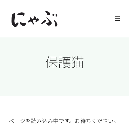
Skip
to
Toggl
content
Navig
Home
保護猫
保護猫
譲渡会
ご寄付
ご支援
ページを読み込み中です。お待ちください。