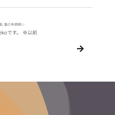
動
,
猫の多頭飼い
koです。 ※以前