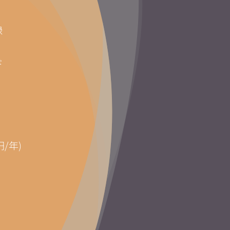
録
ド
円/年)