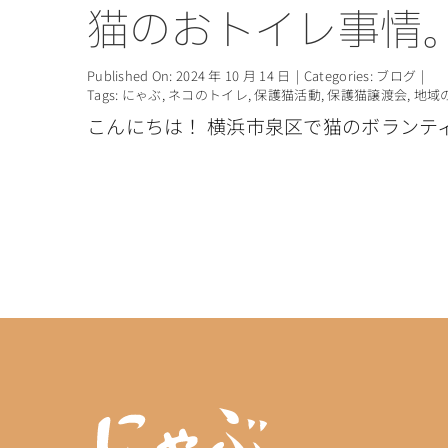
猫のおトイレ事情
Published On: 2024 年 10 月 14 日
|
Categories:
ブログ
|
Tags:
にゃぶ
,
ネコのトイレ
,
保護猫活動
,
保護猫譲渡会
,
地域
こんにちは！ 横浜市泉区で猫のボランティ