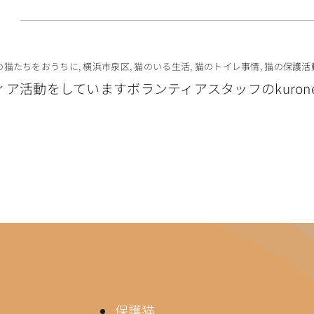
。
の猫たちをおうちに
,
横浜市泉区
,
猫のいる生活
,
猫のトイレ事情
,
猫の保護活
ア活動をしていますボランティアスタッフのkurone
保護猫