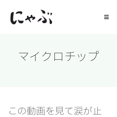
Skip
to
Toggl
content
Navig
Home
マイクロチップ
保護猫
譲渡会
ご寄付
ご支援
この動画を見て涙が止