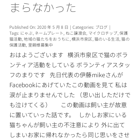
まらなかった
情報公開
Published On: 2020 年 5 月 8 日
|
Categories:
ブログ
|
Tags:
にゃぶ
,
ネームプレート
,
ねこ譲渡会
,
マイクロチップ
,
保護
猫活動
,
地域の猫たちをおうちに
,
横浜市泉区
,
猫のいる生活
,
猫の
保護活動
,
里親様募集中
おはようございます 横浜市泉区で猫のボラ
ンティア活動をしている ボランティアスタッ
フのまりです 先日代表の伊藤mikeさんが
Facebookにあげていたこの動画を見て 私は
涙が止まりませんでした （思い出しただけで
も泣けてくる） この動画は飼い主が故意
に置いていった話です。 しかしお家にいる
猫ちゃんが飼い主の不注意により 外に出て
しまいお家に帰れなかったら同じ思いをさせ